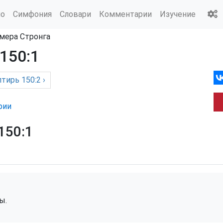
ио
Симфония
Словари
Комментарии
Изучение
мера Стронга
150:1
лтирь
150:2 ›
рии
150:1
ы.