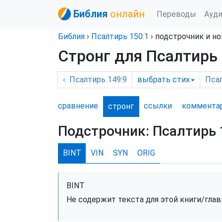
Библия
онлайн
Переводы
Ауд
Библия
›
Псалтирь
150:1
›
подстрочник и но
Стронг для Псалтирь 
‹
Псалтирь
149:9
выбрать
стих
Пса
сравнение
ссылки
комм
ента
стронг
Подстрочник:
Псалтирь 
BINT
VIN
SYN
ORIG
BINT
Не содержит текста для этой книги/глав