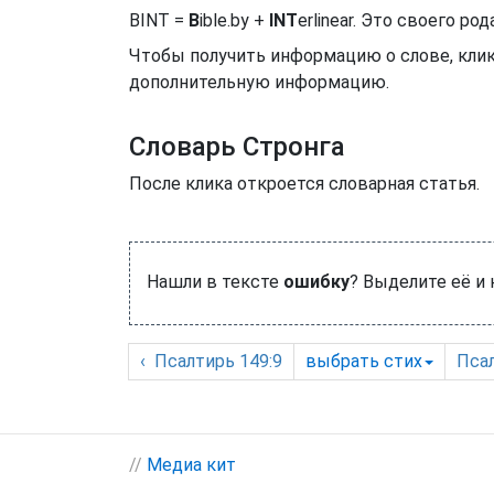
BINT =
B
ible.by +
INT
erlinear. Это своего 
Чтобы получить информацию о слове, клик
дополнительную информацию.
Словарь Стронга
После клика откроется словарная статья.
Нашли в тексте
ошибку
? Выделите её и
‹
Псалтирь
149:9
выбрать
стих
Пса
//
Медиа кит