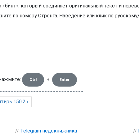
рода «бинт», который соединяет оригинальный текст и пер
ните по номеру Стронга. Наведение или клик по русском
 нажмите:
+
Ctrl
Enter
лтирь
150:2 ›
//
Telegram недокнижника
//