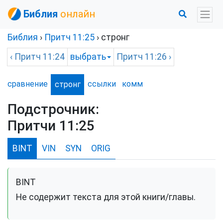
Библия
онлайн
Библия
›
Притч
11:25
›
стронг
‹
Притч
11:24
выбрать
Притч
11:26 ›
сравнение
ссылки
комм
стронг
Подстрочник:
Притчи 11:25
BINT
VIN
SYN
ORIG
BINT
Не содержит текста для этой книги/главы.