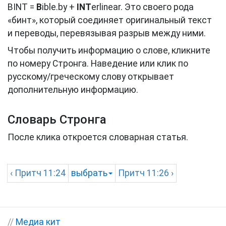
BINT =
B
ible.by +
INT
erlinear. Это своего рода
«бинт», который соединяет оригинальный текст
и переводы, перевязывая разрыв между ними.
Чтобы получить информацию о слове, кликните
по номеру Стронга. Наведение или клик по
русскому/греческому слову открывает
дополнительную информацию.
Словарь Стронга
После клика откроется словарная статья.
‹
Притч
11:24
выбрать
Притч
11:26 ›
//
Медиа кит