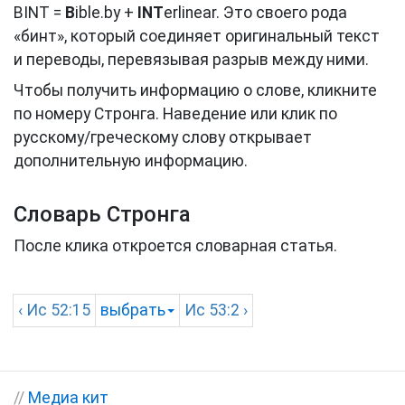
BINT =
B
ible.by +
INT
erlinear. Это своего рода
«бинт», который соединяет оригинальный текст
и переводы, перевязывая разрыв между ними.
Чтобы получить информацию о слове, кликните
по номеру Стронга. Наведение или клик по
русскому/греческому слову открывает
дополнительную информацию.
Словарь Стронга
После клика откроется словарная статья.
‹
Ис
52:15
выбрать
Ис
53:2 ›
//
Медиа кит