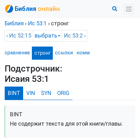
Библия
онлайн
Библия
›
Ис
53:1
›
стронг
‹
Ис
52:15
выбрать
Ис
53:2 ›
сравнение
ссылки
комм
стронг
Подстрочник:
Исаия 53:1
BINT
VIN
SYN
ORIG
BINT
Не содержит текста для этой книги/главы.