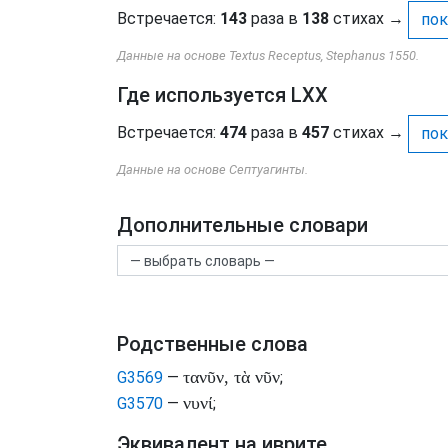
Встречается:
143
раза в
138
стихах
→
пок
Данные на основе Textus Receptus, Stephanus 1550.
Где используется LXX
Встречается:
474
раза в
457
стихах
→
пок
Данные на основе Септуагинты.
Дополнительные словари
Родственные слова
τανῦν, τὰ νῦν
G3569
—
;
νυνί
G3570
—
;
Эквивалент на иврите