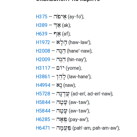
אֵיפֹה
H375
—
(ay-fo')
;
אַךְ
H389
—
(ak)
;
אַף
H639
—
(af)
;
הָלָא
H1972
—
(haw-law')
;
הֵנָּה
H2008
—
(hane'-naw)
;
הִנֵּה
H2009
—
(hin-nay')
;
יוֹם
H3117
—
(yome)
;
לָהֵן
H3861
—
(law-hane')
;
נָא
H4994
—
(naw)
;
עֲדֶנָּה
H5728
—
(ad-en', ad-en'-naw)
;
עָטָה
H5844
—
(aw-taw')
;
עָטָה
H5844
—
(aw-taw')
;
פֵּאָה
H6285
—
(pay-aw')
;
פַּעֲמָה
H6471
—
(pah'-am, pah-am-aw')
;