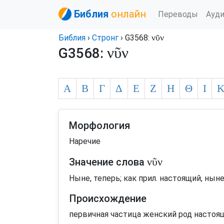
Библия
онлайн
Переводы
Ауд
νῦν
Библия
›
Стронг
› G3568:
νῦν
G3568:
Α
Β
Γ
Δ
Ε
Ζ
Η
Θ
Ι
Морфология
Наречие
νῦν
Значение слова
Ныне, теперь; как прил. настоящий, нын
Происхождение
первичная частица женский род настоя