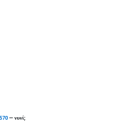
νυνί
570
—
;