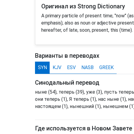
Оригинал из Strong Dictionary
A primary particle of present time; "now" (as
emphasis); also as noun or adjective presen
hereafter, of late, soon, present, this (time)
Варианты в переводах
SYN
KJV
ESV
NASB
GREEK
Синодальный перевод
ныне (54), теперь (39), уже (3), пусть теперь 
они теперь (1), Я теперь (1), нас ныне (1), 
настоящем (1), нынешний (1), нынешнем (1),
Где используется в Новом Завете