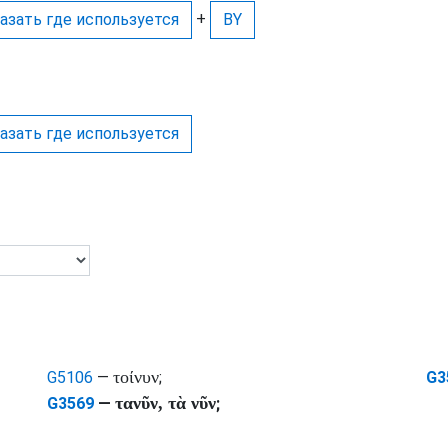
+
азать где используется
BY
азать где используется
τοίνυν
G5106
—
;
G3
τανῦν, τὰ νῦν
G3569
—
;