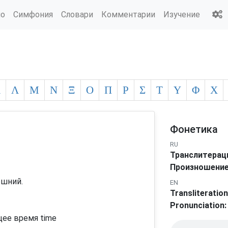
ио
Симфония
Словари
Комментарии
Изучение
Κ
Λ
Μ
Ν
Ξ
Ο
Π
Ρ
Σ
Τ
Υ
Φ
Χ
Фонетика
RU
Транслитерац
Произношение
ешний.
EN
Transliteration
Pronunciation:
щее время time