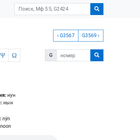
‹ G3567
G3569 ›
Ψ
Ω
G
ия:
нун
:
нын
:
nŷn
noon