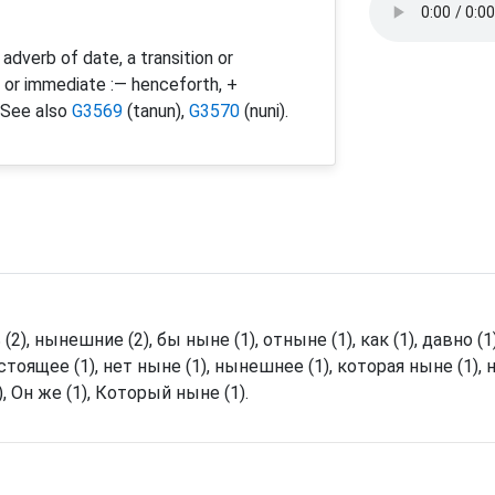
 adverb of date, a transition or
t or immediate :— henceforth, +
. See also
G3569
(tanun),
G3570
(nuni).
(2), нынешние (2), бы ныне (1), отныне (1), как (1), давно (1),
настоящее (1), нет ныне (1), нынешнее (1), которая ныне (1),
 Он же (1), Который ныне (1).