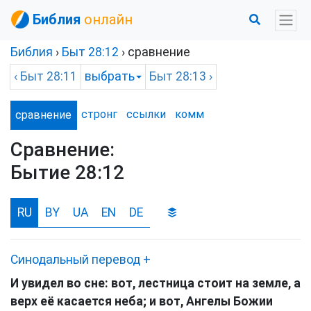
Библия
онлайн
Библия
›
Быт
28:12
› сравнение
‹
Быт
28:11
выбрать
Быт
28:13 ›
стронг
ссылки
комм
сравнение
Сравнение:
Бытие 28:12
RU
BY
UA
EN
DE
Синодальный перевод
+
И увидел во сне: вот, лестница стоит на земле, а
верх её касается неба; и вот, Ангелы Божии