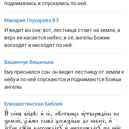
поднимались и спускались по ней.
Макария Глухарева ВЗ
И видит во сне: вот, лестница стоит на земле, а
верх ея касается небес; и се, ангелы Божии
восходят и нисходят по ней.
Вишенчук-Вишенька
Ему приснился сон: он видит лестницу от земли к
небу и по ней спускаются и поднимаются Божьи
ангелы.
Елизаветинская Библия
И҆ со́нъ ви́дѣ: и҆ сѐ, лѣ́ствица ᲂу҆твержде́на на
землѝ, є҆ѧ́же глава̀ досѧза́ше до небесѐ, и҆
а҆́гг҃ли бж҃їи восхожда́хꙋ и҆ низхожда́хꙋ по не́й: