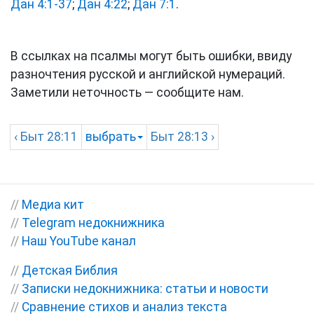
Дан 4:1-37
;
Дан 4:22
;
Дан 7:1
.
В ссылках на псалмы могут быть ошибки, ввиду
разночтения русской и английской нумераций.
Заметили неточность — сообщите нам.
‹
Быт
28:11
выбрать
Быт
28:13 ›
//
Медиа кит
//
Telegram недокнижника
//
Наш YouTube канал
//
Детская Библия
//
Записки недокнижника: статьи и новости
//
Сравнение стихов и анализ текста