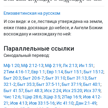
Елизаветинская на русском
И сон виде: и се, лествица утверждена на земли,
еяже глава досязаше до небесе, и Ангели Божии
восхождаху и низхождаху по ней:
Параллельные ссылки
Синодальный перевод:
Мф 1:20
;
Мф 2:12-13
;
Мф 2:19
;
Лк 2:13
;
Ин 1:51
;
2Тим 4:16-17
;
Евр 1:1
;
Евр 1:14
;
Быт 15:1
;
Быт 15:12
;
Быт 20:3
;
Быт 20:6-7
;
Быт 31:10
;
Быт 31:13
;
Быт
32:1-2
;
Быт 35:3
;
Быт 37:5-11
;
Быт 37:19
;
Быт 40:1
;
Быт 41:57
;
Быт 48:3
;
Исх 2:24
;
Исх 25:20
;
Исх 37:9
;
Чис 12:6
;
1Цар 28:6
;
3Цар 3:5
;
2Пар 16:9
;
Иов 4:12-
21
;
Иов 4:13
;
Иов 33:15-16
;
Ис 41:10
;
Дан 2:1-49
;