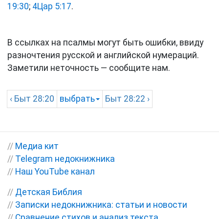
19:30
;
4Цар 5:17
.
В ссылках на псалмы могут быть ошибки, ввиду
разночтения русской и английской нумераций.
Заметили неточность — сообщите нам.
‹
Быт
28:20
выбрать
Быт
28:22 ›
//
Медиа кит
//
Telegram недокнижника
//
Наш YouTube канал
//
Детская Библия
//
Записки недокнижника: статьи и новости
//
Сравнение стихов и анализ текста