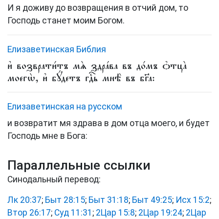
И я доживу до возвращения в отчий дом, то
Господь станет моим Богом.
Елизаветинская Библия
и҆ возврати́тъ мѧ̀ здра́ва въ до́мъ ѻ҆тца̀
моегѡ̀, и҆ бꙋ́детъ гдⷭ҇ь мнѣ̀ въ бг҃а:
Елизаветинская на русском
и возвратит мя здрава в дом отца моего, и будет
Господь мне в Бога:
Параллельные ссылки
Синодальный перевод:
Лк 20:37
;
Быт 28:15
;
Быт 31:18
;
Быт 49:25
;
Исх 15:2
;
Втор 26:17
;
Суд 11:31
;
2Цар 15:8
;
2Цар 19:24
;
2Цар