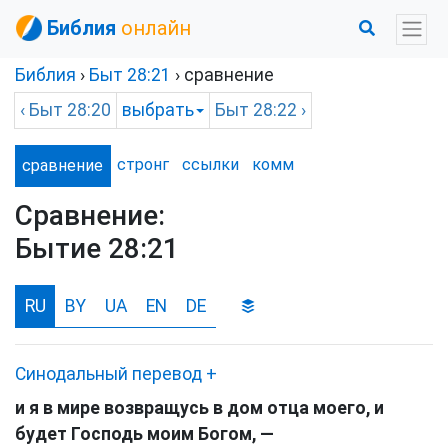
Библия
онлайн
Библия
›
Быт
28:21
› сравнение
‹
Быт
28:20
выбрать
Быт
28:22 ›
стронг
ссылки
комм
сравнение
Сравнение:
Бытие 28:21
RU
BY
UA
EN
DE
Синодальный перевод
+
и я в мире возвращусь в дом отца моего, и
будет Господь моим Богом, —