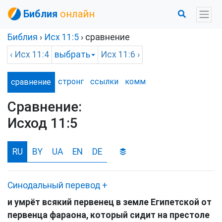
Библия
онлайн
Библия
›
Исх
11:5
› сравнение
‹
Исх
11:4
выбрать
Исх
11:6 ›
стронг
ссылки
комм
сравнение
Сравнение:
Исход 11:5
RU
BY
UA
EN
DE
Синодальный перевод
+
и умрёт всякий первенец в земле Египетской от
первенца фараона, который сидит на престоле