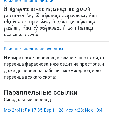
Елизаветинская Библия
И҆ и҆́змретъ всѧ́къ пе́рвенецъ въ землѝ
є҆гѵ́петстѣй, ѿ пе́рвенца фараѡ́нова, и҆́же
сѣди́тъ на престо́лѣ, и҆ да́же до пе́рвенца
рабы́ни, ꙗ҆́же ᲂу҆ же́рнѡвъ, и҆ до пе́рвенца
всѧ́кагѡ скота̀:
Елизаветинская на русском
И измрет всяк первенец в земли Египетстей, от
первенца фараонова, иже седит на престоле, и
даже до первенца рабыни, яже у жернов, и до
первенца всякаго скота:
Параллельные ссылки
Синодальный перевод:
Мф 24:41
;
Лк 17:35
;
Евр 11:28
;
Исх 4:23
;
Исх 10:4
;