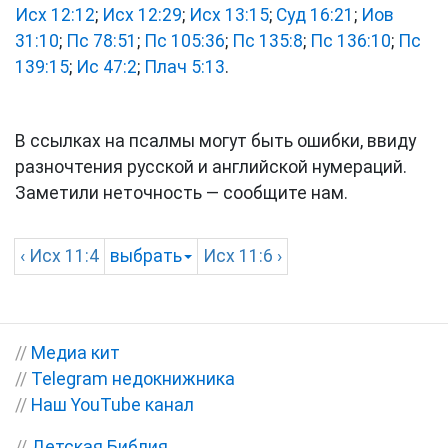
Исх 12:12
;
Исх 12:29
;
Исх 13:15
;
Суд 16:21
;
Иов
31:10
;
Пс 78:51
;
Пс 105:36
;
Пс 135:8
;
Пс 136:10
;
Пс
139:15
;
Ис 47:2
;
Плач 5:13
.
В ссылках на псалмы могут быть ошибки, ввиду
разночтения русской и английской нумераций.
Заметили неточность — сообщите нам.
‹
Исх
11:4
выбрать
Исх
11:6 ›
//
Медиа кит
//
Telegram недокнижника
//
Наш YouTube канал
//
Детская Библия