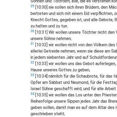
Söhnen und Töchtern, alle, die es verstehen kö
29
[10:30] sie sollen sich ihren Brüdern, den M
beitreten und sich mit einem Eid verpflichten,
Knecht Gottes, gegeben ist, und alle Gebote,
zu halten und zu tun.
30
[10:31] Wir wollen unsere Töchter nicht den 
unsere Söhne nehmen;
31
[10:32] wir wollen nicht von den Völkern de
allerlei Getreide nehmen, wenn sie diese am Sa
in jedem siebenten Jahr und auf Schuldforderun
32
[10:33] wir wollen uns das Gebot auferlegen, 
Hause unseres Gottes zu geben,
33
[10:34] nämlich für die Schaubrote, für das tä
Opfer am Sabbat und Neumond, für die Festtage
Israel Sühne geschafft wird, und für alle Arbei
34
[10:35] wir wollen das Los unter den Prieste
Reihenfolge unsere Sippen jedes Jahr das Bren
geben sollen, damit man es auf dem Altar des 
geschrieben steht;