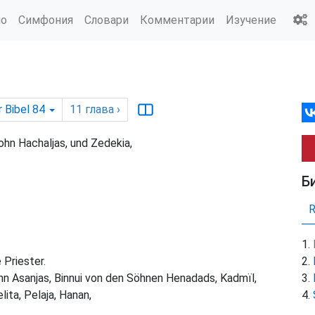
ио
Симфония
Словари
Комментарии
Изучение
 Bibel 84
11
глава
›
ohn Hachaljas, und Zedekia,
Б
 Priester.
ohn Asanjas, Binnui von den Söhnen Henadads, Kadmïl,
lita, Pelaja, Hanan,