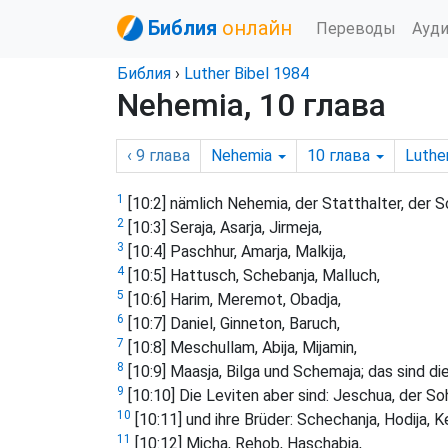
Библия
онлайн
Переводы
Ауд
Библия
›
Luther Bibel 1984
Nehemia, 10 глава
‹ 9
глава
Nehemia
10
глава
Luther
1
[10:2] nämlich Nehemia, der Statthalter, der S
2
[10:3] Seraja, Asarja, Jirmeja,
3
[10:4] Paschhur, Amarja, Malkija,
4
[10:5] Hattusch, Schebanja, Malluch,
5
[10:6] Harim, Meremot, Obadja,
6
[10:7] Daniel, Ginneton, Baruch,
7
[10:8] Meschullam, Abija, Mijamin,
8
[10:9] Maasja, Bilga und Schemaja; das sind die
9
[10:10] Die Leviten aber sind: Jeschua, der S
10
[10:11] und ihre Brüder: Schechanja, Hodija, Ke
11
[10:12] Micha, Rehob, Haschabja,