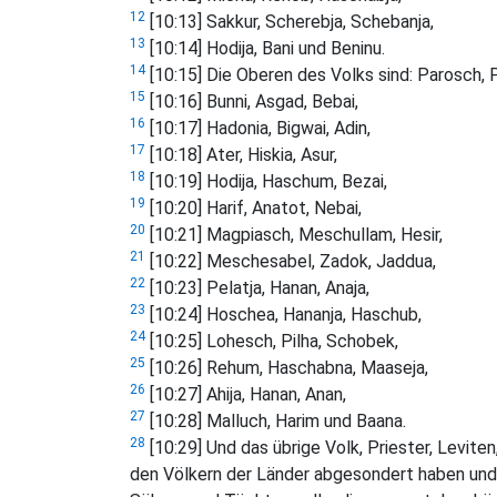
12
[10:13] Sakkur, Scherebja, Schebanja,
13
[10:14] Hodija, Bani und Beninu.
14
[10:15] Die Oberen des Volks sind: Parosch, 
15
[10:16] Bunni, Asgad, Bebai,
16
[10:17] Hadonia, Bigwai, Adin,
17
[10:18] Ater, Hiskia, Asur,
18
[10:19] Hodija, Haschum, Bezai,
19
[10:20] Harif, Anatot, Nebai,
20
[10:21] Magpiasch, Meschullam, Hesir,
21
[10:22] Meschesabel, Zadok, Jaddua,
22
[10:23] Pelatja, Hanan, Anaja,
23
[10:24] Hoschea, Hananja, Haschub,
24
[10:25] Lohesch, Pilha, Schobek,
25
[10:26] Rehum, Haschabna, Maaseja,
26
[10:27] Ahija, Hanan, Anan,
27
[10:28] Malluch, Harim und Baana.
28
[10:29] Und das übrige Volk, Priester, Leviten
den Völkern der Länder abgesondert haben und 