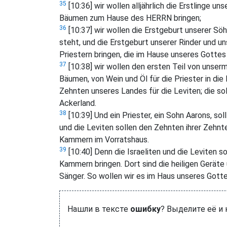
35
[10:36] wir wollen alljährlich die Erstlinge un
Bäumen zum Hause des HERRN bringen;
36
[10:37] wir wollen die Erstgeburt unserer Sö
steht, und die Erstgeburt unserer Rinder und 
Priestern bringen, die im Hause unseres Gottes
37
[10:38] wir wollen den ersten Teil von unser
Bäumen, von Wein und Öl für die Priester in d
Zehnten unseres Landes für die Leviten; die so
Ackerland.
38
[10:39] Und ein Priester, ein Sohn Aarons, so
und die Leviten sollen den Zehnten ihrer Zehn
Kammern im Vorratshaus.
39
[10:40] Denn die Israeliten und die Leviten s
Kammern bringen. Dort sind die heiligen Geräte 
Sänger. So wollen wir es im Haus unseres Gotte
Нашли в тексте
ошибку
? Выделите её и