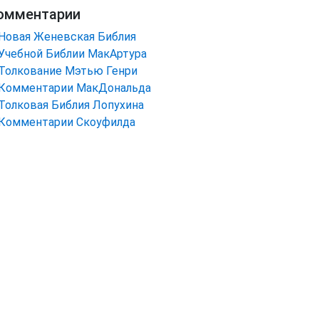
омментарии
Новая Женевская Библия
Учебной Библии МакАртура
Толкование Мэтью Генри
Комментарии МакДональда
Толковая Библия Лопухина
Комментарии Скоуфилда