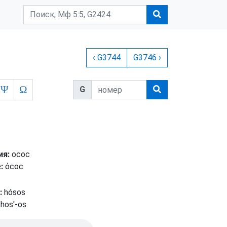
‹ G3744
G3746 ›
Ψ
Ω
G
ия:
осос
:
όсοс
:
hósos
hos'-os