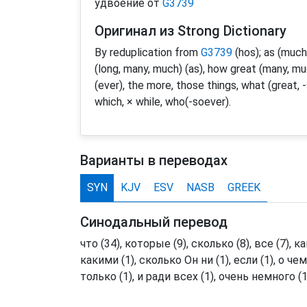
удвоение от
G3739
Оригинал из Strong Dictionary
By reduplication from
G3739
(hos); as (much, 
(long, many, much) (as), how great (many, mu
(ever), the more, those things, what (great,
which, × while, who(-soever).
Варианты в переводах
SYN
KJV
ESV
NASB
GREEK
Синодальный перевод
что (34), которые (9), сколько (8), все (7), как
какими (1), сколько Он ни (1), если (1), о че
только (1), и ради всех (1), очень немного (1