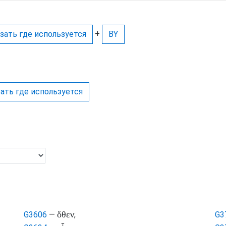
+
зать где используется
BY
ать где используется
ὅθεν
G3606
—
;
G3