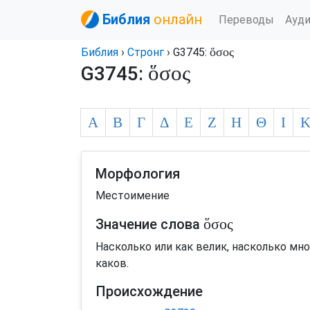
Библия
онлайн
Переводы
Ауд
ὅσος
Библия
›
Стронг
› G3745:
ὅσος
G3745:
Α
Β
Γ
Δ
Ε
Ζ
Η
Θ
Ι
Морфология
Местоимение
ὅσος
Значение слова
Насколько или как велик, насколько мн
каков.
Происхождение