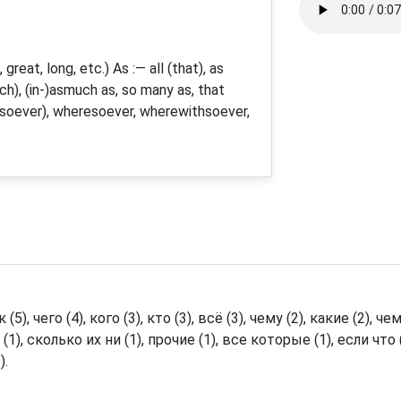
great, long, etc.) As :— all (that), as
ch), (in-)asmuch as, so many as, that
 -soever), wheresoever, wherewithsoever,
 (5), чего (4), кого (3), кто (3), всё (3), чему (2), какие (2), ч
м (1), сколько их ни (1), прочие (1), все которые (1), если чт
).