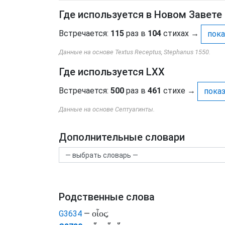
Где используется в Новом Завете
Встречается:
115
раз в
104
стихах
→
пока
Данные на основе Textus Receptus, Stephanus 1550.
Где используется LXX
Встречается:
500
раз в
461
стихе
→
показ
Данные на основе Септуагинты.
Дополнительные словари
Родственные слова
οἷος
G3634
—
;