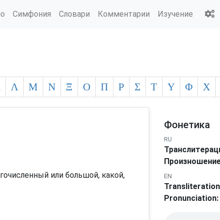
ио
Симфония
Словари
Комментарии
Изучение
Κ
Λ
Μ
Ν
Ξ
Ο
Π
Ρ
Σ
Τ
Υ
Φ
Χ
Фонетика
RU
Транслитерац
Произношение
огочисленный или большой, какой,
EN
Transliteration
Pronunciation: