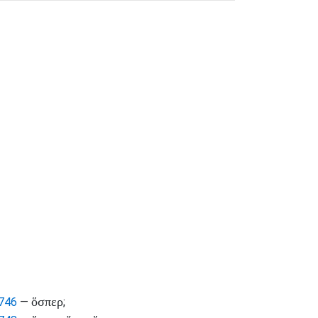
ὅσπερ
746
—
;