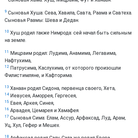
9
Сыновья Хуша: Сева, Хавила, Савта, Раама и Савтеха.
Сыновья Раамы: Шева и Дедан.
10
Хуш родил
также
Нимрода: сей начал быть сильным
на земле.
11
Мицраим родил: Лудима, Анамима, Легавима,
Нафтухима,
12
Патрусима, Каслухима, от которого произошли
Филистимляне, и Кафторима.
13
Ханаан родил Сидона, первенца своего, Хета,
14
Иевусея, Аморрея, Гергесея,
15
Евея, Аркея, Синея,
16
Арвадея, Цемарея и Хамафея.
17
Сыновья Сима: Елам, Ассур, Арфаксад, Луд, Арам,
Уц, Хул, Гефер и Мешех.
18
Арфаксад родил Салу, Сала же родил Евера.