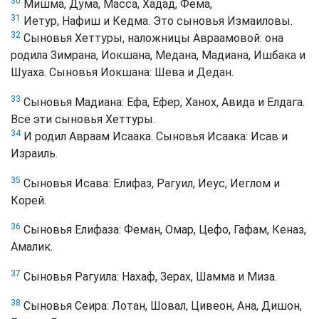
30
Мишма, Дума, Масса, Хадад, Фема,
31
Иетур, Нафиш и Кедма. Это сыновья Измаиловы.
32
Сыновья Хеттуры, наложницы Авраамовой: она
родила Зимрана, Иокшана, Медана, Мадиана, Ишбака и
Шуаха. Сыновья Иокшана: Шева и Дедан.
33
Сыновья Мадиана: Ефа, Ефер, Ханох, Авида и Елдага.
Все эти сыновья Хеттуры.
34
И родил Авраам Исаака. Сыновья Исаака: Исав и
Израиль.
35
Сыновья Исава: Елифаз, Рагуил, Иеус, Иеглом и
Корей.
36
Сыновья Елифаза: Феман, Омар, Цефо, Гафам, Кеназ,
Амалик.
37
Сыновья Рагуила: Нахаф, Зерах, Шамма и Миза.
38
Сыновья Сеира: Лотан, Шовал, Цивеон, Ана, Дишон,