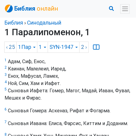
Библия
онлайн
Библия
›
Синодальный
1 Паралипоменон, 1
‹ 25
1Пар
1
SYN-1947
2
›
1
Адам, Сиф, Енос,
2
Каинан, Малелеил, Иаред,
3
Енох, Мафусал, Ламех,
4
Ной, Сим, Хам и Иафет.
5
Сыновья Иафета: Гомер, Магог, Мадай, Иаван, Фувал,
Мешех и Фирас.
6
Сыновья Гомера: Аскеназ, Рифат и Фогарма.
7
Сыновья Иавана: Елиса, Фарсис, Киттим и Доданим.
8
Сыновья Хама: Хуш, Мицраим, Фут и Ханаан.