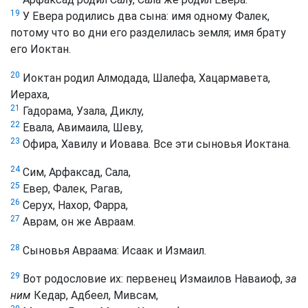
19
У Евера родились два сына: имя одному Фалек,
потому что во дни его разделилась земля; имя брату
его Иоктан.
20
Иоктан родил Алмодада, Шалефа, Хацармавета,
Иераха,
21
Гадорама, Узала, Диклу,
22
Евала, Авимаила, Шеву,
23
Офира, Хавилу и Иовава. Все эти сыновья Иоктана.
24
Сим, Арфаксад, Сала,
25
Евер, Фалек, Рагав,
26
Серух, Нахор, Фарра,
27
Аврам, он же Авраам.
28
Сыновья Авраама: Исаак и Измаил.
29
Вот родословие их: первенец Измаилов Наваиоф,
за
ним
Кедар, Адбеел, Мивсам,