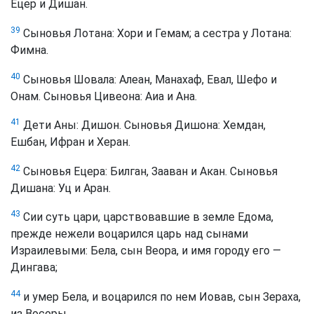
Ецер и Дишан.
39
Сыновья Лотана: Хори и Гемам; а сестра у Лотана:
Фимна.
40
Сыновья Шовала: Алеан, Манахаф, Евал, Шефо и
Онам. Сыновья Цивеона: Аиа и Ана.
41
Дети Аны: Дишон. Сыновья Дишона: Хемдан,
Ешбан, Ифран и Херан.
42
Сыновья Ецера: Билган, Зааван и Акан. Сыновья
Дишана: Уц и Аран.
43
Сии суть цари, царствовавшие в земле Едома,
прежде нежели воцарился царь над сынами
Израилевыми: Бела, сын Веора, и имя городу его —
Дингава;
44
и умер Бела, и воцарился по нем Иовав, сын Зераха,
из Восоры.