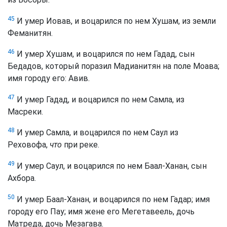
45
И умер Иовав, и воцарился по нем Хушам, из земли
Феманитян.
46
И умер Хушам, и воцарился по нем Гадад, сын
Бедадов, который поразил Мадианитян на поле Моава;
имя городу его: Авив.
47
И умер Гадад, и воцарился по нем Самла, из
Масреки.
48
И умер Самла, и воцарился по нем Саул из
Реховофа,
что
при реке.
49
И умер Саул, и воцарился по нем Баал-Ханан, сын
Ахбора.
50
И умер Баал-Ханан, и воцарился по нем Гадар; имя
городу его Пау; имя жене его Мегетавеель, дочь
Матреда, дочь Мезагава.