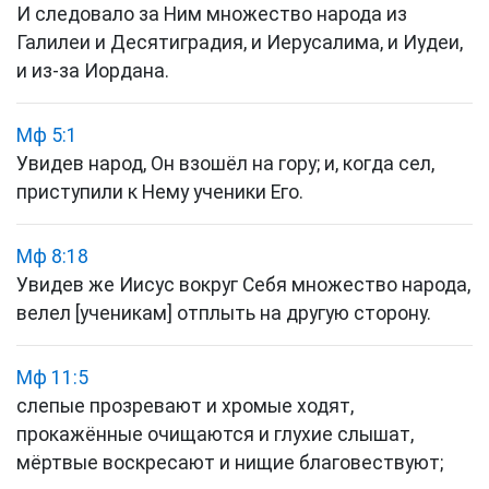
И следовало за Ним множество народа из
Галилеи и Десятиградия, и Иерусалима, и Иудеи,
и из-за Иордана.
Мф 5:1
Увидев народ, Он взошёл на гору; и, когда сел,
приступили к Нему ученики Его.
Мф 8:18
Увидев же Иисус вокруг Себя множество народа,
велел [ученикам] отплыть на другую сторону.
Мф 11:5
слепые прозревают и хромые ходят,
прокажённые очищаются и глухие слышат,
мёртвые воскресают и нищие благовествуют;