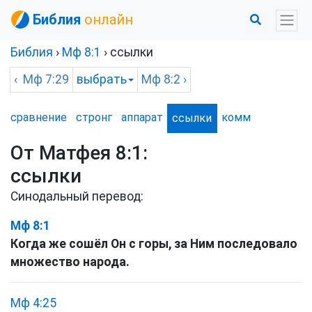
Библия
онлайн
Библия
›
Мф
8:1
› ссылки
‹
Мф
7:29
выбрать
Мф
8:2 ›
сравнение
стронг
аппарат
комм
ссылки
От Матфея 8:1:
ссылки
Синодальный перевод:
Мф 8:1
Когда же сошёл Он с горы, за Ним последовало
множество народа.
Мф 4:25