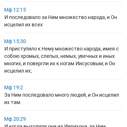
Мф 12:15
И последовало за Ним множество народа, и Он
исцелил их всех
Мф 15:30
И приступило к Нему множество народа, имея с
собою хромых, слепых, немых, увечных и иных
многих, и повергли их к ногам Иисусовым; и Он
исцелил их;
Мф 19:2
За Ним последовало много людей, и Он исцелил
их там.
Мф 20:29
И когда выходили они из Иерихона, за Ним