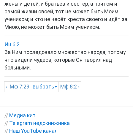
жены и детей, и братьев и сестёр, а притом и
самой жизни своей, тот не может быть Моим
учеником; и кто не несёт креста своего и идёт за
Мною, не может быть Моим учеником.
Ин 6:2
За Ним последовало множество народа, потому
что видели чудеса, которые Он творил над
больными.
‹
Мф
7:29
выбрать
Мф
8:2 ›
//
Медиа кит
//
Telegram недокнижника
//
Наш YouTube канал