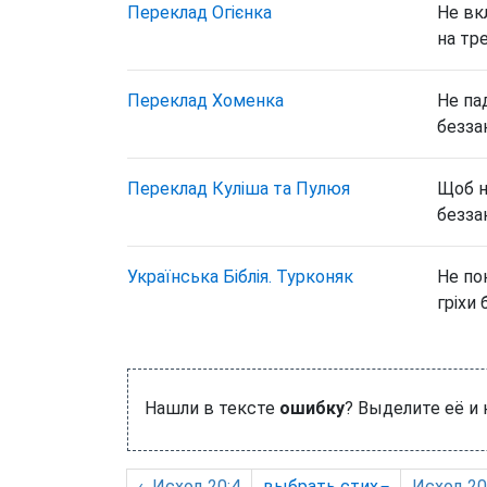
Переклад Огієнка
Не вкл
на тре
Переклад Хоменка
Не па
безза
Переклад Куліша та Пулюя
Щоб н
безза
Українська Біблія. Турконяк
Не по
гріхи
Нашли в тексте
ошибку
? Выделите её и
‹
Исход
20:4
выбрать
стих
Исход
20: