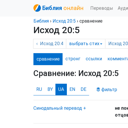
Библия
онлайн
Переводы
Ауд
Библия
›
Исход
20:5
› сравнение
Исход 20:5
‹
Исход
20:4
выбрать
стих
Исход
20:
стронг
ссылки
комм
ент
сравнение
Сравнение:
Исход 20:5
RU
BY
UA
EN
DE
фильтр
Синодальный перевод
+
не по
отцов