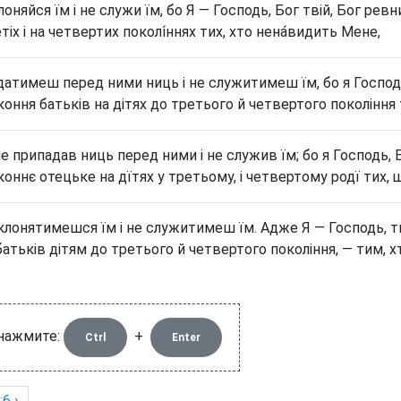
оняйся їм і не служи їм, бо Я — Господь, Бог твій, Бог ревн
тіх і на четвертих поколі́ннях тих, хто нена́видить Мене,
датимеш перед ними ниць і не служитимеш їм, бо я Господь
коння батьків на дітях до третього й четвертого покоління
е припадав ниць перед ними і не служив їм; бо я Господь, 
коннє отецьке на дїтях у третьому, і четвертому родї тих,
клонятимешся їм і не служитимеш їм. Адже Я — Господь, тві
 батьків дітям до третього й четвертого покоління, — тим, 
 нажмите:
+
Ctrl
Enter
6 ›