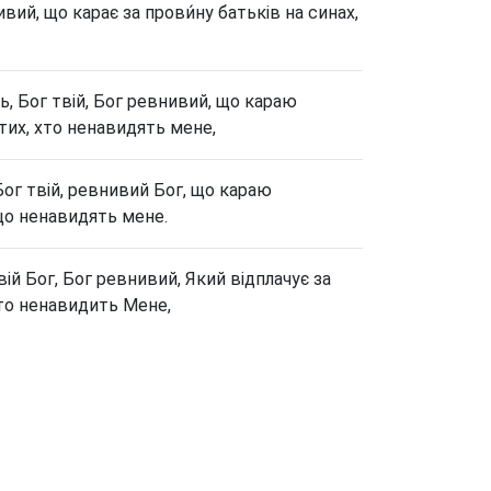
ивий, що карає за прови́ну батьків на синах,
, Бог твій, Бог ревнивий, що караю
 тих, хто ненавидять мене,
Бог твій, ревнивий Бог, що караю
 що ненавидять мене.
й Бог, Бог ревнивий, Який відплачує за
хто ненавидить Мене,