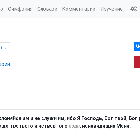
ио
Симфония
Словари
Комментарии
Изучение
6 ›
арии
клоняйся им и не служи им, ибо Я Господь, Бог твой, Бо
 до третьего и четвёртого
рода
, ненавидящих Меня,