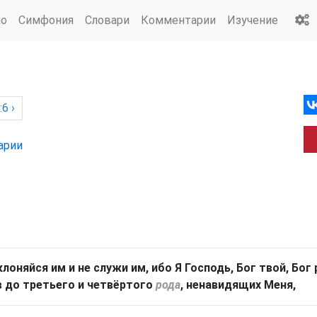
ио
Симфония
Словари
Комментарии
Изучение
6 ›
арии
клоняйся им и не служи им, ибо Я Господь, Бог твой, Бо
 до третьего и четвёртого
рода
, ненавидящих Меня,