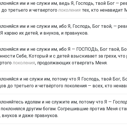
клоняйся им и не служи им, ведь Я, Господь, твой Бог — 
 до третьего и четвертого
поколения
тех, кто ненавидит 
клоняйся им и не служи им, ибо Я, Господь, Бог твой, — ре
 Я караю их детей, и внуков, и правнуков.
клоняйся им и не служи им, ибо Я — ГОСПОДЬ, Бог твой, Б
нности Себе,
Который и с детей взыскивает за грехи, что
ртого
поколения
, продолжающих отвергать
Меня.
клоняйся и не служи им, потому что Я Господь, твой Бог, 
цов до третьего и четвёртого поколения — всех, кто нена
клоняйтесь идолам и не служите им, потому что Я — Господ
 поклонялся другим богам. Согрешившие против Меня стан
, внуков и даже правнуков.