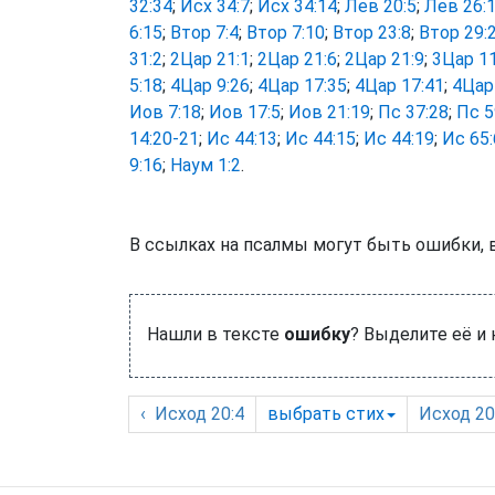
32:34
;
Исх 34:7
;
Исх 34:14
;
Лев 20:5
;
Лев 26:
6:15
;
Втор 7:4
;
Втор 7:10
;
Втор 23:8
;
Втор 29:
31:2
;
2Цар 21:1
;
2Цар 21:6
;
2Цар 21:9
;
3Цар 11
5:18
;
4Цар 9:26
;
4Цар 17:35
;
4Цар 17:41
;
4Цар
Иов 7:18
;
Иов 17:5
;
Иов 21:19
;
Пс 37:28
;
Пс 5
14:20-21
;
Ис 44:13
;
Ис 44:15
;
Ис 44:19
;
Ис 65:
9:16
;
Наум 1:2
.
В ссылках на псалмы могут быть ошибки, 
Нашли в тексте
ошибку
? Выделите её и
‹
Исход
20:4
выбрать
стих
Исход
20: