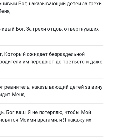
ревнивый Бог, наказывающий детей за грехи
Меня,
внивый Бог. За грехи отцов, отвергнувших
ог, Который ожидает безраздельной
 родители им передают до третьего и даже
Бог ревнитель, наказывающий детей за вину
видит Меня,
ь, Бог ваш. Я не потерплю, чтобы Мой
овятся Моими врагами, и Я накажу их