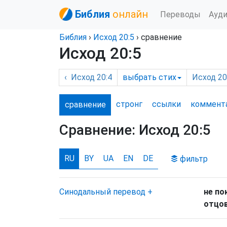
Библия
онлайн
Переводы
Ауд
Библия
›
Исход
20:5
› сравнение
Исход 20:5
‹
Исход
20:4
выбрать
стих
Исход
20:
стронг
ссылки
комм
ент
сравнение
Сравнение:
Исход 20:5
RU
BY
UA
EN
DE
фильтр
Синодальный перевод
+
не по
отцов