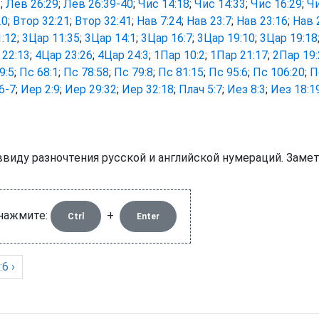
1
;
Лев 26:29
;
Лев 26:39-40
;
Чис 14:18
;
Чис 14:33
;
Чис 16:29
;
Чи
20
;
Втор 32:21
;
Втор 32:41
;
Нав 7:24
;
Нав 23:7
;
Нав 23:16
;
Нав 
:12
;
3Цар 11:35
;
3Цар 14:1
;
3Цар 16:7
;
3Цар 19:10
;
3Цар 19:18
 22:13
;
4Цар 23:26
;
4Цар 24:3
;
1Пар 10:2
;
1Пар 21:17
;
2Пар 19:
9:5
;
Пс 68:1
;
Пс 78:58
;
Пс 79:8
;
Пс 81:15
;
Пс 95:6
;
Пс 106:20
;
П
6-7
;
Иер 2:9
;
Иер 29:32
;
Иер 32:18
;
Плач 5:7
;
Иез 8:3
;
Иез 18:1
ввиду разночтения русской и английской нумераций. Заме
 нажмите:
+
Ctrl
Enter
6 ›