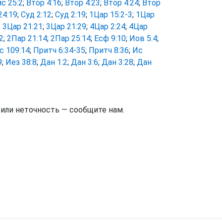
с 25:2
;
Втор 4:16
;
Втор 4:23
;
Втор 4:24
;
Втор
24:19
;
Суд 2:12
;
Суд 2:19
;
1Цар 15:2-3
;
1Цар
;
3Цар 21:21
;
3Цар 21:29
;
4Цар 2:24
;
4Цар
2
;
2Пар 21:14
;
2Пар 25:14
;
Есф 9:10
;
Иов 5:4
;
с 109:14
;
Притч 6:34-35
;
Притч 8:36
;
Ис
9
;
Иез 38:8
;
Дан 1:2
;
Дан 3:6
;
Дан 3:28
;
Дан
тили неточность — сообщите нам.