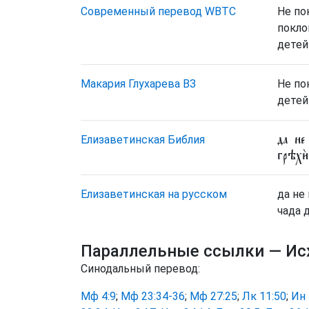
Cовременный перевод WBTC
Не по
покло
детей
Макария Глухарева ВЗ
Не по
детей
да не 
Елизаветинская Библия
грѣхѝ
Елизаветинская на русском
да не
чада 
Параллельные ссылки
— Ис
Синодальный перевод:
Мф 4:9
;
Мф 23:34-36
;
Мф 27:25
;
Лк 11:50
;
Ин 