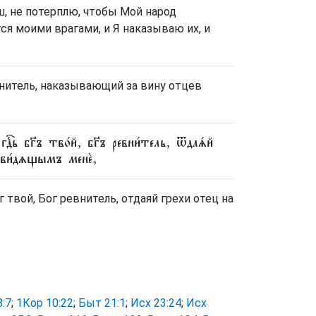
ш, не потерплю, чтобы Мой народ
ся моими врагами, и Я наказываю их, и
евнитель, наказывающий за вину отцев
дⷭ҇ь бг҃ъ тво́й, бг҃ъ ревни́тель, ѿдаѧ́й
нави́дѧщымъ менѐ,
 твой, Бог ревнитель, отдаяй грехи отец на
:7
;
1Кор 10:22
;
Быт 21:1
;
Исх 23:24
;
Исх