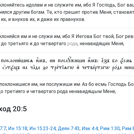
клоняйтесь идолам и не служите им, ибо Я Господь, Бог ва
нялся другим богам. Те, кто грешит против Меня, становят
 их, и внуков их, и даже их правнуков.
клоняйся им и не служи им; ибо Я Иегова Бог твой, Бог р
 до третьяго и до четвертаго
рода
, ненавидящих Меня,
поклони́шисѧ и҆̀мъ, ни послꙋ́жиши и҆̀мъ: а҆́зъ бо є҆́смь г
 ѻ҆тє́цъ на ча̑да до тре́тїѧгѡ и҆ четве́ртагѡ ро́да не
 поклонишися им, ни послужиши им: Аз бо есмь Господь Бог
до третияго и четвертаго рода ненавидящым Мене,
ход 20:5
7:7
;
Ин 15:18
;
Ин 15:23-24
;
Деян 7:43
;
Иак 4:4
;
Рим 1:30
;
Рим 8