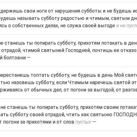
удержишь свои ноги от нарушения субботы и не будешь и
будешь называть субботу радостью и чтимым, святым дне
ясь о собственных делах, не служа своей выгоде
и не пус
не станешь ты попирать субботу, прихотям потакать в де
 отрадой, чтимой святыней Господней, почтишь ее отказом
й болтовни —
перестанешь топтать субботу, не будешь в день Мой свято
тью назовешь субботу, если Чтимым наречешь святой это
рживаясь от обычных дел, от погони за выгодой, от разго
 не станешь ты попирать субботу, прихотям своим потака
ать субботу своей отрадой, чтить как святыню ГОСПОДН
т погони за прихотями
и от слов
пустых
—