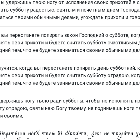
ты удержишь твою ногу от исполнения своих прихотей в с
ать субботу радостью, святым и почётным днём Господа, 
аться твоими обычными делами, угождать прихоти и гово
 вы перестанете попирать закон Господний о субботе, ког
нять свои прихоти и будете считать субботу счастливым 
дний тем, что не будете заниматься своими обычными дел
лучится, когда вы перестанете попирать день субботний, 
нять свои прихоти и будете считать субботу отрадою, ког
дний тем, что не будете заниматься своими обычными дел
удержишь ногу твою ради субботы, чтобы не исполнять пр
ту отрадою, святынею Богу твоему, не поднимешь ноги тв
и своими,
 ѿврати́ши но́гꙋ твою̀ ѿ сꙋббѡ́тъ, є҆́же не твори́ти хот