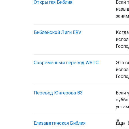
Открытая Библия
Если 
назыв
заним
Библейской Лиги ERV
Когда
испол
Госпо
Cовременный перевод WBTC
Это с
испол
Госпо
Перевод Юнгерова ВЗ
Если 
суббо
устам
А҆́ще
Елизаветинская Библия