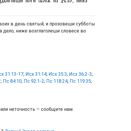
дви́гнеши ногѝ своеѧ̀ на дѣ́ло, нижѐ
воих в день святый, и прозовеши субботы
а дело, ниже возглаголеши словесе во
х 31:13-17
;
Исх 31:14
;
Исх 35:3
;
Исх 36:2-3
;
2
;
Пс 84:10
;
Пс 92:1-2
;
Пс 118:24
;
Пс 119:35
;
тили неточность — сообщите нам.