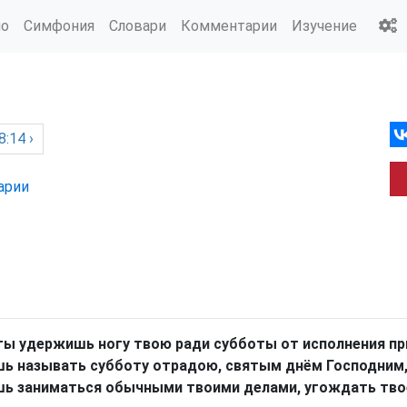
ио
Симфония
Словари
Комментарии
Изучение
:14 ›
арии
ты удержишь ногу твою ради субботы от исполнения при
ь называть субботу отрадою, святым днём Господним, 
ь заниматься обычными твоими делами, угождать твое