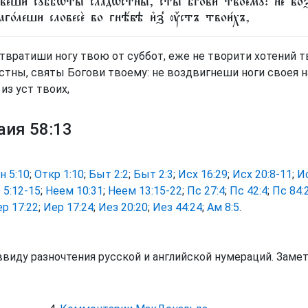
ве́ши сꙋббѡ̑ты сла́дѡстны, ст҃ы бг҃ови твоемꙋ̀: не воз
аго́леши словесѐ во гнѣ́вѣ и҆з̾ ᲂу҆́стъ твои́хъ,
твратиши ногу твою от суббот, еже не творити хотений т
стны, святы Богови твоему: не воздвигнеши ноги своея н
 из уст твоих,
аия 58:13
н 5:10
;
Откр 1:10
;
Быт 2:2
;
Быт 2:3
;
Исх 16:29
;
Исх 20:8-11
;
Ис
 5:12-15
;
Неем 10:31
;
Неем 13:15-22
;
Пс 27:4
;
Пс 42:4
;
Пс 84:
р 17:22
;
Иер 17:24
;
Иез 20:20
;
Иез 44:24
;
Ам 8:5
.
ввиду разночтения русской и английской нумераций. Заме