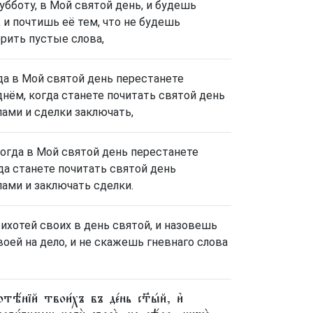
убботу, в Мой святой день, и будешь
и почтишь её тем, что не будешь
рить пустые слова,
да в Мой святой день перестанете
днём, когда станете почитать святой день
ами и сделки заключать,
когда в Мой святой день перестанете
да станете почитать святой день
ами и заключать сделки.
ихотей своих в день святой, и назовешь
оей на дело, и не скажешь гневнаго слова
ѣ́нїй твои́хъ въ де́нь ст҃ы́й, и҆