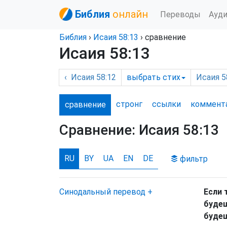
Библия
онлайн
Переводы
Ауд
Библия
›
Исаия
58:13
› сравнение
Исаия 58:13
‹
Исаия
58:12
выбрать
стих
Исаия
58
стронг
ссылки
комм
ент
сравнение
Сравнение:
Исаия 58:13
RU
BY
UA
EN
DE
фильтр
Синодальный перевод
+
Если 
будеш
будеш