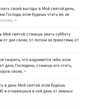
скать своей выгоды в Мой святой день,
м Господа, если будешь чтить её, не
тословя
, —
нь Мой святой, станешь звать субботу
 от дел своих, от погони за прихотями, от
й творить, что вздумается тебе, если
т день Господень, станешь его чтить,
воров своих, —
ть
в день Мой святой; если будешь
Ю и откажешься в сей день от земных