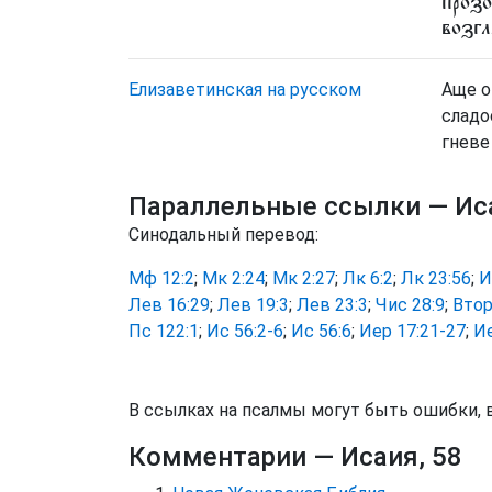
прозо
возгл
Елизаветинская на русском
Аще о
сладо
гневе
Параллельные ссылки
— Ис
Синодальный перевод:
Мф 12:2
;
Мк 2:24
;
Мк 2:27
;
Лк 6:2
;
Лк 23:56
;
И
Лев 16:29
;
Лев 19:3
;
Лев 23:3
;
Чис 28:9
;
Втор
Пс 122:1
;
Ис 56:2-6
;
Ис 56:6
;
Иер 17:21-27
;
Ие
В ссылках на псалмы могут быть ошибки, 
Комментарии
— Исаия, 58