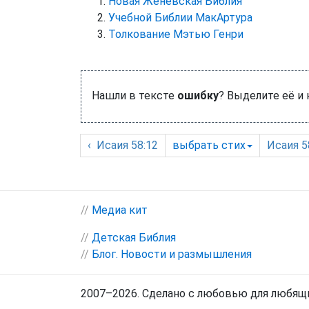
Новая Женевская Библия
Учебной Библии МакАртура
Толкование Мэтью Генри
Нашли в тексте
ошибку
? Выделите её и
‹
Исаия
58:12
выбрать
стих
Исаия
58
//
Медиа кит
//
Детская Библия
//
Блог. Новости и размышления
2007–2026. Сделано с любовью для любящи