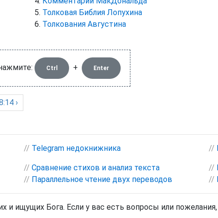
Комментарии МакДональда
Толковая Библия Лопухина
Толкования Августина
 нажмите:
+
Ctrl
Enter
:14 ›
//
Telegram недокнижника
//
//
Сравнение стихов и анализ текста
//
//
Параллельное чтение двух переводов
//
х и ищущих Бога. Если у вас есть вопросы или пожелания