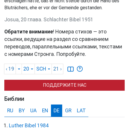
erschlagen hatte, daß er nicht sterbe durch die Hand des
Bluträchers, ehe er vor der Gemeinde gestanden.
Josua, 20 глава. Schlachter Bibel 1951
Обратите внимание
! Номера стихов — это
ссылки, ведущие на раздел со сравнением
переводов, параллельными ссылками, текстами
с номерами Стронга. Попробуйте.
‹ 19
20
SCH
21
›
ПОДДЕРЖИТЕ НАС
Библии
RU
BY
UA
EN
DE
GR
LAT
Luther Bibel 1984