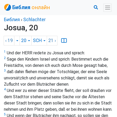
Библия
онлайн
Библия
›
Schlachter
Josua, 20
‹ 19
20
SCH
21
›
1
Und der HERR redete zu Josua und sprach:
2
Sage den Kindern Israel und sprich: Bestimmet euch die
Freistädte, von denen ich euch durch Mose gesagt habe,
3
daß dahin fliehen möge der Totschläger, der eine Seele
unvorsätzlich und unversehens schlägt, damit sie euch als
Zuflucht vor dem Bluträcher dienen.
4
Und wer zu einer dieser Städte flieht, der soll draußen vor
dem Stadttor stehen und seine Sache vor die Ältesten
dieser Stadt bringen; dann sollen sie ihn zu sich in die Stadt
nehmen und ihm Platz geben, daß er bei ihnen wohnen kann.
5
Und wenn der Bluträcher ihm nachjagt, so sollen sie den