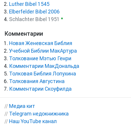
Luther Bibel 1545
Elberfelder Bibel 2006
●
Schlachter Bibel 1951
Комментарии
Новая Женевская Библия
Учебной Библии МакАртура
Толкование Мэтью Генри
Комментарии МакДональда
Толковая Библия Лопухина
Толкования Августина
Комментарии Скоуфилда
//
Медиа кит
//
Telegram недокнижника
//
Наш YouTube канал