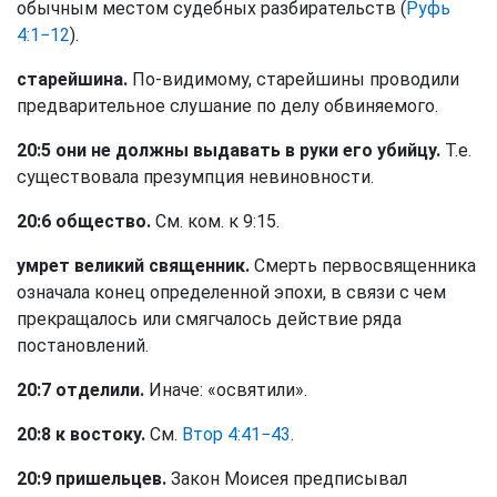
обычным местом судебных разбирательств (
Руфь
4:1−12
).
старейшина.
По-видимому, старейшины проводили
предварительное слушание по делу обвиняемого.
20:5 они не должны выдавать в руки его убийцу.
Т.е.
существовала презумпция невиновности.
20:6 общество.
См. ком. к 9:15.
умрет великий священник.
Смерть первосвященника
означала конец определенной эпохи, в связи с чем
прекращалось или смягчалось действие ряда
постановлений.
20:7 отделили.
Иначе: «освятили».
20:8 к востоку.
См.
Втор 4:41−43
.
20:9 пришельцев.
Закон Моисея предписывал