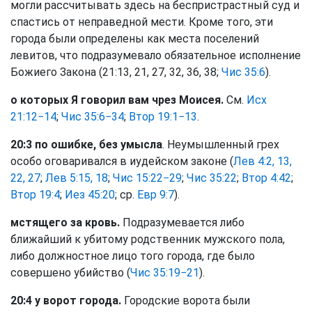
могли рассчитывать здесь на беспристрастный суд и
спастись от неправедной мести. Кроме того, эти
города были определены как места поселений
левитов, что подразумевало обязательное исполнение
Божиего Закона (21:13, 21, 27, 32, 36, 38;
Чис 35:6
).
о которых Я говорил вам чрез Моисея.
См.
Исх
21:12−14
;
Чис 35:6−34
;
Втор 19:1−13
.
20:3 по ошибке, без умысла
. Неумышленный грех
особо оговаривался в иудейском законе (
Лев 4:2, 13,
22, 27
;
Лев 5:15, 18
;
Чис 15:22−29
;
Чис 35:22
;
Втор 4:42
;
Втор 19:4
;
Иез 45:20
; ср.
Евр 9:7
).
мстящего за кровь.
Подразумевается либо
ближайший к убитому родственник мужского пола,
либо должностное лицо того города, где было
совершено убийство (
Чис 35:19−21
).
20:4 у ворот города.
Городские ворота были