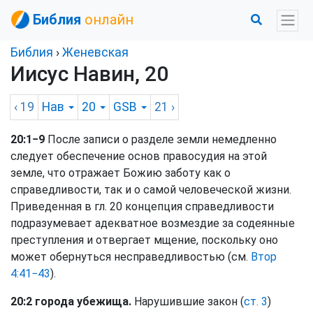
Библия
онлайн
Библия
›
Женевская
Иисус Навин, 20
‹ 19
Нав
20
GSB
21
›
20:1−9
После записи о разделе земли немедленно
следует обеспечение основ правосудия на этой
земле, что отражает Божию заботу как о
справедливости, так и о самой человеческой жизни.
Приведенная в гл. 20 концепция справедливости
подразумевает адекватное возмездие за содеянные
преступления и отвергает мщение, поскольку оно
может обернуться несправедливостью (см.
Втор
4:41−43
).
20:2 города убежища.
Нарушившие закон (
ст. 3
)