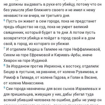
не должны выдавать в руки его убийцу, потому что он
без умысла убил ближняго своего и не имел к нему
ненависти ни вчера, ни третьяго дня.
6
Пусть он живет в сем городе, пока не предстанет
предь общество на суд, пока не умрет великий
священник, который будет в те дни. А потом пусть
возвратится убийца и пойдет в город свой и в дом
свой, в город, из котораго он убежал.
7
И отделили Кедеш в Галилее на горе Неффалимовой,
Сихем на горе Ефремовой и Кириавъ-Арбы, иначе
Хеврон на горе Иудиной.
8
За Иорданом против Иерихона, к востоку, отделили:
Бецер в пустыне, на равнине, от колена Рувимова, и
Рамоф в Галааде, от колена Гадова, и Голан в Васане,
от колена Манассиина.
9
Сии города назначены для всех сынов Израилевых и
для пришельцев, живущих у них, дабы убегал туда
всякий убивший человека по ошибке, дабы не умер он