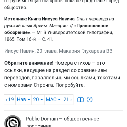
от руки мстящаго за кровь, пока не предстанет пред
общество.
Источник: Книга Иисуса Навина
.
Опыт перевода на
русский язык Архим. Макария
. //
«Православное
обозрение»
. — М.: В Университетской типографии,
1865. Том 16-й. — С. 41.
Иисус Навин, 20 глава. Макария Глухарева ВЗ
Обратите внимание
! Номера стихов — это
ссылки, ведущие на раздел со сравнением
переводов, параллельными ссылками, текстами
с номерами Стронга. Попробуйте.
‹ 19
Нав
20
MAC
21
›
Public Domain — общественное
достояние.