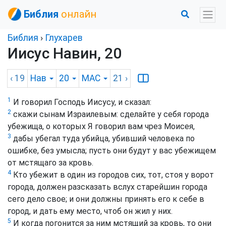
Библия
онлайн
Библия
›
Глухарев
Иисус Навин, 20
‹ 19
Нав
20
MAC
21
›
1
И говорил Господь Иисусу, и сказал:
2
скажи сынам Израилевым: сделайте у себя города
убежища, о которых Я говорил вам чрез Моисея,
3
дабы убегал туда убийца, убивший человека по
ошибке, без умысла; пусть они будут у вас убежищем
от мстящаго за кровь.
4
Кто убежит в один из городов сих, тот, стоя у ворот
города, должен разсказать вслух старейшин города
сего дело свое; и они должны принять его к себе в
город, и дать ему место, чтоб он жил у них.
5
И когда погонится за ним мстящий за кровь, то они