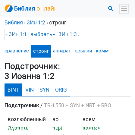
Библия
онлайн
Библия
›
3Ин
1:2
›
стронг
‹
3Ин
1:1
выбрать
3Ин
1:3 ›
сравнение
аппарат
ссылки
комм
стронг
Подстрочник:
3 Иоанна 1:2
BINT
VIN
SYN
ORIG
Подстрочник
/
TR-1550 + SYN + NRT + RBO
возлюбленный
во
всем
Ἀγαπητέ
περὶ
πάντων