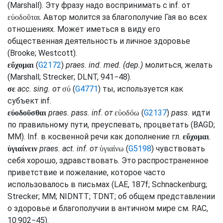
(
Marshall
). Эту фразу надо воспринимать с
inf.
от
. Автор молится за благополучие Гая во всех
εὐοδοῦται
отношениях. Может иметься в виду его
общественная деятельность и личное здоровье
(
Brooke
;
Westcott
).
(
G2172
)
praes.
ind.
med.
(
dep.
)
молиться, желать
εὔχομαι
(
Marshall
;
Strecker
;
DLNT
, 941−48).
acc.
sing.
от
(
G4771
) ты, используется как
σε
σύ
субъект
inf.
praes.
pass.
inf.
от
(
G2137
)
pass.
идти
εὐοδοῦσθαι
εὐοδόω
по правильному пути, преуспевать, процветать (
BAGD
;
MM
).
Inf.
в косвенной речи как дополнение
гл.
.
εὔχομαι
praes.
act.
inf.
от
(
G5198
) чувствовать
ὑγιαίνειν
ὑγιαίνω
себя хорошо, здравствовать. Это распространенное
приветствие и пожелание, которое часто
использовалось в письмах (
LAE
, 187f;
Schnackenburg
;
Strecker
;
MM
;
NIDNTT
;
TDNT
; об общем представлении
о здоровье и благополучии в античном мире
см.
RAC
,
10:902−45).