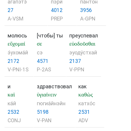
агапэтэ́
пэри́
па́нтон
27
4012
3956
A-VSM
PREP
A-GPN
молюсь
[чтобы] ты
преуспевал
εὔχομαί
σε
εὐοδοῦσθαι
э́ухома́й
сэ
эуоду́стхай
2172
4571
2137
V-PNI-1S
P-2AS
V-PPN
и
здравствовал
как
καὶ
ὑγιαίνειν
καθὼς
ка́й
гюгиа́йнэйн
катхо́с
2532
5198
2531
CONJ
V-PAN
ADV