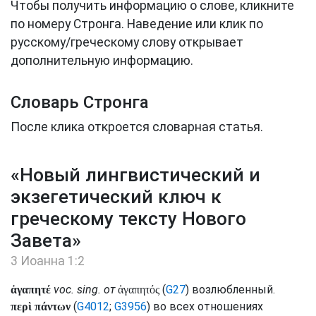
Чтобы получить информацию о слове, кликните
по номеру Стронга. Наведение или клик по
русскому/греческому слову открывает
дополнительную информацию.
Словарь Стронга
После клика откроется словарная статья.
«Новый лингвистический и
экзегетический ключ к
греческому тексту Нового
Завета»
3 Иоанна 1:2
voc.
sing.
от
(
G27
) возлюбленный.
ἀγαπητέ
ἀγαπητός
(
G4012
;
G3956
) во всех отношениях
περὶ πάντων