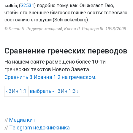
(
G2531
) подобно тому, как. Он желает Гаю,
καθώς
чтобы его внешнее благосостояние соответствовало
состоянию его души (
Schnackenburg
).
© Клеон Л. Роджерс-младший, Клеон Л. Роджерс III. 1998/2008
Сравнение греческих переводов
На нашем сайте размещено более 10-ти
греческих текстов Нового Завета.
Сравнить 3 Иоанна 1:2 на греческом
.
‹
3Ин
1:1
выбрать
3Ин
1:3 ›
//
Медиа кит
//
Telegram недокнижника