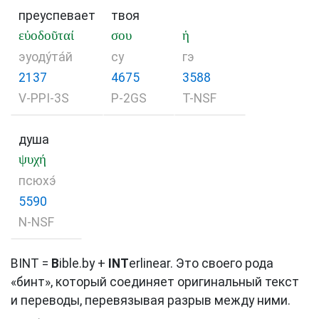
преуспевает
твоя
εὐοδοῦταί
σου
ἡ
эуоду́та́й
су
гэ
2137
4675
3588
V-PPI-3S
P-2GS
T-NSF
душа
ψυχή
псюхэ́
5590
N-NSF
BINT =
B
ible.by +
INT
erlinear. Это своего рода
«бинт», который соединяет оригинальный текст
и переводы, перевязывая разрыв между ними.