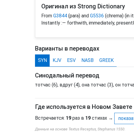
Оригинал из Strong Dictionary
From
G3844
(para) and
G5536
(chrema) (in its
Instantly :— forthwith, immediately, presentl
Варианты в переводах
SYN
KJV
ESV
NASB
GREEK
Синодальный перевод
тотчас (6), вдруг (4), она тотчас (3), он тотча
Где используется в Новом Завете
Встречается:
19
раз в
19
стихах
→
показа
Данные на основе Textus Receptus, Stephanus 1550.