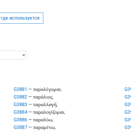
 где используется
παραλέγομαι
G3881
—
;
G3
παράλιος
G3882
—
;
G3
παραλλαγή
G3883
—
;
G3
παραλογίζομαι
G3884
—
;
G3
παραλύω
G3886
—
;
G3
παραμένω
G3887
—
;
G3