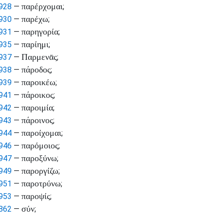
παρέρχομαι
928
—
;
παρέχω
930
—
;
παρηγορία
931
—
;
παρίημι
935
—
;
Παρμενᾱς
937
—
;
πάροδος
938
—
;
παροικέω
939
—
;
πάροικος
941
—
;
παροιμία
942
—
;
πάροινος
943
—
;
παροίχομαι
944
—
;
παρόμοιος
946
—
;
παροξύνω
947
—
;
παροργίζω
949
—
;
παροτρύνω
951
—
;
παροψίς
953
—
;
σύν
862
—
;