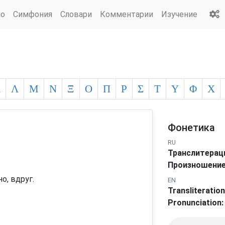
ио
Симфония
Словари
Комментарии
Изучение
Κ
Λ
Μ
Ν
Ξ
Ο
Π
Ρ
Σ
Τ
Υ
Φ
Χ
Фонетика
RU
Транслитерац
Произношение
о, вдруг.
EN
Transliteration
Pronunciation: