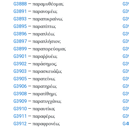
παραμυθέομαι
G3888
—
;
G3
παρανομέω
G3891
—
;
G3
παραπικραίνω
G3893
—
;
G3
παραπίπτω
G3895
—
;
G3
παραπλέω
G3896
—
;
G3
παραπλήσιον
G3897
—
;
G3
παραπορεύομαι
G3899
—
;
G3
παραῤῥυέω
G3901
—
;
G3
παράσημος
G3902
—
;
G3
παρασκευάζω
G3903
—
;
G3
παρατείνω
G3905
—
;
G3
παρατηρέω
G3906
—
;
G3
παρατίθημι
G3908
—
;
G3
παρατυγχάνω
G3909
—
;
G3
παραυτίκα
G3910
—
;
G3
παραφέρω
G3911
—
;
G3
παραφρονέω
G3912
—
;
G4