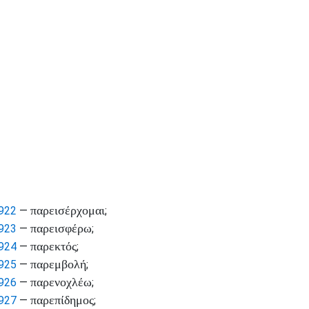
παρεισέρχομαι
922
—
;
παρεισφέρω
923
—
;
παρεκτός
924
—
;
παρεμβολή
925
—
;
παρενοχλέω
926
—
;
παρεπίδημος
927
—
;