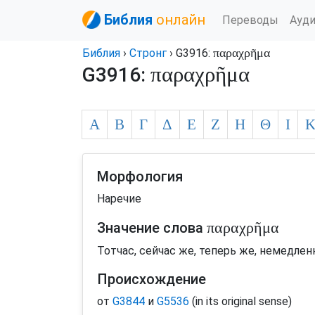
Библия
онлайн
Переводы
Ауд
παραχρῆμα
Библия
›
Стронг
› G3916:
παραχρῆμα
G3916:
Α
Β
Γ
Δ
Ε
Ζ
Η
Θ
Ι
Морфология
Наречие
παραχρῆμα
Значение слова
Тотчас, сейчас же, теперь же, немедленн
Происхождение
от
G3844
и
G5536
(in its original sense)