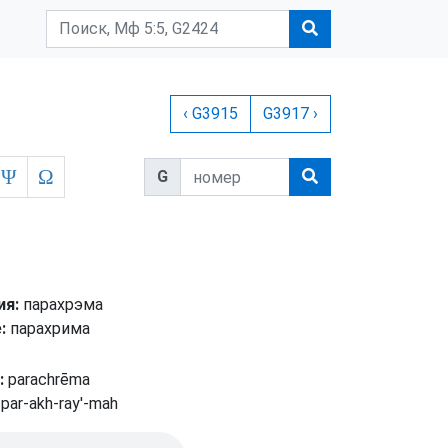
‹ G3915
G3917 ›
Ψ
Ω
G
ия:
парахрэма
:
парахрима
:
parachrēma
par-akh-ray'-mah