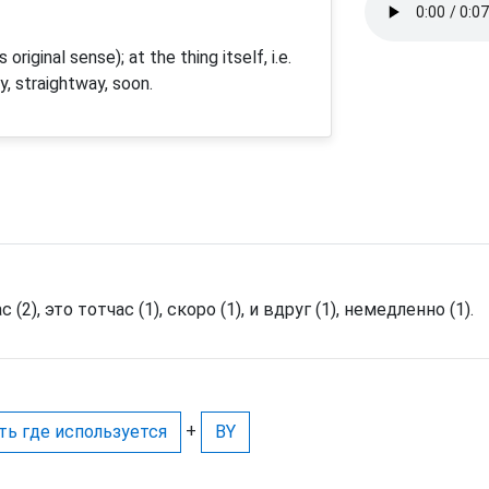
 original sense); at the thing itself, i.e.
y, straightway, soon.
с (2), это тотчас (1), скоро (1), и вдруг (1), немедленно (1).
+
ть где используется
BY