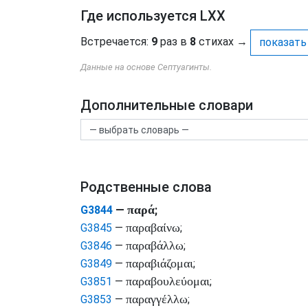
Где используется LXX
Встречается:
9
раз в
8
стихах
→
показать
Данные на основе Септуагинты.
Дополнительные словари
Родственные слова
παρά
G3844
—
;
παραβαίνω
G3845
—
;
παραβάλλω
G3846
—
;
παραβιάζομαι
G3849
—
;
παραβουλεύομαι
G3851
—
;
παραγγέλλω
G3853
—
;