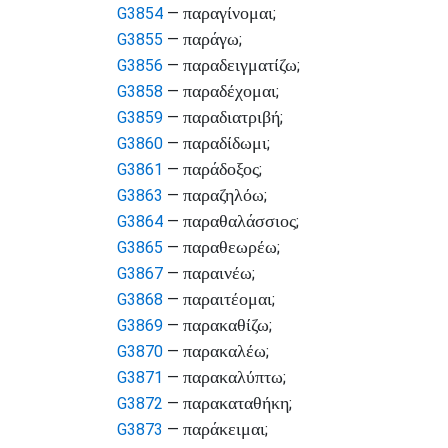
παραγίνομαι
G3854
—
;
παράγω
G3855
—
;
παραδειγματίζω
G3856
—
;
παραδέχομαι
G3858
—
;
παραδιατριβή
G3859
—
;
παραδίδωμι
G3860
—
;
παράδοξος
G3861
—
;
παραζηλόω
G3863
—
;
παραθαλάσσιος
G3864
—
;
παραθεωρέω
G3865
—
;
παραινέω
G3867
—
;
παραιτέομαι
G3868
—
;
παρακαθίζω
G3869
—
;
παρακαλέω
G3870
—
;
παρακαλύπτω
G3871
—
;
παρακαταθήκη
G3872
—
;
παράκειμαι
G3873
—
;