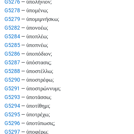
ὑπολήνιον
G5276
—
;
ὑπομένω
G5278
—
;
ὑπομιμνήσκω
G5279
—
;
ὑπονοέω
G5282
—
;
ὑποπλέω
G5284
—
;
ὑποπνέω
G5285
—
;
ὑποπόδιον
G5286
—
;
ὑπόστασις
G5287
—
;
ὑποστέλλω
G5288
—
;
ὑποστρέφω
G5290
—
;
ὑποστρώννυμι
G5291
—
;
ὑποτάσσω
G5293
—
;
ὑποτίθημι
G5294
—
;
ὑποτρέχω
G5295
—
;
ὑποτύπωσις
G5296
—
;
ὑποφέρω
G5297
—
;