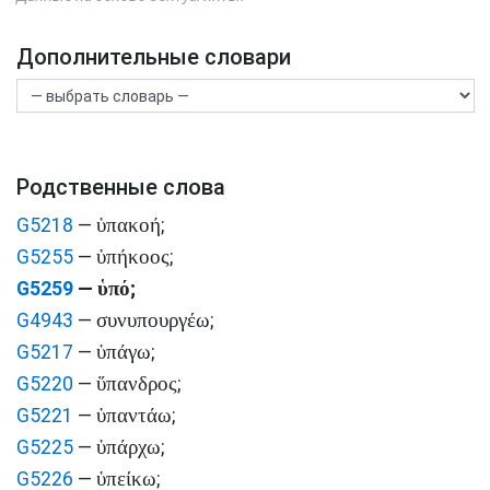
Дополнительные словари
Родственные слова
ὑπακοή
G5218
—
;
ὑπήκοος
G5255
—
;
ὑπό
G5259
—
;
συνυπουργέω
G4943
—
;
ὑπάγω
G5217
—
;
ὕπανδρος
G5220
—
;
ὑπαντάω
G5221
—
;
ὑπάρχω
G5225
—
;
ὑπείκω
G5226
—
;