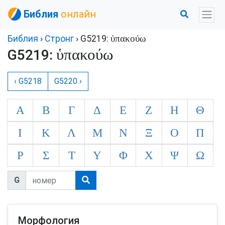
Библия
онлайн
ὑπακούω
Библия
›
Стронг
› G5219:
ὑπακούω
G5219:
‹ G5218
G5220 ›
Α
Β
Γ
Δ
Ε
Ζ
Η
Θ
Ι
Κ
Λ
Μ
Ν
Ξ
Ο
Π
Ρ
Σ
Τ
Υ
Φ
Χ
Ψ
Ω
G
Морфология