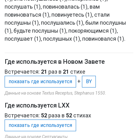
послушать (1), повиновалась (1), вам
повиноваться (1), повинуетесь (1), стали
послушны (1), послушались (1), были послушны
(1), будьте послушны (1), покоряющимся (1),
послушает (1), послушных (1), повиновался (1).
Где используется в Новом Завете
Встречается:
21
раз в
21
стихе
+
показать где используется
BY
Данные на основе Textus Receptus, Stephanus 1550.
Где используется LXX
Встречается:
52
раза в
52
стихах
показать где используется
Данные на основе Септуагинты.