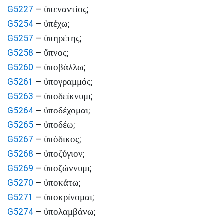
ὑπεναντίος
G5227
—
;
ὑπέχω
G5254
—
;
ὑπηρέτης
G5257
—
;
ὕπνος
G5258
—
;
ὑποβάλλω
G5260
—
;
ὑπογραμμός
G5261
—
;
ὑποδείκνυμι
G5263
—
;
ὑποδέχομαι
G5264
—
;
ὑποδέω
G5265
—
;
ὑπόδικος
G5267
—
;
ὑποζύγιον
G5268
—
;
ὑποζώννυμι
G5269
—
;
ὑποκάτω
G5270
—
;
ὑποκρίνομαι
G5271
—
;
ὑπολαμβάνω
G5274
—
;