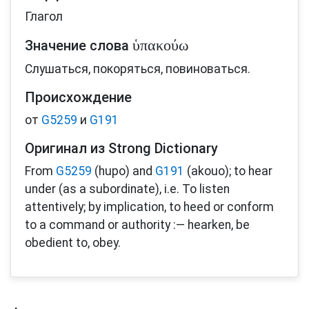
Глагол
ὑπακούω
Значение слова
Слушаться, покоряться, повиноваться.
Происхождение
от
G5259
и
G191
Оригинал из Strong Dictionary
From
G5259
(hupo) and
G191
(akouo); to hear
under (as a subordinate), i.e. To listen
attentively; by implication, to heed or conform
to a command or authority :— hearken, be
obedient to, obey.