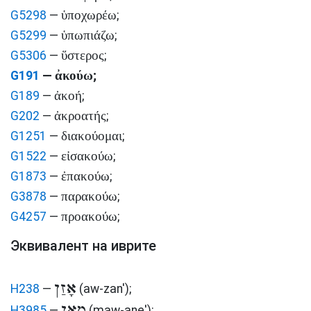
ὑποχωρέω
G5298
—
;
ὑπωπιάζω
G5299
—
;
ὕστερος
G5306
—
;
ἀκούω
G191
—
;
ἀκοή
G189
—
;
ἀκροατής
G202
—
;
διακούομαι
G1251
—
;
εἰσακούω
G1522
—
;
ἐπακούω
G1873
—
;
παρακούω
G3878
—
;
προακούω
G4257
—
;
Эквивалент на иврите
אָזַן
H238
—
(aw-zan')
;
מָאַן
H3985
—
(maw-ane')
;