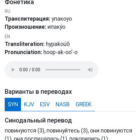
Фонетика
RU
Транслитерация:
упакоуо
Произношение:
ипаку́о
EN
Transliteration:
hypakoúō
Pronunciation:
hoop-ak-oo'-o
Варианты в переводах
SYN
KJV
ESV
NASB
GREEK
Синодальный перевод
повинуются (3), повинуйтесь (3), они повинуются
(1), она послушалась (1), покорились (1),