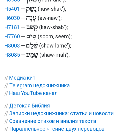
נָשַׁק
H5401
—
(naw-shak')
;
עָנָה
H6030
—
(aw-naw')
;
קָשַׁב
H7181
—
(kaw-shab')
;
שִׂים
H7760
—
(soom, seem)
;
שָׁלֵם
H8003
—
(shaw-lame')
;
שָׁמַע
H8085
—
(shaw-mah')
;
//
Медиа кит
//
Telegram недокнижника
//
Наш YouTube канал
//
Детская Библия
//
Записки недокнижника: статьи и новости
//
Сравнение стихов и анализ текста
//
Параллельное чтение двух переводов