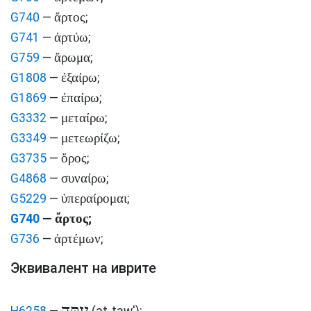
ἄρτος
G740
—
;
ἀρτύω
G741
—
;
ἄρωμα
G759
—
;
ἐξαίρω
G1808
—
;
ἐπαίρω
G1869
—
;
μεταίρω
G3332
—
;
μετεωρίζω
G3349
—
;
ὄρος
G3735
—
;
συναίρω
G4868
—
;
ὑπεραίρομαι
G5229
—
;
ἄρτος
G740
—
;
ἀρτέμων
G736
—
;
Эквивалент на иврите
עַתָּה