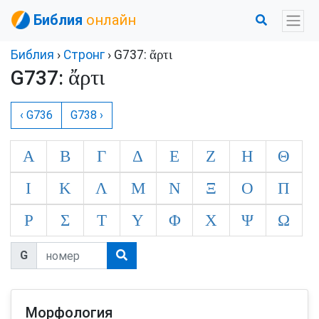
Библия
онлайн
ἄρτι
Библия
›
Стронг
› G737:
ἄρτι
G737:
‹ G736
G738 ›
Α
Β
Γ
Δ
Ε
Ζ
Η
Θ
Ι
Κ
Λ
Μ
Ν
Ξ
Ο
Π
Ρ
Σ
Τ
Υ
Φ
Χ
Ψ
Ω
G
Морфология