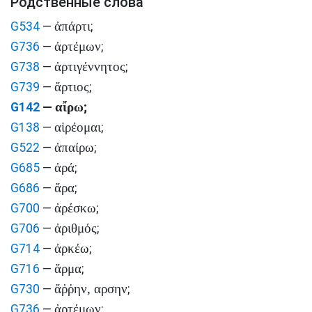
Родственные слова
ἀπάρτι
G534
—
;
ἀρτέμων
G736
—
;
ἀρτιγέννητος
G738
—
;
ἄρτιος
G739
—
;
αἴρω
G142
—
;
αἱρέομαι
G138
—
;
ἀπαίρω
G522
—
;
ἀρά
G685
—
;
ἄρα
G686
—
;
ἀρέσκω
G700
—
;
ἀριθμός
G706
—
;
ἀρκέω
G714
—
;
ἅρμα
G716
—
;
ἄῤῥην, αρσην
G730
—
;
ἀρτέμων
G736
—
;