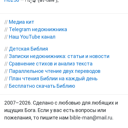
H6258
—
(at-taw')
;
//
Медиа кит
//
Telegram недокнижника
//
Наш YouTube канал
//
Детская Библия
//
Записки недокнижника: статьи и новости
//
Сравнение стихов и анализ текста
//
Параллельное чтение двух переводов
//
План чтения Библии на каждый день
//
Бесплатно скачать Библию
2007–2026. Сделано с любовью для любящих и
ищущих Бога. Если у вас есть вопросы или
пожелания, то пишите нам
bible-man@mail.ru
.