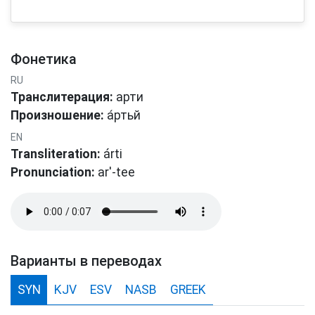
Фонетика
RU
Транслитерация:
арти
Произношение:
а́ртьй
EN
Transliteration:
árti
Pronunciation:
ar'-tee
Варианты в переводах
SYN
KJV
ESV
NASB
GREEK