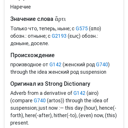
Наречие
ἄρτι
Значение слова
Только что, теперь, ныне; с
G575
(απο)
обозн.: отныне; с
G2193
(εως) обозн.:
доныне, доселе.
Происхождение
производное от
G142
(женский род
G740
)
through the idea женский род suspension
Оригинал из Strong Dictionary
Adverb from a derivative of
G142
(airo)
(compare
G740
(artos)) through the idea of
suspension; just now :— this day (hour), hence(-
forth), here(-after), hither(-to), (even) now, (this)
present.