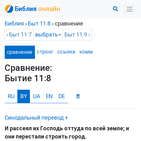
Библия
онлайн
Библия
›
Быт
11:8
› сравнение
‹
Быт
11:7
выбрать
Быт
11:9 ›
стронг
ссылки
комм
сравнение
Сравнение:
Бытие 11:8
RU
BY
UA
EN
DE
Синодальный перевод
+
И рассеял их Господь оттуда по всей земле; и
они перестали строить город.