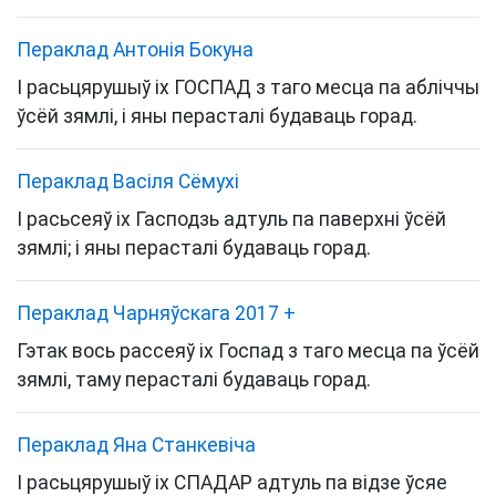
Пераклад Антонія Бокуна
І расьцярушыў іх ГОСПАД з таго месца па абліччы
ўсёй зямлі, і яны перасталі будаваць горад.
Пераклад Васіля Сёмухі
І расьсеяў іх Гасподзь адтуль па паверхні ўсёй
зямлі; і яны перасталі будаваць горад.
Пераклад Чарняўскага 2017
+
Гэтак вось рассеяў іх Госпад з таго месца па ўсёй
зямлі, таму перасталі будаваць горад.
Пераклад Яна Станкевіча
І расьцярушыў іх СПАДАР адтуль па відзе ўсяе