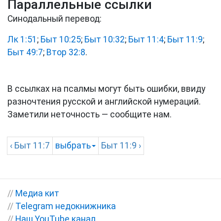
Параллельные ссылки
Синодальный перевод:
Лк 1:51
;
Быт 10:25
;
Быт 10:32
;
Быт 11:4
;
Быт 11:9
;
Быт 49:7
;
Втор 32:8
.
В ссылках на псалмы могут быть ошибки, ввиду
разночтения русской и английской нумераций.
Заметили неточность — сообщите нам.
‹
Быт
11:7
выбрать
Быт
11:9 ›
//
Медиа кит
//
Telegram недокнижника
//
Наш YouTube канал