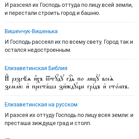
И разсеял их Господь оттуда по лицу всей земли,
и перестали строить город и башню.
Вишенчук-Вишенька
И Господь рассеял их по всему свету. Город так и
остался недостроенным.
Елизаветинская Библия
И҆ разсѣ́ѧ и҆̀хъ ѿтꙋ́дꙋ гдⷭ҇ь по лицꙋ̀ всеѧ̀
землѝ: и҆ преста́ша зи́ждꙋще гра́дъ и҆ сто́лпъ.
Елизаветинская на русском
И разсея их оттуду Господь по лицу всея земли: и
престаша зиждуще град и столп.