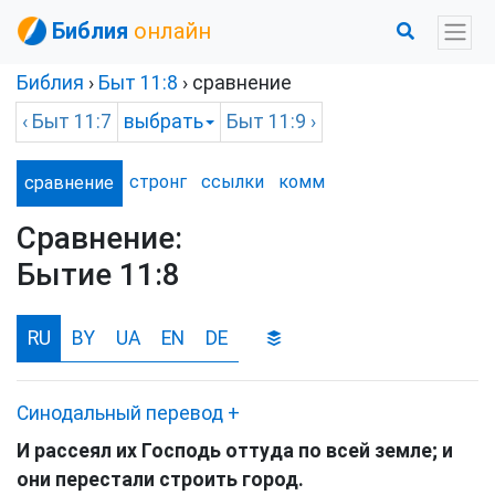
Библия
онлайн
Библия
›
Быт
11:8
› сравнение
‹
Быт
11:7
выбрать
Быт
11:9 ›
стронг
ссылки
комм
сравнение
Сравнение:
Бытие 11:8
RU
BY
UA
EN
DE
Синодальный перевод
+
И рассеял их Господь оттуда по всей земле; и
они перестали строить город.