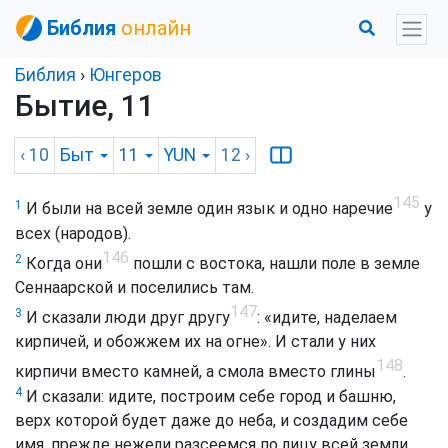
Библия
онлайн
Библия
›
Юнгеров
Бытие, 11
‹ 10
Быт
11
YUN
12
›
145
1
И были на всей земле один язык и одно наречие
у
всех (народов).
146
2
Когда они
пошли с востока, нашли поле в земле
Сеннаарской и поселились там.
147
3
И сказали люди друг другу
: «идите, наделаем
кирпичей, и обожжем их на огне». И стали у них
148
кирпичи вместо камней, а смола вместо глины
.
4
И сказали: идите, построим себе город и башню,
верх которой будет даже до неба, и создадим себе
имя, прежде нежели разсеемся по лицу всей земли.