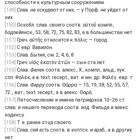
способности к культурным сооружениям.
[149]
Слав.
не оскудеют от них
, — у Порф. не уйдет от
них.
[150]
Оскобл. слав.
своего
соотв. αὐτοῦ компл.,
бодлейянск., 53, 58, 72, 75, 82, 83, а в большинстве нет.
[151]
Греч. αὐτῆς относится к πόλις — город.
[152]
С евр. Вавилон.
[153]
Слав.
Бытия
, см. 2, 4; 6, 8.
[154]
Греч. υἱὸς ἑκατὸν ἐτῶν — сын ста лет.
[155]
Слав.
Фалек
соотв. алекс., X., компл., альд., лук.
спп. Φαλέκ, а в text. recept., ват. и мн. др. Φαλέγ ­ евр. т.
[156]
Слав.
Фарру
соотв. Θάρρα — 15, 19, 38, 52, 55, 57,
72.., ват., text. recept., а в алекс. Θαρὰ.
[157]
Летосчисление и имена патриархов 10−26 ст.
слав. и нашего перевода соотв. изд. Фильда и алекс.
кодексу.
[158]
Т. е. ранее отца своего.
[159]
Слав.
сей есть
соотв. в коптск. и араб., а в других
нет.