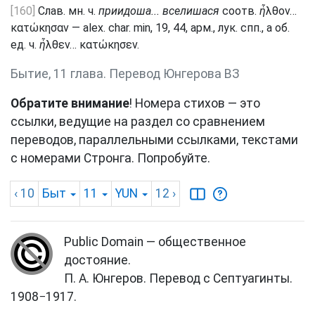
[160]
Слав. мн. ч.
приидоша... вселишася
соотв.
ἧ
λθον…
κατώκησαν — alex. char. min, 19, 44, арм., лук. спп., а об.
ед. ч.
ἧ
λθεν… κατώκησεν.
Бытие, 11 глава. Перевод Юнгерова ВЗ
Обратите внимание
! Номера стихов — это
ссылки, ведущие на раздел со сравнением
переводов, параллельными ссылками, текстами
с номерами Стронга. Попробуйте.
‹ 10
Быт
11
YUN
12
›
Public Domain — общественное
достояние.
П. А. Юнгеров. Перевод с Септуагинты.
1908−1917.