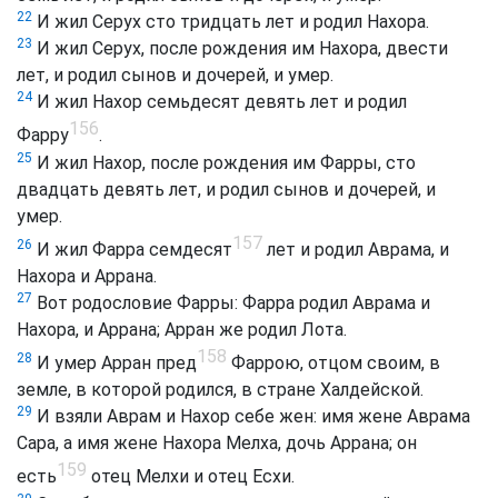
22
И жил Серух сто тридцать лет и родил Нахора.
23
И жил Серух, после рождения им Нахора, двести
лет, и родил сынов и дочерей, и умер.
24
И жил Нахор семьдесят девять лет и родил
156
Фарру
.
25
И жил Нахор, после рождения им Фарры, сто
двадцать девять лет, и родил сынов и дочерей, и
умер.
157
26
И жил Фарра семдесят
лет и родил Аврама, и
Нахора и Аррана.
27
Вот родословие Фарры: Фарра родил Аврама и
Нахора, и Аррана; Арран же родил Лота.
158
28
И умер Арран пред
Фаррою, отцом своим, в
земле, в которой родился, в стране Халдейской.
29
И взяли Аврам и Нахор себе жен: имя жене Аврама
Сара, а имя жене Нахора Мелха, дочь Аррана; он
159
есть
отец Мелхи и отец Есхи.