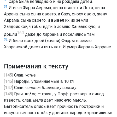
30
Сара была неплодною и не рождала детей.
31
И взял Фарра Аврама, сына своего, и Лота, сына
Аррана, сына сына своего, и Сару, сноху свою, жену
Аврама, сына своего, и вывел их из земли
Халдейской, чтобы идти в землю Ханаанскую, и
160
дошли
даже до Харрана и поселились там.
32
И было всех дней (жизни) Фарры в земле
Харранской двести пять лет. И умер Фарра в Харране.
Примечания к тексту
[145]
Слав.
устне
.
[146]
Народы, упоминаемые в 10 гл.
[147]
Слав.
человек ближнему своему.
[148]
Греч. πηλὸς — грязь, у Порф. раствор, в синод.
известь, слав.
мела
дает неясную мысль.
Бытописатель описывает прочность постройки и
искусственность: кáк у древних народов «развились»