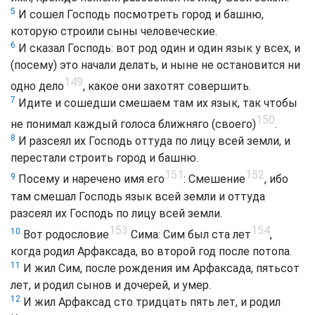
5
И сошел Господь посмотреть город и башню,
которую строили сыны человеческие.
6
И сказал Господь: вот род один и один язык у всех, и
(посему) это начали делать, и ныне не остановится ни
149
одно дело
, какое они захотят совершить.
7
Идите и сошедши смешаем там их язык, так чтобы
150
не понимал каждый голоса ближняго (своего)
.
8
И разсеял их Господь оттуда по лицу всей земли, и
перестали строить город и башню.
151
152
9
Посему и наречено имя его
: Смешение
, ибо
там смешал Господь язык всей земли и оттуда
разсеял их Господь по лицу всей земли.
153
154
10
Вот родословие
Сима: Сим был ста лет
,
когда родил Арфаксада, во второй год после потопа.
11
И жил Сим, после рождения им Арфаксада, пятьсот
лет, и родил сынов и дочерей, и умер.
12
И жил Арфаксад сто тридцать пять лет, и родил