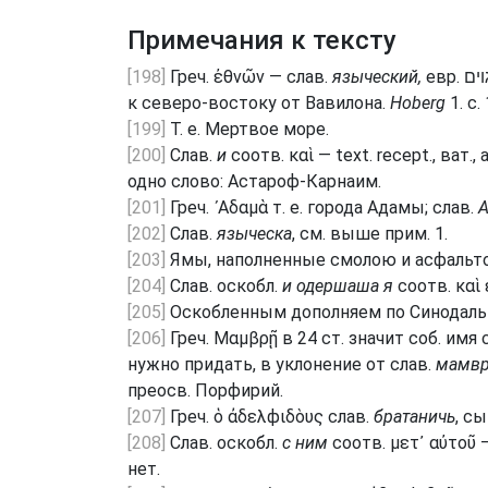
Примечания к тексту
[198]
Греч. ἐθνῶν — слав.
языческий,
евр. גוים придают значение собственного имени: Гоимский,
к северо-востоку от Вавилона.
Hoberg
1. с. 
[199]
Т. е. Мертвое море.
[200]
Слав.
и
соотв. καὶ — text. recept., ват., 
одно слово: Астароф-Карнаим.
[201]
Греч.
᾿
Αδαμὰ т. е. города Адамы; слав.
А
[202]
Слав.
языческа
, см. выше прим. 1.
[203]
Ямы, наполненные смолою и асфальт
[204]
Слав. оскобл.
и одершаша я
соотв. καὶ
[205]
Оскобленным дополняем по Синодаль
[206]
Греч. Μαμβρῇ в 24 ст. значит соб. имя
нужно придать, в уклонение от слав.
мамвр
преосв. Порфирий.
[207]
Греч. ὁ ἀδελϕιδὸυς слав.
братаничь
, с
[208]
Слав. оскобл.
с ним
соотв. μετ᾿ αὐτοῦ — 
нет.