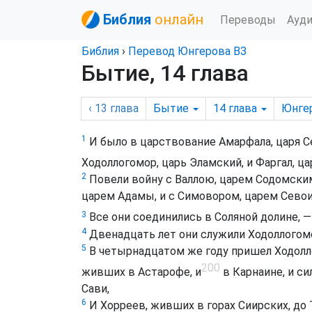
Библия
онлайн
Переводы
Ауд
Библия
›
Перевод Юнгерова ВЗ
Бытие, 14 глава
‹ 13
глава
Бытие
14
глава
Юнге
1
И было в царствование Амарфала, царя Се
Ходоллогомор, царь Эламский, и Фаргал, ца
2
Повели войну с Валлою, царем Содомским,
царем Адамы, и с Симовором, царем Севоим
3
Все они соединились в Соляной долине, —
4
Двенадцать лет они служили Ходоллогомор
5
В четырнадцатом же году пришел Ходолло
200
живших в Астарофе, и
в Карнаине, и си
Сави,
6
И Хорреев, живших в горах Сиирских, до 