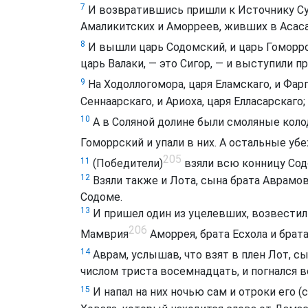
7
И возвратившись пришли к Источнику Суда
Амаликитских и Аморреев, живших в Асас
8
И вышли царь Содомский, и царь Гоморрс
царь Валаки, — это Сигор, — и выступили п
9
На Ходоллогомора, царя Еламскаго, и Фарг
Сеннаарскаго, и Ариоха, царя Елласарскаго;
10
А в Соляной долине были смоляные кол
Гоморрский и упали в них. А остальные убе
205
11
(Победители)
взяли всю конницу Сод
12
Взяли также и Лота, сына брата Аврамова
Содоме.
13
И пришел один из уцелевших, возвестил
206
Мамврия
Аморрея, брата Есхола и брат
14
Аврам, услышав, что взят в плен Лот, с
числом триста восемнадцать, и погнался в
15
И напал на них ночью сам и отроки его (с