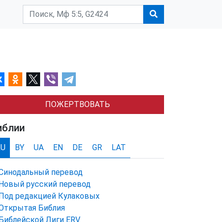
ПОЖЕРТВОВАТЬ
иблии
RU
BY
UA
EN
DE
GR
LAT
Синодальный перевод
Новый русский перевод
Под редакцией Кулаковых
Открытая Библия
Библейской Лиги ERV