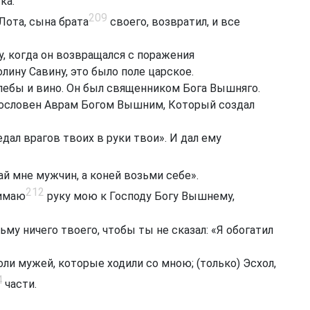
ка.
209
ота, сына брата
своего, возвратил, и все
, когда он возвращался с поражения
лину Савину, это было поле царское.
лебы и вино. Он был священником Бога Вышняго.
лагословен Аврам Богом Вышним, Который создал
ал врагов твоих в руки твои». И дал ему
й мне мужчин, а коней возьми себе».
212
нимаю
руку мою к Господу Богу Вышнему,
му ничего твоего, чтобы ты не сказал: «Я обогатил
оли мужей, которые ходили со мною; (только) Эсхол,
4
части.