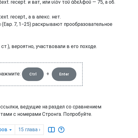
xt. recept. и ват, или υἱὸν τοῦ ἀδελϕοῦ — 75, а об.
ext. recept., а в алекс. нет.
л (Евр. 7, 1−25) раскрывают прообразовательное
ст.), вероятно, участвовали в его походе.
 нажмите:
+
Ctrl
Enter
 ссылки, ведущие на раздел со сравнением
тами с номерами Стронга. Попробуйте.
ров
15
глава
›