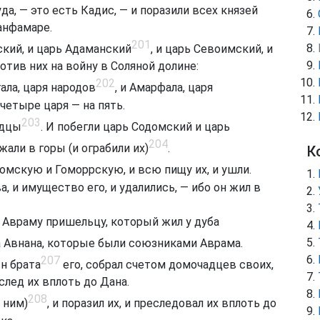
, — это есть Кадис, — и поразили всех князей
анфамаре.
201
кий, и царь Адаманский
, и царь Севоимский, и
ротив них на войну в Соляной долине:
202
ала, царя народов
, и Амарфала, царя
 четыре царя — на пять.
203
одцы
. И побегли царь Содомский и царь
204
жали в горы (и ограбили их)
.
К
омскую и Гоморрскую, и всю пищу их, и ушли.
, и имущество его, и удалились, — ибо он жил в
 Авраму пришельцу, который жил у дуба
а Авнана, которые были союзниками Аврама.
207
ын брата
его, собрал счетом домочадцев своих,
след их вплоть до Дана.
208
 ним)
, и поразил их, и преследовал их вплоть до