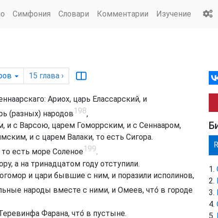
ио
Симфония
Словари
Комментарии
Изучение
ров
15
глава
›
ннаарскаго: Ариох, царь Елассарский, и
198
рь (разных) народов
,
Б
 и с Варсою, царем Гоморрским, и с Сеннааром,
ским, и с царем Валаки, то есть Сигора.
199
 то есть море Соленое
.
у, а на тринадцатом году отступили.
гомор и цари бывшие с ним, и поразили исполинов,
льные народы вместе с ними, и Омеев, что́ в городе
Теревинфа Фарана, что́ в пустыне.