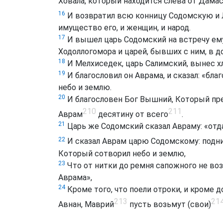
Ховала, который находится слева от Дамас
16
И возвратил всю конницу Содомскую и Л
имущество его, и женщин, и народ.
17
И вышел царь Содомский на встречу ему
Ходоллогомора и царей, бывших с ним, в до
18
И Мелхиседек, царь Салимский, вынес х
19
И благословил он Аврама, и сказал: «б
небо и землю.
20
И благословен Бог Вышний, Который пред
210
211
Аврам
десятину от всего
.
21
Царь же Содомский сказал Авраму: «отда
22
И сказал Аврам царю Содомскому: под
Который сотворил небо и землю,
23
Что от нитки до ремня сапожного не возь
Аврама»,
24
Кроме того, что поели отроки, и кроме д
213
21
Авнан, Маврий
пусть возьмут (свои)