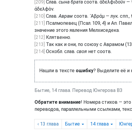
[209]
Слав.
сына брата
соотв. ἀδελϕιδοῦν — te
ἀδελϕὸν.
[210]
Слав.
Аврам
соотв.
᾽
Αβράμ — лук. спп., t
[211]
Псалмопевец (Псал. 109, 4) и Ап. Паве
значение этого явления Мелхиседека.
[212]
Клятвенно.
[213]
Так как и они, по союзу с Аврамом (13 
[214]
Оскобл. слав.
своя
нет соотв.
Нашли в тексте
ошибку
? Выделите её и
Бытие, 14 глава. Перевод Юнгерова ВЗ
Обратите внимание
! Номера стихов — это
переводов, параллельными ссылками, текс
‹ 13
глава
Бытие
14
глава
Юнге