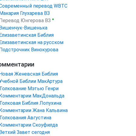
Cовременный перевод WBTC
Макария Глухарева ВЗ
●
Перевод Юнгерова ВЗ
Вишенчук-Вишенька
Елизаветинская Библия
Елизаветинская на русском
Подстрочник Винокурова
омментарии
Новая Женевская Библия
Учебной Библии МакАртура
Толкование Мэтью Генри
Комментарии МакДональда
Толковая Библия Лопухина
Комментарии Жана Кальвина
Толкования Августина
Комментарии Скоуфилда
Ветхий Завет сегодня