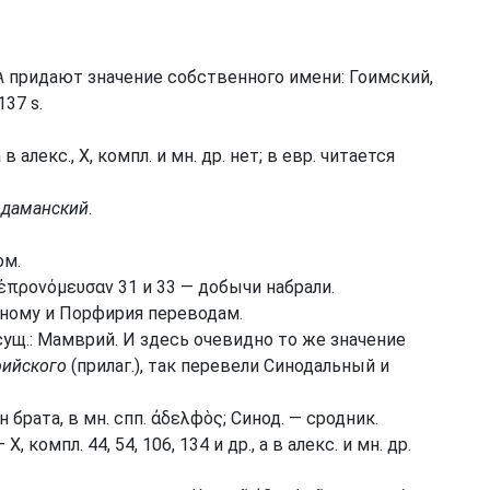
137 s.
а в алекс., X, компл. и мн. др. нет; в евр. читается
даманский
.
ом.
 ἐπρονόμευσαν 31 и 33 — добычи набрали.
ному и Порфирия переводам.
 сущ.: Мамврий. И здесь очевидно то же значение
ийского
(прилаг.), так перевели Синодальный и
ын брата, в мн. спп. ἀδελϕὸς; Синод. — сродник.
X, компл. 44, 54, 106, 134 и др., а в алекс. и мн. др.