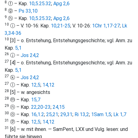
8
ⓕ – Kap.
10,5
.
25
.
32
;
Apg 2,6
8
ⓖ –
Ps 33,10
9
ⓗ – Kap.
10,5
.
25
.
32
;
Apg 2,6
10
ⓘ – V. 10-16: Kap.
10,21-25
; V. 10-26:
1Chr 1,17-27
;
Lk
3,34-36
10
[3] – o. Entstehung, Entstehungsgeschichte; vgl. Anm. zu
Kap.
5,1
26
ⓙ –
Jos 24,2
27
[4] – o. Entstehung, Entstehungsgeschichte; vgl. Anm. zu
Kap.
5,1
27
ⓚ –
Jos 24,2
27
ⓛ – Kap.
12,5
;
14,12
28
[5] – w. angesichts
28
ⓜ – Kap.
15,7
29
ⓝ – Kap.
22,20-23
;
24,15
30
ⓞ – Kap.
16,1
.
2
;
25,21
;
29,31
;
Ri 13,2
;
1Sam 1,5
;
Lk 1,7
31
ⓟ – Kap.
12,5
;
14,12
31
[6] – w. mit ihnen. — SamPent, LXX und Vulg. lesen: und
führte sie hinweg