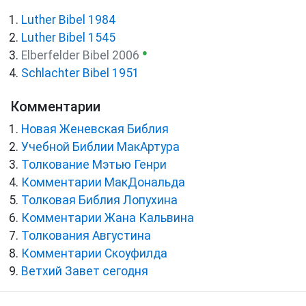
Luther Bibel 1984
Luther Bibel 1545
●
Elberfelder Bibel 2006
Schlachter Bibel 1951
Комментарии
Новая Женевская Библия
Учебной Библии МакАртура
Толкование Мэтью Генри
Комментарии МакДональда
Толковая Библия Лопухина
Комментарии Жана Кальвина
Толкования Августина
Комментарии Скоуфилда
Ветхий Завет сегодня