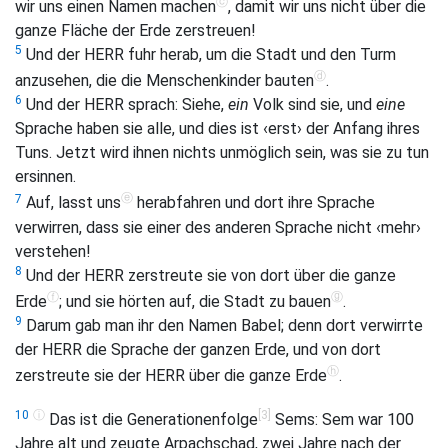
ⓒ
wir uns einen Namen machen
, damit wir uns nicht über die
ganze Fläche der Erde zerstreuen!
5
Und der HERR fuhr herab, um die Stadt und den Turm
ⓓ
anzusehen, die die Menschenkinder bauten
.
6
Und der HERR sprach: Siehe,
ein
Volk sind sie, und
eine
Sprache haben sie alle, und dies ist ‹erst› der Anfang ihres
Tuns. Jetzt wird ihnen nichts unmöglich sein, was sie zu tun
ersinnen.
ⓔ
7
Auf, lasst uns
herabfahren und dort ihre Sprache
verwirren, dass sie einer des anderen Sprache nicht ‹mehr›
verstehen!
8
Und der HERR zerstreute sie von dort über die ganze
ⓕ
ⓖ
Erde
; und sie hörten auf, die Stadt zu bauen
.
9
Darum gab man ihr den Namen Babel; denn dort verwirrte
der HERR die Sprache der ganzen Erde, und von dort
ⓗ
zerstreute sie der HERR über die ganze Erde
.
ⓘ
[3]
10
Das ist die Generationenfolge
Sems: Sem war 100
Jahre alt und zeugte Arpachschad, zwei Jahre nach der