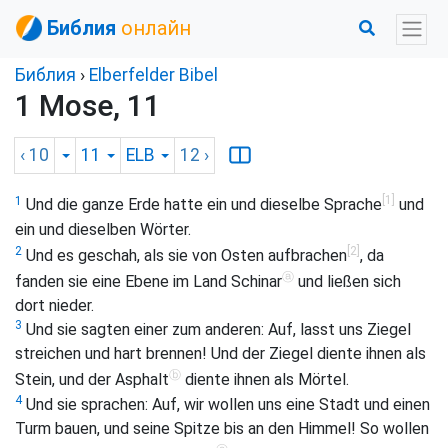
Библия
онлайн
Библия
›
Elberfelder Bibel
1 Mose, 11
‹ 10
11
ELB
12
›
[1]
1
Und die ganze Erde hatte ein und dieselbe Sprache
und
ein und dieselben Wörter.
[2]
2
Und es geschah, als sie von Osten aufbrachen
, da
ⓐ
fanden sie eine Ebene im Land Schinar
und ließen sich
dort nieder.
3
Und sie sagten einer zum anderen: Auf, lasst uns Ziegel
streichen und hart brennen! Und der Ziegel diente ihnen als
ⓑ
Stein, und der Asphalt
diente ihnen als Mörtel.
4
Und sie sprachen: Auf, wir wollen uns eine Stadt und einen
Turm bauen, und seine Spitze bis an den Himmel! So wollen