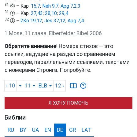
31
ⓠ – Kap.
15,7
;
Neh 9,7
;
Apg 7,2
.
3
31
ⓡ – Kap.
27,43
;
28,10
;
29,4
32
ⓢ –
2Kö 19,12
;
Jes 37,12
;
Apg 7,4
1 Mose, 11 глава. Elberfelder Bibel 2006
Обратите внимание
! Номера стихов — это
ссылки, ведущие на раздел со сравнением
переводов, параллельными ссылками, текстами
с номерами Стронга. Попробуйте.
‹ 10
11
ELB
12
›
Я ХОЧУ ПОМОЧЬ
Библии
RU
BY
UA
EN
DE
GR
LAT