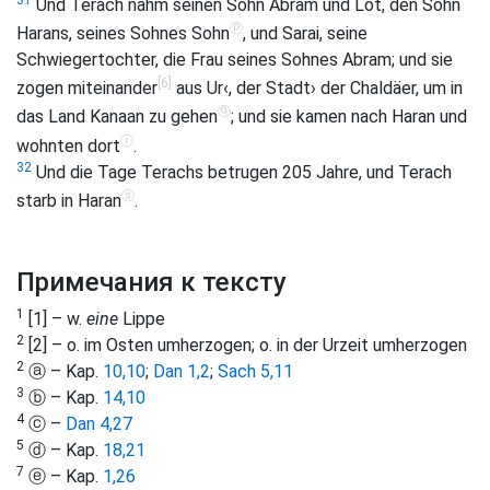
Und Terach nahm seinen Sohn Abram und Lot, den Sohn
ⓟ
Harans, seines Sohnes Sohn
, und Sarai, seine
Schwiegertochter, die Frau seines Sohnes Abram; und sie
[6]
zogen miteinander
aus Ur‹, der Stadt› der Chaldäer, um in
ⓠ
das Land Kanaan zu gehen
; und sie kamen nach Haran und
ⓡ
wohnten dort
.
32
Und die Tage Terachs betrugen 205 Jahre, und Terach
ⓢ
starb in Haran
.
Примечания к тексту
1
[1] – w.
eine
Lippe
2
[2] – o. im Osten umherzogen; o. in der Urzeit umherzogen
2
ⓐ – Kap.
10,10
;
Dan 1,2
;
Sach 5,11
3
ⓑ – Kap.
14,10
4
ⓒ –
Dan 4,27
5
ⓓ – Kap.
18,21
7
ⓔ – Kap.
1,26