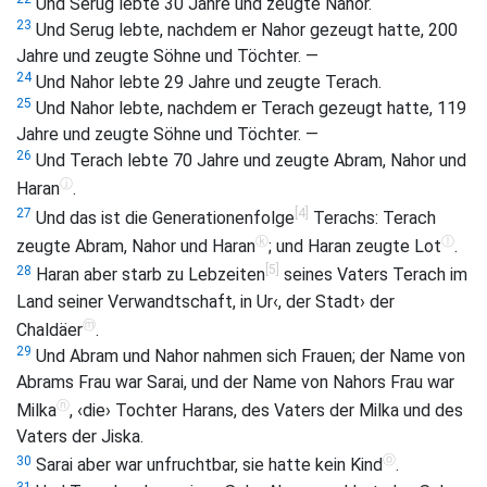
Und Serug lebte 30 Jahre und zeugte Nahor.
23
Und Serug lebte, nachdem er Nahor gezeugt hatte, 200
Jahre und zeugte Söhne und Töchter. —
24
Und Nahor lebte 29 Jahre und zeugte Terach.
25
Und Nahor lebte, nachdem er Terach gezeugt hatte, 119
Jahre und zeugte Söhne und Töchter. —
26
Und Terach lebte 70 Jahre und zeugte Abram, Nahor und
ⓙ
Haran
.
[4]
27
Und das ist die Generationenfolge
Terachs: Terach
ⓚ
ⓛ
zeugte Abram, Nahor und Haran
; und Haran zeugte Lot
.
[5]
28
Haran aber starb zu Lebzeiten
seines Vaters Terach im
Land seiner Verwandtschaft, in Ur‹, der Stadt› der
ⓜ
Chaldäer
.
29
Und Abram und Nahor nahmen sich Frauen; der Name von
Abrams Frau war Sarai, und der Name von Nahors Frau war
ⓝ
Milka
, ‹die› Tochter Harans, des Vaters der Milka und des
Vaters der Jiska.
ⓞ
30
Sarai aber war unfruchtbar, sie hatte kein Kind
.
31