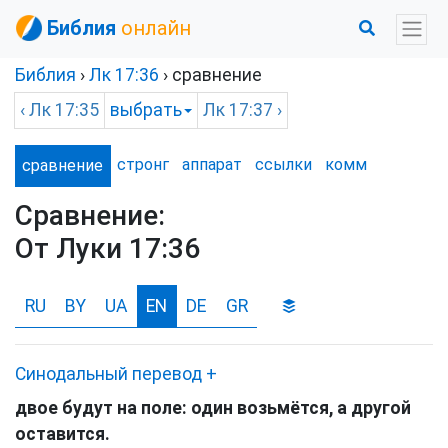
Библия
онлайн
Библия
›
Лк
17:36
› сравнение
‹
Лк
17:35
выбрать
Лк
17:37 ›
стронг
аппарат
ссылки
комм
сравнение
Сравнение:
От Луки 17:36
RU
BY
UA
EN
DE
GR
Синодальный перевод
+
двое будут на поле: один возьмётся, а другой
оставится.