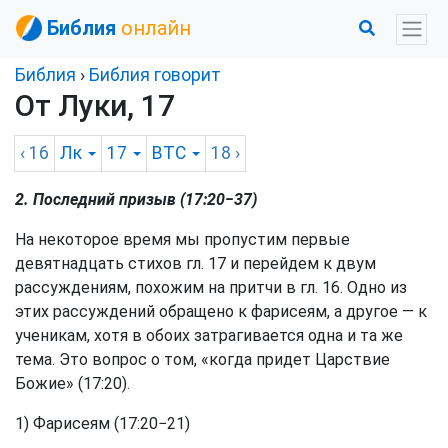
Библия
онлайн
Библия
›
Библия говорит
От Луки, 17
‹ 16
Лк
17
BTC
18
›
2. Последний призыв (17:20−37)
На некоторое время мы пропустим первые
девятнадцать стихов гл. 17 и перейдем к двум
рассуждениям, похожим на притчи в гл. 16. Одно из
этих рассуждений обращено к фарисеям, а другое — к
ученикам, хотя в обоих затрагивается одна и та же
тема. Это вопрос о том, «когда придет Царствие
Божие» (17:20).
1) Фарисеям (17:20−21)