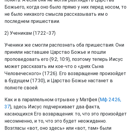
Божьего, когда оно было прямо у них перед носом, то
не было никакого смысла рассказывать им о
последнем пришествии.
2) Ученикам (17:22−37)
Ученики же смогли распознать оба пришествия. Они
приняли наставшее Царство Божье и пошли
проповедовать его (9:2; 10:9), поэтому теперь Иисус
может рассказать им кое-что о «днях Сына
Человеческого» (17:26). Его возвращение произойдет
в будущем (17:30), и Царство Божье настанет в
полноте своей.
Как и в параллельном отрывке у Матфея (
Мф 24:26,
37
), здесь Иисус подчеркивает два факта,
касающихся Его возвращения: то, что это произойдет
несомненно, и то, что это будет неожиданно.
Возгласы «вот, оно здесь» или «вот, там» были