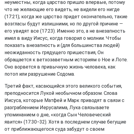
неуместны, когда царство пришло впервые, потому
что не желающие его видеть, не видели его нигде
(17:21); когда же царство придет окончательно, такие
возгласы будут излишними, но по другой причине —
его увидят все (17:23). Именно это, а не внезапность
имел в виду Иисус, когда говорил о молнии. Чтобы
показать внезапность и (для большинства людей)
неожиданность грядущего пришествия, Он
обращается к ветхозаветным историям о Ное и Лоте.
Оно ворвется в привычную жизнь человека, как
потоп или разрушение Содома.
Третий факт, касающийся этого великого события,
преподносится Лукой необычном образом. Слова
Иисуса, которые Матфей и Марк приводят в связи с
разграблением Иерусалима, Лука связываете
упоминанием о дне, «когда Сын Человеческий
явится» (17:30−32). Хотя в последнем случае бегущие
от приближающегося суда забудут о своем