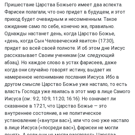
Пришествие Царства Божьего имеет два аспекта.
Фарисеи полагали, что оно придет в будущем, и этот
приход будет очевидным и несомненным. Такое
ожидание само по себе, конечно же, правильно.
Однажды настанет день, когда Царство Божье,
«день, когда Сын Человеческий явится» (17:30),
придет во всей своей полноте. И об этом дне Иисус
рассказывает Своим ученикам (
см
. следующий
абзац). Но каждое слово в устах фарисеев, даже
когда они случайно говорят истину, выдает их
намеренное непонимание послания Иисуса. Ибо в
другом смысле Царство Божье уже настало, то есть
власть Господа уже явилась в этот мир в лице Самого
Иисуса (
см
.: 9:2; 10:9; 11:20; 16:16). Но означает ли
сказанное в 17:21, что Царство Божье — это
внутреннее состояние, а не политическое
установление («внутри вас»), или что оно уже настало
в лице Иисуса («посреди вас»), фарисеи не могли
понять. А если они не могли разглядеть Царства