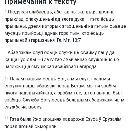
Примечания к тексту
1
Людзкая слабасьць, абставіны жыцьця, дрэнны
прыклад, спакушэньні ад злога духа — гэта ёсьць
прычыны, дзеля каторых згаршэньні на гэтым сьвеце
мусяць прыйсьці, аднак гора тым, хто ёсьць
прычынай згаршэньня. Гл. Мт. 18:7.
9
Абавязкам слугі ёсьць служыць свайму пану да
канца і ўсюды — і за гэтае звычайнае служэньне не
належыцца яму ніякая асаблівая нагарода.
10
Панам нашым ёсьць Бог, а мы слугі, і калі мы
споўнім нашы абавязкі перад Богам, мы ня зробім
нічога надзвычайнага, а зробім тое, што павінны былі
зрабіць. Служба Богу ёсьць большым абавязкам, чым
служба чалавеку.
11
Гэта была ўжо апошняя падарожа Езуса ў Ерузалім
перад ягонай сьмерцяй.