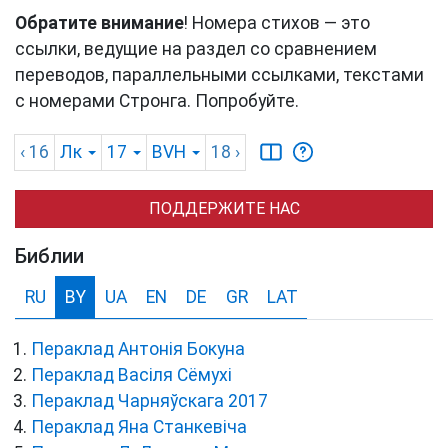
Обратите внимание
! Номера стихов — это
ссылки, ведущие на раздел со сравнением
переводов, параллельными ссылками, текстами
с номерами Стронга. Попробуйте.
‹ 16
Лк
17
BVH
18
›
ПОДДЕРЖИТЕ НАС
Библии
RU
BY
UA
EN
DE
GR
LAT
Пераклад Антонія Бокуна
Пераклад Васіля Сёмухі
Пераклад Чарняўскага 2017
Пераклад Яна Станкевіча