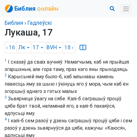
Библия
онлайн
Библия
›
Гадлеўскі
Лукаша, 17
‹ 16
Лк
17
BVH
18
›
1
І сказаў да сваіх вучняў: Немагчыма, каб ня прыйшлі
згаршэньні, але гора таму, праз каго яны прыходзяць.
2
Карысьней яму было-б, каб млынавы камень
павесіць яму за шыю і ўкінуць яго ў мора, чым каб ён
згоршыў аднаго з гэтых малых
3
Зьвярнеце ўвагу на сябе. Калі-б саграшыў проціў
цябе брат твой, напамінай яго; а калі-б пакаяўся,
адпусьці яму.
4
І калі-б сем разоў у дзень саграшыў проціў цябе і сем
разоў у дзень зьвярнуўся да цябе, кажучы: «Каюся»,
адпусьці яму.