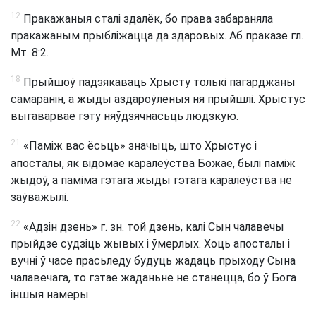
12
Пракажаныя сталі здалёк, бо права забараняла
пракажаным прыбліжацца да здаровых. Аб праказе гл.
Мт. 8:2.
18
Прыйшоў падзякаваць Хрысту толькі пагарджаны
самаранін, а жыды аздароўленыя ня прыйшлі. Хрыстус
выгаварвае гэту няўдзячнасьць людзкую.
21
«Паміж вас ёсьць» значыць, што Хрыстус і
апосталы, як відомае каралеўства Божае, былі паміж
жыдоў, а паміма гэтага жыды гэтага каралеўства не
заўважылі.
22
«Адзін дзень» г. зн. той дзень, калі Сын чалавечы
прыйдзе судзіць жывых і ўмерлых. Хоць апосталы і
вучні ў часе прасьледу будуць жадаць прыходу Сына
чалавечага, то гэтае жаданьне не станецца, бо ў Бога
іншыя намеры.