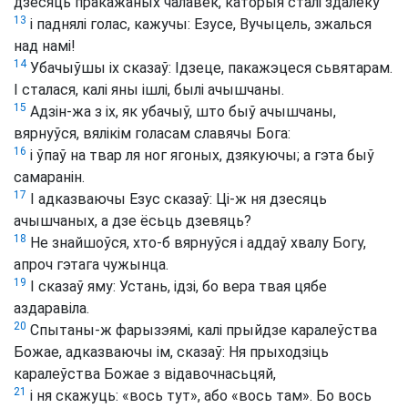
дзесяць пракажаных чалавек, каторыя сталі здалёку
13
і паднялі голас, кажучы: Езусе, Вучыцель, зжалься
над намі!
14
Убачыўшы іх сказаў: Ідзеце, пакажэцеся сьвятарам.
І сталася, калі яны ішлі, былі ачышчаны.
15
Адзін-жа з іх, як убачыў, што быў ачышчаны,
вярнуўся, вялікім голасам славячы Бога:
16
і ўпаў на твар ля ног ягоных, дзякуючы; а гэта быў
самаранін.
17
І адказваючы Езус сказаў: Ці-ж ня дзесяць
ачышчаных, а дзе ёсьць дзевяць?
18
Не знайшоўся, хто-б вярнуўся і аддаў хвалу Богу,
апроч гэтага чужынца.
19
І сказаў яму: Устань, ідзі, бо вера твая цябе
аздаравіла.
20
Спытаны-ж фарызэямі, калі прыйдзе каралеўства
Божае, адказваючы ім, сказаў: Ня прыходзіць
каралеўства Божае з відавочнасьцяй,
21
і ня скажуць: «вось тут», або «вось там». Бо вось