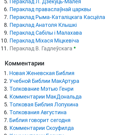
Пераклад Л. Дзекуць-Малея
Пераклад праваслаўнай царквы
Пераклад Рыма-Каталіцкага Касцёла
Пераклад Анатоля Клышкi
Пераклад Сабілы і Малахава
Пераклад Міхася Міцкевіча
●
Пераклад В. Гадлеўскага
Комментарии
Новая Женевская Библия
Учебной Библии МакАртура
Толкование Мэтью Генри
Комментарии МакДональда
Толковая Библия Лопухина
Толкования Августина
Библия говорит сегодня
Комментарии Скоуфилда