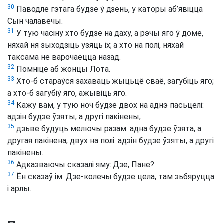
30
Паводле гэтага будзе ў дзень, у каторы аб’явіцца
Сын чалавечы.
31
У тую часіну хто будзе на даху, а рэчы яго ў доме,
няхай ня зыходзіць узяць іх; а хто на полі, няхай
таксама не варочаецца назад.
32
Помніце аб жонцы Лота.
33
Хто-б стараўся захаваць жыцьцё сваё, загубіць яго;
а хто-б загубіў яго, ажывіць яго.
34
Кажу вам, у тую ноч будзе двох на аднэ пасьцелі:
адзін будзе ўзяты, а другі пакінены;
35
дзьве будуць мелючы разам: адна будзе ўзята, а
другая пакінена; двух на полі: адзін будзе ўзяты, а другі
пакінены.
36
Адказваючы сказалі яму: Дзе, Пане?
37
Ён сказаў ім: Дзе-колечы будзе цела, там зьбяруцца
і арлы.