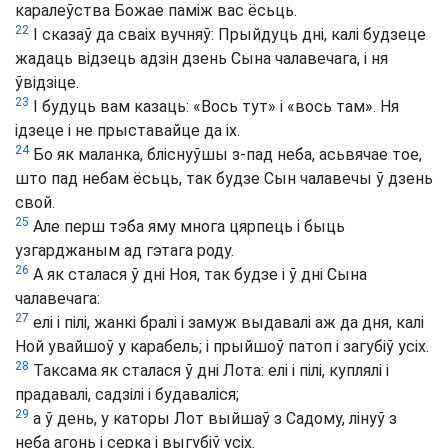
каралеўства Божае паміж вас ёсьць.
22
І сказаў да сваіх вучняў: Прыйдуць дні, калі будзеце
жадаць відзець адзін дзень Сына чалавечага, і ня
ўвідзіце.
23
І будуць вам казаць: «Вось тут» і «вось там». Ня
ідзеце і не прыставайце да іх.
24
Бо як маланка, бліснуўшы з-пад неба, асьвячае тое,
што пад небам ёсьць, так будзе Сын чалавечы ў дзень
свой.
25
Але перш тэба яму многа цярпець і быць
узгарджаным ад гэтага роду.
26
А як сталася ў дні Ноя, так будзе і ў дні Сына
чалавечага:
27
елі і пілі, жанкі бралі і замуж выдавалі аж да дня, калі
Ной увайшоў у карабель; і прыйшоў патоп і загубіў усіх.
28
Таксама як сталася ў дні Лота: елі і пілі, куплялі і
прадавалі, садзілі і будаваліся;
29
а ў день, у каторы Лот выйшаў з Садому, лінуў з
неба агонь і серка і выгубіў усіх.