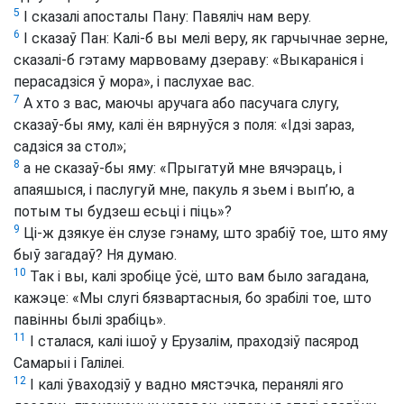
5
І сказалі апосталы Пану: Павяліч нам веру.
6
І сказаў Пан: Калі-б вы мелі веру, як гарчычнае зерне,
сказалі-б гэтаму марвоваму дзераву: «Выкараніся і
перасадзіся ў мора», і паслухае вас.
7
А хто з вас, маючы аручага або пасучага слугу,
сказаў-бы яму, калі ён вярнуўся з поля: «Ідзі зараз,
садзіся за стол»;
8
а не сказаў-бы яму: «Прыгатуй мне вячэраць, і
апаяшыся, і паслугуй мне, пакуль я зьем і вып’ю, а
потым ты будзеш есьці і піць»?
9
Ці-ж дзякуе ён слузе гэнаму, што зрабіў тое, што яму
быў загадаў? Ня думаю.
10
Так і вы, калі зробіце ўсё, што вам было загадана,
кажэце: «Мы слугі бязвартасныя, бо зрабілі тое, што
павінны былі зрабіць».
11
І сталася, калі ішоў у Ерузалім, праходзіў пасярод
Самарыі і Галілеі.
12
І калі ўваходзіў у вадно мястэчка, перанялі яго