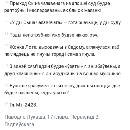
24
Прыход Сына чалавечага на апошні суд будзе
раптоўны і неспадзяваны, як блыск маланкі.
26
«У дні Сына чалавечага» — гэта значыць, у дні суду.
31
Тады непатрэбная ўжо будзе ніякая рэч.
32
Жонка Лота, выходзячы з Садому, аглянулася, каб
паглядзець на гінучы горад і сама згінула.
34
З аднэй сям'і адзін будзе «ўзяты» г. зн. збаўлены, а
другі «пакінены» г. зн. асуджаны на вечнае мучэньне.
36
Вучні не зразумелі гэтых слоў, дык пытаюцца: дзе
будзе пакінены, куды ўзяты?
37
Гл. Мт. 24:28.
Паводле Лукаша, 17 глава. Пераклад В.
Гадлеўскага