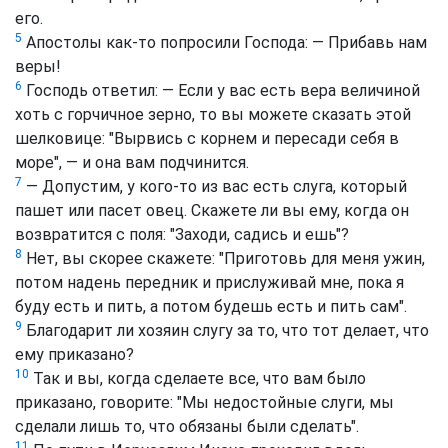
его.
5
Aпостолы как-то попросили Господа: — Прибавь нам
веры!
6
Господь ответил: — Если у вас есть вера величиной
хоть с горчичное зерно, то вы можете сказать этой
шелковице: "Вырвись с корнем и пересади себя в
море", — и она вам подчинится.
7
— Допустим, у кого-то из вас есть слуга, который
пашет или пасет овец. Скажете ли вы ему, когда он
возвратится с поля: "Заходи, садись и ешь"?
8
Нет, вы скорее скажете: "Приготовь для меня ужин,
потом надень передник и прислуживай мне, пока я
буду есть и пить, а потом будешь есть и пить сам".
9
Благодарит ли хозяин слугу за то, что тот делает, что
ему приказано?
10
Так и вы, когда сделаете все, что вам было
приказано, говорите: "Мы недостойные слуги, мы
сделали лишь то, что обязаны были сделать".
11