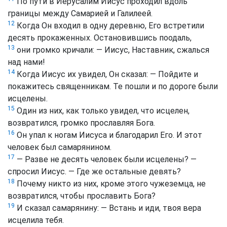
По пути в Иерусалим Иисус проходил вдоль
границы между Самарией и Галилеей.
12
Когда Он входил в одну деревню, Его встретили
десять прокаженных. Остановившись поодаль,
13
они громко кричали: — Иисус, Наставник, сжалься
над нами!
14
Когда Иисус их увидел, Он сказал: — Пойдите и
покажитесь священникам. Те пошли и по дороге были
исцелены.
15
Один из них, как только увидел, что исцелен,
возвратился, громко прославляя Бога.
16
Он упал к ногам Иисуса и благодарил Его. И этот
человек был самарянином.
17
— Разве не десять человек были исцелены? —
спросил Иисус. — Где же остальные девять?
18
Почему никто из них, кроме этого чужеземца, не
возвратился, чтобы прославить Бога?
19
И сказал самарянину: — Встань и иди, твоя вера
исцелила тебя.