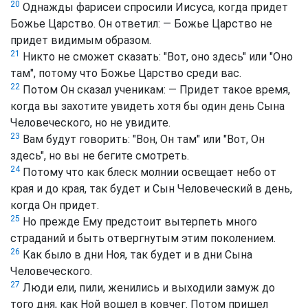
20
Однажды фарисеи спросили Иисуса, когда придет
Божье Царство. Он ответил: — Божье Царство не
придет видимым образом.
21
Никто не сможет сказать: "Вот, оно здесь" или "Оно
там", потому что Божье Царство среди вас.
22
Потом Он сказал ученикам: — Придет такое время,
когда вы захотите увидеть хотя бы один день Сына
Человеческого, но не увидите.
23
Вам будут говорить: "Вон, Он там" или "Вот, Он
здесь", но вы не бегите смотреть.
24
Потому что как блеск молнии освещает небо от
края и до края, так будет и Сын Человеческий в день,
когда Он придет.
25
Но прежде Ему предстоит вытерпеть много
страданий и быть отвергнутым этим поколением.
26
Как было в дни Ноя, так будет и в дни Сына
Человеческого.
27
Люди ели, пили, женились и выходили замуж до
того дня, как Ной вошел в ковчег. Потом пришел