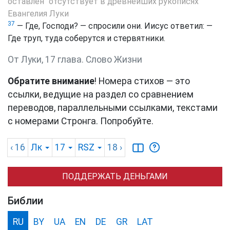
оставлен" отсутствует в древнейших рукописях
Евангелия Луки
37
— Где, Господи? — спросили они. Иисус ответил: —
Где труп, туда соберутся и стервятники.
От Луки, 17 глава. Слово Жизни
Обратите внимание
! Номера стихов — это
ссылки, ведущие на раздел со сравнением
переводов, параллельными ссылками, текстами
с номерами Стронга. Попробуйте.
‹ 16
Лк
17
RSZ
18
›
ПОДДЕРЖАТЬ ДЕНЬГАМИ
Библии
RU
BY
UA
EN
DE
GR
LAT