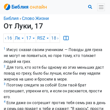
Библия
онлайн
Библия
›
Слово Жизни
От Луки, 17
‹ 16
Лк
17
RSZ
18
›
1
Иисус сказал своим ученикам: — Поводы для греха
не могут не появиться, но горе тому, кто толкает
людей на грех.
2
Для того, кто хотя бы одному из этих меньших даст
повод ко греху, было бы лучше, если бы ему надели
жернов на шею и бросили в море.
3
Поэтому следите за собой! Если твой брат
согрешает, упрекни его, и если он раскается, прости
его.
4
Если даже он согрешит против тебя семь раз в день
и семь раз придет к тебе и скажет: "Я каюсь", прости