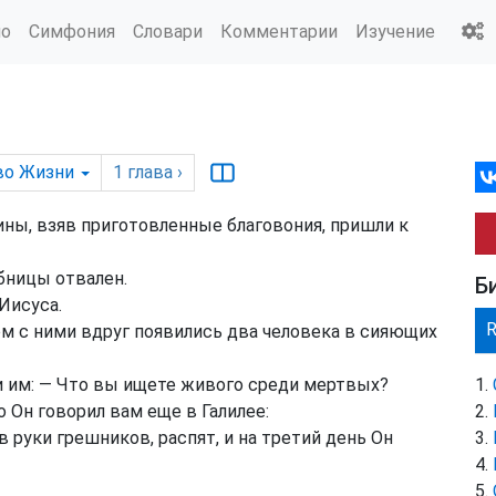
ио
Симфония
Словари
Комментарии
Изучение
во Жизни
1
глава
›
ны, взяв приготовленные благовония, пришли к
бницы отвален.
Б
Иисуса.
ом с ними вдруг появились два человека в сияющих
ли им: — Что вы ищете живого среди мертвых?
о Он говорил вам еще в Галилее:
руки грешников, распят, и на третий день Он