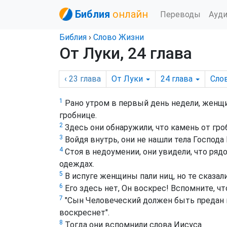
Библия
онлайн
Переводы
Ауд
Библия
›
Слово Жизни
От Луки, 24 глава
‹ 23
глава
От Луки
24
глава
Сло
1
Рано утром в первый день недели, женщи
гробнице.
2
Здесь они обнаружили, что камень от гро
3
Войдя внутрь, они не нашли тела Господа 
4
Стоя в недоумении, они увидели, что ряд
одеждах.
5
В испуге женщины пали ниц, но те сказа
6
Его здесь нет, Он воскрес! Вспомните, чт
7
"Сын Человеческий должен быть предан в 
воскреснет".
8
Тогда они вспомнили слова Иисуса