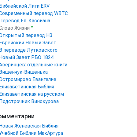
Библейской Лиги ERV
Cовременный перевод WBTC
Перевод Еп. Кассиана
●
Слово Жизни
Открытый перевод НЗ
Еврейский Новый Завет
В переводе Лутковского
Новый Завет РБО 1824
Аверинцев: отдельные книги
Вишенчук-Вишенька
Остромирово Евангелие
Елизаветинская Библия
Елизаветинская на русском
Подстрочник Винокурова
омментарии
Новая Женевская Библия
Учебной Библии МакАртура