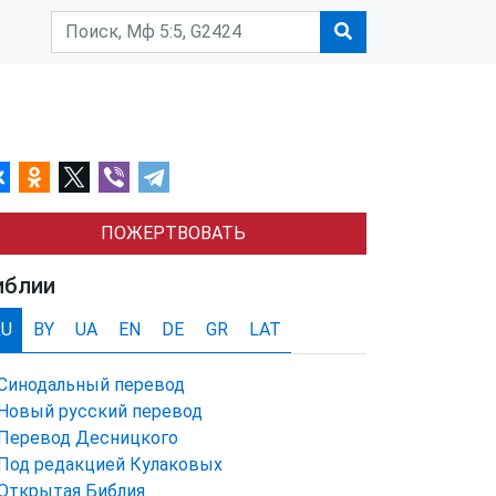
ПОЖЕРТВОВАТЬ
иблии
RU
BY
UA
EN
DE
GR
LAT
Синодальный перевод
Новый русский перевод
Перевод Десницкого
Под редакцией Кулаковых
Открытая Библия