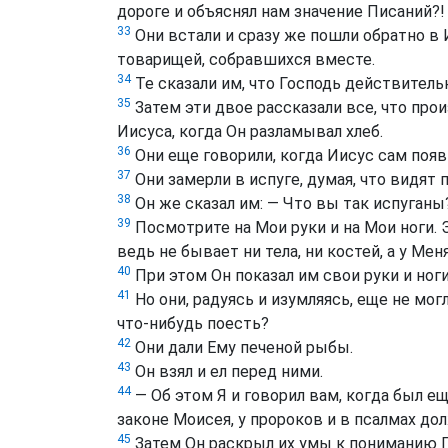
дороге и объяснял нам значение Писаний?!
33
Они встали и сразу же пошли обратно в 
товарищей, собравшихся вместе.
34
Те сказали им, что Господь действитель
35
Затем эти двое рассказали все, что произ
Иисуса, когда Он разламывал хлеб.
36
Они еще говорили, когда Иисус сам появи
37
Они замерли в испуге, думая, что видят 
38
Он же сказал им: — Что вы так испуган
39
Посмотрите на Мои руки и на Мои ноги. 
ведь не бывает ни тела, ни костей, а у Меня
40
При этом Он показал им свои руки и ноги
41
Но они, радуясь и изумляясь, еще не мог
что-нибудь поесть?
42
Они дали Ему печеной рыбы.
43
Он взял и ел перед ними.
44
— Об этом Я и говорил вам, когда был ещ
законе Моисея, у пророков и в псалмах до
45
Затем Он раскрыл их умы к пониманию 