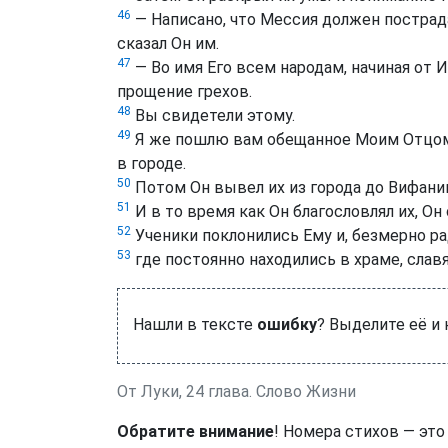
46
— Написано, что Мессия должен пострада
сказал Он им.
47
— Во имя Его всем народам, начиная от 
прощение грехов.
48
Вы свидетели этому.
49
Я же пошлю вам обещанное Моим Отцом, 
в городе.
50
Потом Он вывел их из города до Вифании 
51
И в то время как Он благословлял их, Он 
52
Ученики поклонились Ему и, безмерно ра
53
где постоянно находились в храме, славя
Нашли в тексте
ошибку
? Выделите её и
От Луки, 24 глава. Слово Жизни
Обратите внимание
! Номера стихов — это