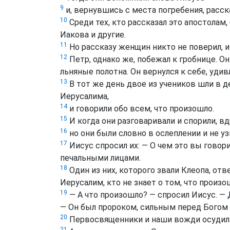
9
и, вернувшись с места погребения, расс
10
Среди тех, кто рассказал это апостолам
Иакова и другие.
11
Но рассказу женщин никто не поверил, и
12
Петр, однако же, побежал к гробнице. Он
льняные полотна. Он вернулся к себе, уди
13
В тот же день двое из учеников шли в 
Иерусалима,
14
и говорили обо всем, что произошло.
15
И когда они разговаривали и спорили, в
16
но они были словно в ослеплении и не уз
17
Иисус спросил их: — О чем это вы говор
печальными лицами.
18
Один из них, которого звали Клеопа, от
Иерусалим, кто не знает о том, что произо
19
— A что произошло? — спросил Иисус. — 
— Он был пророком, сильным перед Богом 
20
Первосвященники и наши вожди осудили 
21