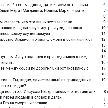
казали обо всем одиннадцати и всем остальным.
, были Мария Магдалина, Иоанна, Мария — мать
м казалось, что это лишь пустые слова.
 наклонился, заглянул внутрь и увидел только
вляясь всему случившемуся.
деревню Эммаус, что расположена в семи милях от
друг сам Иисус подошел и присоединился к ним,
нали Его.
ите между собой по дороге? Они остановились с
ветил: — Ты, видно, единственный из пришедших в
шло в эти дни?
К
Да все это, с Иисусом Назарянином, — ответили они.
и перед людьми в словах и делах.
Его на смерть и распяли.