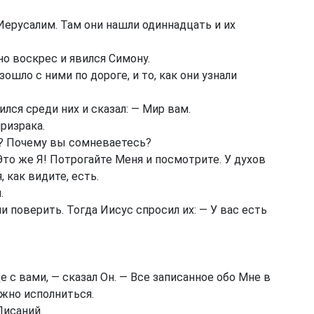
Иерусалим. Там они нашли одиннадцать и их
но воскрес и явился Симону.
ошло с ними по дороге, и то, как они узнали
лся среди них и сказал: — Мир вам.
призрака.
ы? Почему вы сомневаетесь?
Это же Я! Потрогайте Меня и посмотрите. У духов
, как видите, есть.
.
ли поверить. Тогда Иисус спросил их: — У вас есть
е с вами, — сказал Он. — Все записанное обо Мне в
лжно исполниться.
Писаний.