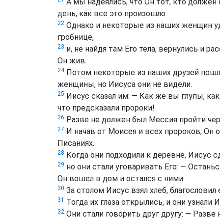
A мы надеялись, что Он тот, кто должен
день, как все это произошло.
22
Однако и некоторые из наших женщин уд
гробнице,
23
и, не найдя там Его тела, вернулись и ра
Он жив.
24
Потом некоторые из наших друзей пошли 
женщины, но Иисуса они не видели.
25
Иисус сказал им: — Как же вы глупы, ка
что предсказали пророки!
26
Разве не должен был Мессия пройти чере
27
И начав от Моисея и всех пророков, Он о
Писаниях.
28
Когда они подходили к деревне, Иисус сд
29
но они стали уговаривать Его: — Останьс
Он вошел в дом и остался с ними.
30
За столом Иисус взял хлеб, благословил е
31
Тогда их глаза открылись, и они узнали И
32
Они стали говорить друг другу: — Разве н