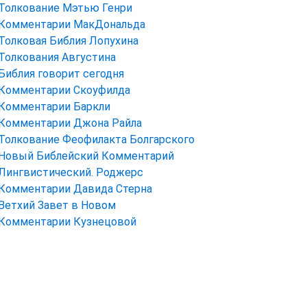
Толкование Мэтью Генри
Комментарии МакДональда
Толковая Библия Лопухина
Толкования Августина
Библия говорит сегодня
Комментарии Скоуфилда
Комментарии Баркли
Комментарии Джона Райла
Толкование Феофилакта Болгарского
Новый Библейский Комментарий
Лингвистический. Роджерс
Комментарии Давида Стерна
Ветхий Завет в Новом
Комментарии Кузнецовой