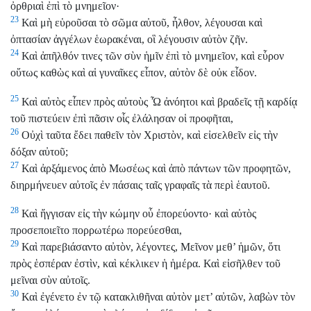
ὀρθριαὶ ἐπὶ τὸ μνημεῖον·
23
Καὶ μὴ εὑροῦσαι τὸ σῶμα αὐτοῦ, ἦλθον, λέγουσαι καὶ
ὀπτασίαν ἀγγέλων ἑωρακέναι, οἳ λέγουσιν αὐτὸν ζῆν.
24
Καὶ ἀπῆλθόν τινες τῶν σὺν ἡμῖν ἐπὶ τὸ μνημεῖον, καὶ εὗρον
οὕτως καθὼς καὶ αἱ γυναῖκες εἶπον, αὐτὸν δὲ οὐκ εἶδον.
25
Καὶ αὐτὸς εἶπεν πρὸς αὐτοὺς Ὦ ἀνόητοι καὶ βραδεῖς τῇ καρδίᾳ
τοῦ πιστεύειν ἐπὶ πᾶσιν οἷς ἐλάλησαν οἱ προφῆται,
26
Οὐχὶ ταῦτα ἔδει παθεῖν τὸν Χριστὸν, καὶ εἰσελθεῖν εἰς τὴν
δόξαν αὐτοῦ;
27
Καὶ ἀρξάμενος ἀπὸ Μωσέως καὶ ἀπὸ πάντων τῶν προφητῶν,
διηρμήνευεν αὐτοῖς ἐν πάσαις ταῖς γραφαῖς τὰ περὶ ἑαυτοῦ.
28
Καὶ ἤγγισαν εἰς τὴν κώμην οὗ ἐπορεύοντο· καὶ αὐτὸς
προσεποιεῖτο πορρωτέρω πορεύεσθαι,
29
Καὶ παρεβιάσαντο αὐτὸν, λέγοντες, Μεῖνον μεθ’ ἡμῶν, ὅτι
πρὸς ἑσπέραν ἐστὶν, καὶ κέκλικεν ἡ ἡμέρα. Καὶ εἰσῆλθεν τοῦ
μεῖναι σὺν αὐτοῖς.
30
Καὶ ἐγένετο ἐν τῷ κατακλιθῆναι αὐτὸν μετ’ αὐτῶν, λαβὼν τὸν