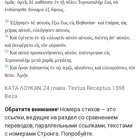
ὑμᾶς· ὑμεῖς δὲ καθίσατε ἐν τῇ πόλει Ἰερουσαλὴμ ἕως οὗ
ἐνδύσησθε δύναμιν ἐξ ὕψους.
50
Ἐξήγαγεν δὲ αὐτοὺς ἔξω ἕως εἰς Βηθανίαν· καὶ ἐπάρας τὰς
χεῖρας αὐτοῦ, εὐλόγησεν αὐτούς.
51
Καὶ ἐγένετο ἐν τῷ εὐλογεῖν αὐτὸν αὐτούς, διέστη ἀπ’ αὐτῶν,
καὶ ἀνεφέρετο εἰς τὸν οὐρανόν.
52
Καὶ αὐτοὶ προσκυνήσαντες αὐτὸν, ὑπέστρεψαν εἰς
Ἱερουσαλὴμ μετὰ χαρᾶς μεγάλης.
53
Καὶ ἦσαν διὰπαντὸς ἐν τῷ ἱερῷ, αἰνοῦντες καὶ εὐλογοῦντες τὸν
θεόν. Ἀμήν.
ΚΑΤΑ ΛΟΥΚΑΝ, 24 глава. Textus Receptus 1598
Beza
Обратите внимание
! Номера стихов — это
ссылки, ведущие на раздел со сравнением
переводов, параллельными ссылками, текстами
с номерами Стронга. Попробуйте.