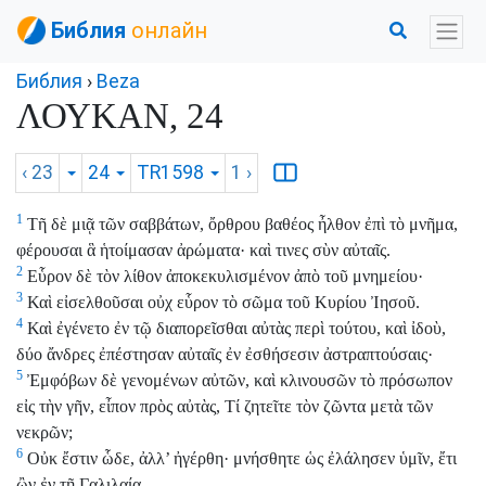
Библия
онлайн
Библия
›
Beza
ΛΟΥΚΑΝ, 24
‹ 23
24
TR1598
1
›
1
Τῆ δὲ μιᾷ τῶν σαββάτων, ὄρθρου βαθέος ἦλθον ἐπὶ τὸ μνῆμα,
φέρουσαι ἃ ἡτοίμασαν ἀρώματα· καὶ τινες σὺν αὐταῖς.
2
Εὗρον δὲ τὸν λίθον ἀποκεκυλισμένον ἀπὸ τοῦ μνημείου·
3
Καὶ εἰσελθοῦσαι οὐχ εὗρον τὸ σῶμα τοῦ Κυρίου Ἰησοῦ.
4
Καὶ ἐγένετο ἐν τῷ διαπορεῖσθαι αὐτὰς περὶ τούτου, καὶ ἰδοὺ,
δύο ἄνδρες ἐπέστησαν αὐταῖς ἐν ἐσθήσεσιν ἀστραπτούσαις·
5
Ἐμφόβων δὲ γενομένων αὐτῶν, καὶ κλινουσῶν τὸ πρόσωπον
εἰς τὴν γῆν, εἶπον πρὸς αὐτὰς, Τί ζητεῖτε τὸν ζῶντα μετὰ τῶν
νεκρῶν;
6
Οὐκ ἔστιν ὧδε, ἀλλ’ ἠγέρθη· μνήσθητε ὡς ἐλάλησεν ὑμῖν, ἔτι
ὢν ἐν τῇ Γαλιλαίᾳ,