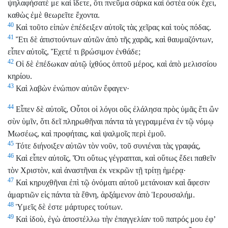
ψηλαφήσατέ με καὶ ἴδετε, ὅτι πνεῦμα σάρκα καὶ ὀστέα οὐκ ἔχει,
καθὼς ἐμὲ θεωρεῖτε ἔχοντα.
40
Καὶ τοῦτο εἰπὼν ἐπέδειξεν αὐτοῖς τὰς χεῖρας καὶ τοὺς πόδας.
41
Ἔτι δὲ ἀπιστούντων αὐτῶν ἀπὸ τῆς χαρᾶς, καὶ θαυμαζόντων,
εἶπεν αὐτοῖς, Ἔχετέ τι βρώσιμον ἐνθάδε;
42
Οἱ δὲ ἐπέδωκαν αὐτῷ ἰχθύος ὀπτοῦ μέρος, καὶ ἀπὸ μελισσίου
κηρίου.
43
Καὶ λαβὼν ἐνώπιον αὐτῶν ἔφαγεν·
44
Εἶπεν δὲ αὐτοῖς, Οὗτοι οἱ λόγοι οὓς ἐλάλησα πρὸς ὑμᾶς ἔτι ὢν
σὺν ὑμῖν, ὅτι δεῖ πληρωθῆναι πάντα τὰ γεγραμμένα ἐν τῷ νόμῳ
Μωσέως, καὶ προφήταις, καὶ ψαλμοῖς περὶ ἐμοῦ.
45
Τότε διήνοιξεν αὐτῶν τὸν νοῦν, τοῦ συνιέναι τὰς γραφάς,
46
Καὶ εἶπεν αὐτοῖς, Ὅτι οὕτως γέγραπται, καὶ οὕτως ἔδει παθεῖν
τὸν Χριστὸν, καὶ ἀναστῆναι ἐκ νεκρῶν τῇ τρίτῃ ἡμέρᾳ·
47
Καὶ κηρυχθῆναι ἐπὶ τῷ ὀνόματι αὐτοῦ μετάνοιαν καὶ ἄφεσιν
ἁμαρτιῶν εἰς πάντα τὰ ἔθνη, ἀρξάμενον ἀπὸ Ἱερουσαλήμ.
48
Ὑμεῖς δὲ ἐστε μάρτυρες τούτων.
49
Καὶ ἰδοὺ, ἐγὼ ἀποστέλλω τὴν ἐπαγγελίαν τοῦ πατρός μου ἐφ’