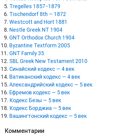
Tregelles 1857−1879
Tischendorf 8th — 1872
Westcott and Hort 1881
Nestle Greek NT 1904
GNT Orthodox Church 1904
Byzantine Textform 2005
GNT Family 35
SBL Greek New Testament 2010
Синайский кодекс — 4 век
Ватиканский кодекс — 4 век
Александрийский кодекс — 5 век
Ефремов кодекс — 5 век
Кодекс Безы — 5 век
Кодекс Борджиа — 5 век
Вашингтонский кодекс — 5 век
Комментарии