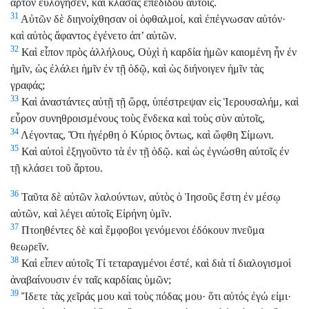
ἄρτον εὐλόγησεν, καὶ κλάσας ἐπεδίδου αὐτοῖς.
31
Αὐτῶν δὲ διηνοίχθησαν οἱ ὀφθαλμοί, καὶ ἐπέγνωσαν αὐτόν·
καὶ αὐτὸς ἄφαντος ἐγένετο ἀπ’ αὐτῶν.
32
Καὶ εἶπον πρὸς ἀλλήλους, Οὐχὶ ἡ καρδία ἡμῶν καιομένη ἦν ἐν
ἡμῖν, ὡς ἐλάλει ἡμῖν ἐν τῇ ὁδῷ, καὶ ὡς διήνοιγεν ἡμῖν τὰς
γραφάς;
33
Καὶ ἀναστάντες αὐτῇ τῇ ὥρᾳ, ὑπέστρεψαν εἰς Ἱερουσαλήμ, καὶ
εὗρον συνηθροισμένους τοὺς ἕνδεκα καὶ τοὺς σὺν αὐτοῖς,
34
Λέγοντας, Ὅτι ἠγέρθη ὁ Κύριος ὄντως, καὶ ὤφθη Σίμωνι.
35
Καὶ αὐτοὶ ἐξηγοῦντο τὰ ἐν τῇ ὁδῷ. καὶ ὡς ἐγνώσθη αὐτοῖς ἐν
τῇ κλάσει τοῦ ἄρτου.
36
Ταῦτα δὲ αὐτῶν λαλούντων, αὐτὸς ὁ Ἰησοῦς ἔστη ἐν μέσῳ
αὐτῶν, καὶ λέγει αὐτοῖς Εἰρήνη ὑμῖν.
37
Πτοηθέντες δὲ καὶ ἔμφοβοι γενόμενοι ἐδόκουν πνεῦμα
θεωρεῖν.
38
Καὶ εἶπεν αὐτοῖς Τί τεταραγμένοι ἐστέ, καὶ διὰ τί διαλογισμοὶ
ἀναβαίνουσιν ἐν ταῖς καρδίαις ὑμῶν;
39
Ἴδετε τὰς χεῖράς μου καὶ τοὺς πόδας μου· ὅτι αὐτός ἐγώ εἰμι·