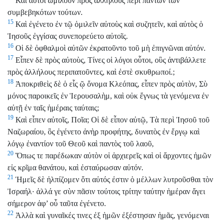
Καὶ αὐτοὶ ὡμίλουν πρὸς ἀλλήλους περὶ πάντων τῶν
συμβεβηκότων τούτων.
15
Καὶ ἐγένετο ἐν τῷ ὁμιλεῖν αὐτοὺς καὶ συζητεῖν, καὶ αὐτὸς ὁ
Ἰησοῦς ἐγγίσας συνεπορεύετο αὐτοῖς.
16
Οἱ δὲ ὀφθαλμοὶ αὐτῶν ἐκρατοῦντο τοῦ μὴ ἐπιγνῶναι αὐτόν.
17
Εἶπεν δὲ πρὸς αὐτοὺς, Τίνες οἱ λόγοι οὗτοι, οὓς ἀντιβάλλετε
πρὸς ἀλλήλους περιπατοῦντες, καὶ ἐστὲ σκυθρωποί.;
18
Ἀποκριθεὶς δὲ ὁ εἷς ῷ ὄνομα Κλεόπας, εἶπεν πρὸς αὐτὸν, Σὺ
μόνος παροικεῖς ἐν Ἱερουσαλὴμ, καὶ οὐκ ἔγνως τὰ γενόμενα ἐν
αὐτῇ ἐν ταῖς ἡμέραις ταύταις;
19
Καὶ εἶπεν αὐτοῖς, Ποῖα; Οἱ δὲ εἶπον αὐτῷ, Τὰ περὶ Ἰησοῦ τοῦ
Ναζωραίου, ὃς ἐγένετο ἀνὴρ προφήτης, δυνατὸς ἐν ἔργῳ καὶ
λόγῳ ἐναντίον τοῦ Θεοῦ καὶ παντὸς τοῦ λαοῦ,
20
Ὅπως τε παρέδωκαν αὐτὸν οἱ ἀρχιερεῖς καὶ οἱ ἄρχοντες ἡμῶν
εἰς κρῖμα θανάτου, καὶ ἐσταύρωσαν αὐτόν.
21
Ἡμεῖς δὲ ἠλπίζομεν ὅτι αὐτός ἐστιν ὁ μέλλων λυτροῦσθαι τὸν
Ἰσραήλ· ἀλλά γε σὺν πᾶσιν τούτοις τρίτην ταύτην ἡμέραν ἄγει
σήμερον ἀφ’ οὗ ταῦτα ἐγένετο.
22
Ἀλλὰ καὶ γυναῖκές τινες ἐξ ἡμῶν ἐξέστησαν ἡμᾶς, γενόμεναι