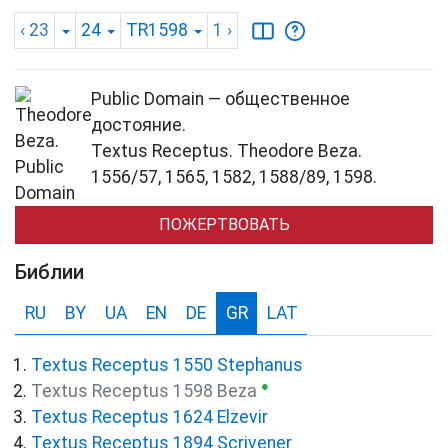
‹ 23
24
TR1598
1
›
Public Domain — общественное
достояние.
Textus Receptus. Theodore Beza.
1556/57, 1565, 1582, 1588/89, 1598.
ПОЖЕРТВОВАТЬ
Библии
RU
BY
UA
EN
DE
GR
LAT
Textus Receptus 1550 Stephanus
●
Textus Receptus 1598 Beza
Textus Receptus 1624 Elzevir
Textus Receptus 1894 Scrivener