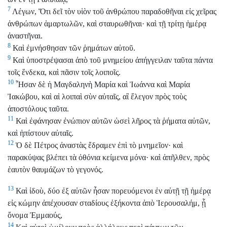
7
Λέγων, Ὅτι δεῖ τὸν υἱὸν τοῦ ἀνθρώπου παραδοθῆναι εἰς χεῖρας
ἀνθρώπων ἁμαρτωλῶν, καὶ σταυρωθῆναι· καὶ τῇ τρίτῃ ἡμέρᾳ
ἀναστῆναι.
8
Καὶ ἐμνήσθησαν τῶν ῥημάτων αὐτοῦ.
9
Καὶ ὑποστρέψασαι ἀπὸ τοῦ μνημείου ἀπήγγειλαν ταῦτα πάντα
τοῖς ἕνδεκα, καὶ πᾶσιν τοῖς λοιποῖς.
10
Ἦσαν δὲ ἡ Μαγδαληνὴ Μαρία καὶ Ἰωάννα καὶ Μαρία
Ἰακώβου, καὶ αἱ λοιπαὶ σὺν αὐταῖς, αἳ ἔλεγον πρὸς τοὺς
ἀποστόλους ταῦτα.
11
Καὶ ἐφάνησαν ἐνώπιον αὐτῶν ὡσεὶ λῆρος τὰ ῥήματα αὐτῶν,
καὶ ἠπίστουν αὐταῖς.
12
Ὁ δὲ Πέτρος ἀναστὰς ἔδραμεν ἐπὶ τὸ μνημεῖον· καὶ
παρακύψας βλέπει τὰ ὀθόνια κείμενα μόνα· καὶ ἀπῆλθεν, πρὸς
ἑαυτὸν θαυμάζων τὸ γεγονός.
13
Καὶ ἰδοὺ, δύο ἐξ αὐτῶν ἦσαν πορευόμενοι ἐν αὐτῇ τῇ ἡμέρᾳ
εἰς κώμην ἀπέχουσαν σταδίους ἑξήκοντα ἀπὸ Ἱερουσαλήμ, ᾗ
ὄνομα Ἐμμαούς,
14