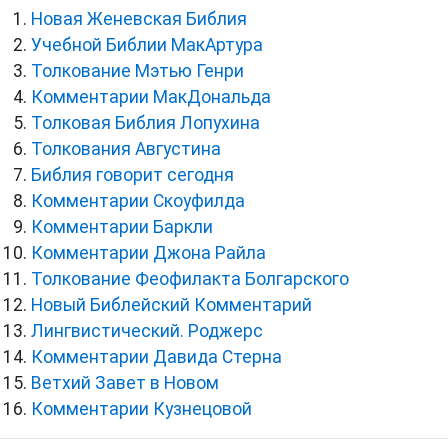
Новая Женевская Библия
Учебной Библии МакАртура
Толкование Мэтью Генри
Комментарии МакДональда
Толковая Библия Лопухина
Толкования Августина
Библия говорит сегодня
Комментарии Скоуфилда
Комментарии Баркли
Комментарии Джона Райла
Толкование Феофилакта Болгарского
Новый Библейский Комментарий
Лингвистический. Роджерс
Комментарии Давида Стерна
Ветхий Завет в Новом
Комментарии Кузнецовой