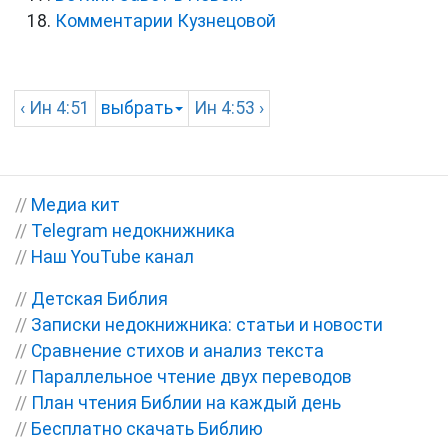
Комментарии Кузнецовой
‹
Ин
4:51
выбрать
Ин
4:53 ›
//
Медиа кит
//
Telegram недокнижника
//
Наш YouTube канал
//
Детская Библия
//
Записки недокнижника: статьи и новости
//
Сравнение стихов и анализ текста
//
Параллельное чтение двух переводов
//
План чтения Библии на каждый день
//
Бесплатно скачать Библию