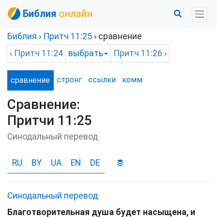
Библия
онлайн
Библия
›
Притч
11:25
› сравнение
‹
Притч
11:24
выбрать
Притч
11:26 ›
стронг
ссылки
комм
сравнение
Сравнение:
Притчи 11:25
Синодальный перевод
RU
BY
UA
EN
DE
Синодальный перевод
Благотворительная
душа
будет
насыщена
,
и