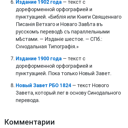
Издание 1902 года
— текст с
дореформенной орфографией и
пунктуацией. «Библія или Книги Священнаго
Писанія Ветхаго и Новаго Завѣта въ
русскомъ переводѣ съ параллельными
мѣстами. — Изданіе шестое. — СПб.:
Сѵнодальная Типографія.»
Издание 1900 года
— текст с
дореформенной орфографией и
пунктуацией. Пока только Новый Завет.
Новый Завет РБО 1824
— текст Нового
Завета, который лег в основу Синодального
перевода.
Комментарии