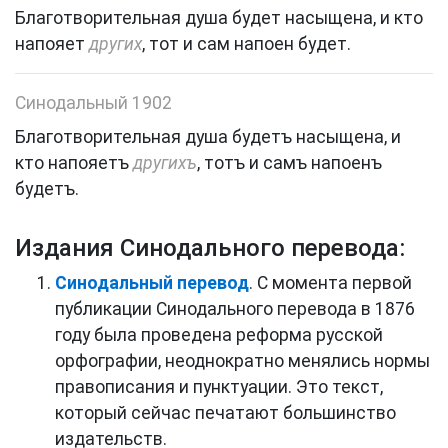
Благотворительная
душа
будет
насыщена
,
и
кто
напояет
других
,
тот
и
сам
напоен
будет
.
Синодальный 1902
Благотворительная
душа
будетъ
насыщена
,
и
кто
напояетъ
другихъ
,
тотъ
и
самъ
напоенъ
будетъ
.
Издания Синодального перевода:
Синодальный перевод
. С момента первой
публикации Синодального перевода в 1876
году была проведена реформа русской
орфографии, неоднократно менялись нормы
правописания и пунктуации. Это текст,
который сейчас печатают большинство
издательств.