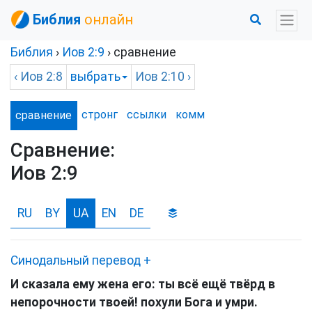
Библия
онлайн
Библия
›
Иов
2:9
› сравнение
‹
Иов
2:8
выбрать
Иов
2:10 ›
стронг
ссылки
комм
сравнение
Сравнение:
Иов 2:9
RU
BY
UA
EN
DE
Синодальный перевод
+
И сказала ему жена его: ты всё ещё твёрд в
непорочности твоей! похули Бога и умри.