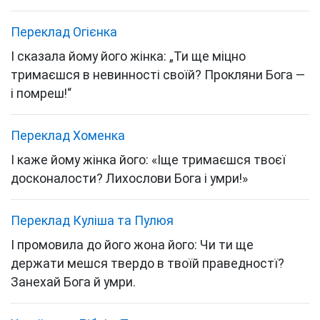
Переклад Огієнка
І сказала йому його жінка: „Ти ще міцно
тримаєшся в невинності своїй? Прокляни Бога —
і помреш!“
Переклад Хоменка
І каже йому жінка його: «Іще тримаєшся твоєї
досконалости? Лихослови Бога і умри!»
Переклад Куліша та Пулюя
І промовила до його жона його: Чи ти ще
держати мешся твердо в твоїй праведностї?
Занехай Бога й умри.