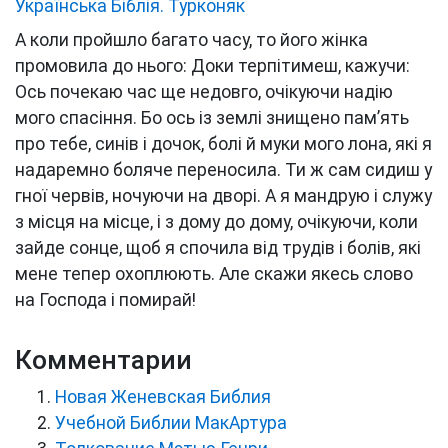
Українська Біблія. Турконяк
А коли пройшло багато часу, то його жінка
промовила до нього: Доки терпітимеш, кажучи:
Ось почекаю час ще недовго, очікуючи надію
мого спасіння.
Бо ось із землі знищено пам’ять
про тебе, синів і дочок, болі й муки мого лона, які я
надаремно боляче переносила.
Ти ж сам сидиш у
гної червів, ночуючи на дворі.
А я мандрую і служу
з місця на місце, і з дому до дому, очікуючи, коли
зайде сонце, щоб я спочила від трудів і болів, які
мене тепер охоплюють.
Але скажи якесь слово
на Господа і помирай!
Комментарии
Новая Женевская Библия
Учебной Библии МакАртура