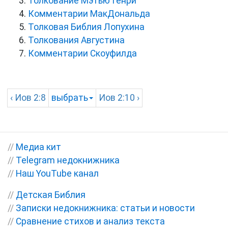
Толкование Мэтью Генри
Комментарии МакДональда
Толковая Библия Лопухина
Толкования Августина
Комментарии Скоуфилда
‹
Иов
2:8
выбрать
Иов
2:10 ›
//
Медиа кит
//
Telegram недокнижника
//
Наш YouTube канал
//
Детская Библия
//
Записки недокнижника: статьи и новости
//
Сравнение стихов и анализ текста