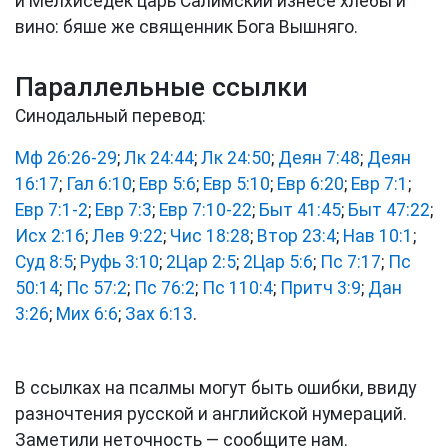
и Мелхиседек царь Салимский изнесе хлебы и
вино: бяше же священник Бога Вышняго.
Параллельные ссылки
Синодальный перевод:
Мф 26:26-29
;
Лк 24:44
;
Лк 24:50
;
Деян 7:48
;
Деян
16:17
;
Гал 6:10
;
Евр 5:6
;
Евр 5:10
;
Евр 6:20
;
Евр 7:1
;
Евр 7:1-2
;
Евр 7:3
;
Евр 7:10-22
;
Быт 41:45
;
Быт 47:22
;
Исх 2:16
;
Лев 9:22
;
Чис 18:28
;
Втор 23:4
;
Нав 10:1
;
Суд 8:5
;
Руфь 3:10
;
2Цар 2:5
;
2Цар 5:6
;
Пс 7:17
;
Пс
50:14
;
Пс 57:2
;
Пс 76:2
;
Пс 110:4
;
Притч 3:9
;
Дан
3:26
;
Мих 6:6
;
Зах 6:13
.
В ссылках на псалмы могут быть ошибки, ввиду
разночтения русской и английской нумераций.
Заметили неточность — сообщите нам.