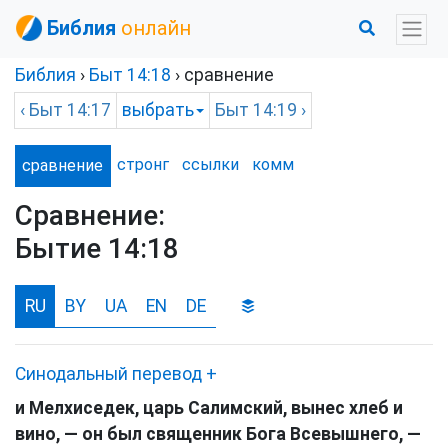
Библия
онлайн
Библия
›
Быт
14:18
› сравнение
‹
Быт
14:17
выбрать
Быт
14:19 ›
стронг
ссылки
комм
сравнение
Сравнение:
Бытие 14:18
RU
BY
UA
EN
DE
Синодальный перевод
+
и Мелхиседек, царь Салимский, вынес хлеб и
вино, — он был священник Бога Всевышнего, —