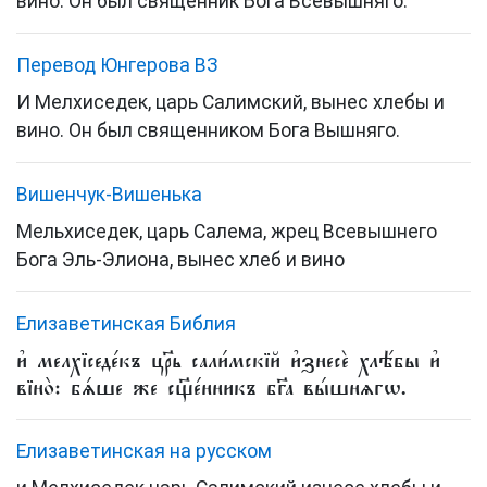
вино. Он был священник Бога Всевышняго.
Перевод Юнгерова ВЗ
И Мелхиседек, царь Салимский, вынес хлебы и
вино. Он был священником Бога Вышняго.
Вишенчук-Вишенька
Мельхиседек, царь Салема, жрец Всевышнего
Бога Эль-Элиона, вынес хлеб и вино
Елизаветинская Библия
и҆ мелхїседе́къ цр҃ь сали́мскїй и҆знесѐ хлѣ́бы и҆
вїно̀: бѧ́ше же сщ҃е́нникъ бг҃а вы́шнѧгѡ.
Елизаветинская на русском