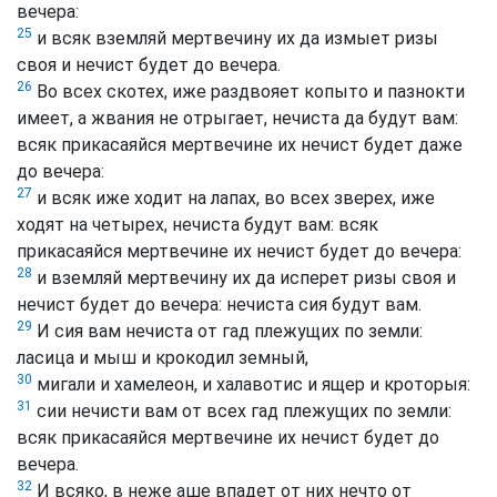
вечера:
25
и всяк вземляй мертвечину их да измыет ризы
своя и нечист будет до вечера.
26
Во всех скотех, иже раздвояет копыто и пазнокти
имеет, а жвания не отрыгает, нечиста да будут вам:
всяк прикасаяйся мертвечине их нечист будет даже
до вечера:
27
и всяк иже ходит на лапах, во всех зверех, иже
ходят на четырех, нечиста будут вам: всяк
прикасаяйся мертвечине их нечист будет до вечера:
28
и вземляй мертвечину их да исперет ризы своя и
нечист будет до вечера: нечиста сия будут вам.
29
И сия вам нечиста от гад плежущих по земли:
ласица и мыш и крокодил земный,
30
мигали и хамелеон, и халавотис и ящер и кроторыя:
31
сии нечисти вам от всех гад плежущих по земли:
всяк прикасаяйся мертвечине их нечист будет до
вечера.
32
И всяко, в неже аше впадет от них нечто от