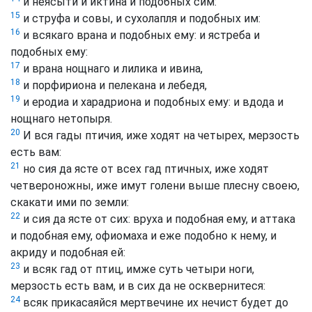
и неясыти и иктина и подобных сим:
15
и струфа и совы, и сухолапля и подобных им:
16
и всякаго врана и подобных ему: и ястреба и
подобных ему:
17
и врана нощнаго и лилика и ивина,
18
и порфириона и пелекана и лебедя,
19
и еродиа и харадриона и подобных ему: и вдода и
нощнаго нетопыря.
20
И вся гады птичия, иже ходят на четырех, мерзость
есть вам:
21
но сия да ясте от всех гад птичных, иже ходят
четвероножны, иже имут голени выше плесну своею,
скакати ими по земли:
22
и сия да ясте от сих: вруха и подобная ему, и аттака
и подобная ему, офиомаха и еже подобно к нему, и
акриду и подобная ей:
23
и всяк гад от птиц, имже суть четыри ноги,
мерзость есть вам, и в сих да не осквернитеся:
24
всяк прикасаяйся мертвечине их нечист будет до