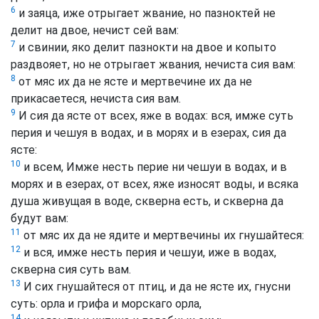
6
и заяца, иже отрыгает жвание, но пазноктей не
делит на двое, нечист сей вам:
7
и свинии, яко делит пазнокти на двое и копыто
раздвояет, но не отрыгает жвания, нечиста сия вам:
8
от мяс их да не ясте и мертвечине их да не
прикасаетеся, нечиста сия вам.
9
И сия да ясте от всех, яже в водах: вся, имже суть
перия и чешуя в водах, и в морях и в езерах, сия да
ясте:
10
и всем, Имже несть перие ни чешуи в водах, и в
морях и в езерах, от всех, яже износят воды, и всяка
душа живущая в воде, скверна есть, и скверна да
будут вам:
11
от мяс их да не ядите и мертвечины их гнушайтеся:
12
и вся, имже несть перия и чешуи, иже в водах,
скверна сия суть вам.
13
И сих гнушайтеся от птиц, и да не ясте их, гнусни
суть: орла и грифа и морскаго орла,
14