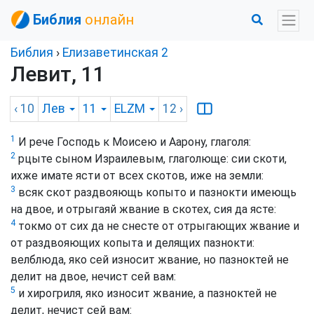
Библия
онлайн
Библия
›
Елизаветинская 2
Левит, 11
‹ 10
Лев
11
ELZM
12
›
1
И рече Господь к Моисею и Аарону, глаголя:
2
рцыте сыном Израилевым, глаголюще: сии скоти,
ихже имате ясти от всех скотов, иже на земли:
3
всяк скот раздвояющь копыто и пазнокти имеющь
на двое, и отрыгаяй жвание в скотех, сия да ясте:
4
токмо от сих да не снесте от отрыгающих жвание и
от раздвояющих копыта и делящих пазнокти:
велблюда, яко сей износит жвание, но пазноктей не
делит на двое, нечист сей вам:
5
и хирогриля, яко износит жвание, а пазноктей не
делит, нечист сей вам: