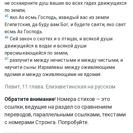
не оскверните душ ваших во всех гадех движущихся
по земли,
45
яко Аз есмь Господь, изведый вас из земли
Египетския, да буду вам Бог, и будете святи, яко свят
есмь Аз Господь.
46
Сей закон о скотех и о птицах, и всякой души
движущейся в водах и всякой души
пресмыкающейся по земли,
47
разлучити между нечистыми и между чистыми, и
научити сыны Израилевы между оживляющими
ядомая и между оживляющими не ядомая.
Левит, 11 глава. Елизаветинская на русском
Обратите внимание
! Номера стихов — это
ссылки, ведущие на раздел со сравнением
переводов, параллельными ссылками, текстами
с номерами Стронга. Попробуйте.