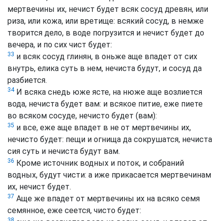
мертвечины их, нечист будет всяк сосуд древян, или
риза, или кожа, или вретище: всякий сосуд, в немже
творится дело, в воде погрузится и нечист будет до
вечера, и по сих чист будет:
33
и всяк сосуд глинян, в оньже аще впадет от сих
внутрь, елика суть в нем, нечиста будут, и сосуд да
разбиется.
34
И всяка снедь юже ясте, на нюже аще возлиется
вода, нечиста будет вам: и всякое питие, еже пиете
во всяком сосуде, нечисто будет (вам):
35
и все, еже аще впадет в не от мертвечины их,
нечисто будет: пещи и огнища да сокрушатся, нечиста
сия суть и нечиста будут вам.
36
Кроме источник водных и поток, и собраний
водных, будут чисти: а иже прикасается мертвечинам
их, нечист будет.
37
Аще же впадет от мертвечины их на всяко семя
семянное, еже сеется, чисто будет:
38