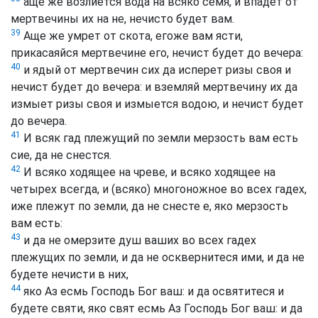
аще же возлиется вода на всяко семя, и впадет от
мертвечины их на не, нечисто будет вам.
39
Аще же умрет от скота, егоже вам ясти,
прикасаяйся мертвечине его, нечист будет до вечера:
40
и ядый от мертвечин сих да исперет ризы своя и
нечист будет до вечера: и вземляй мертвечину их да
измыет ризы своя и измыется водою, и нечист будет
до вечера.
41
И всяк гад плежущий по земли мерзость вам есть
сие, да не снестся.
42
И всяко ходящее на чреве, и всяко ходящее на
четырех всегда, и (всяко) многоножное во всех гадех,
иже плежут по земли, да не снесте е, яко мерзость
вам есть:
43
и да не омерзите душ ваших во всех гадех
плежущих по земли, и да не осквернитеся ими, и да не
будете нечисти в них,
44
яко Аз есмь Господь Бог ваш: и да освятитеся и
будете святи, яко свят есмь Аз Господь Бог ваш: и да