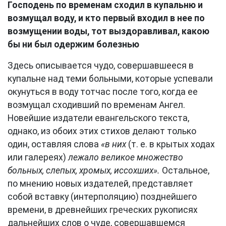
Господень по временам сходил в купальню и
возмущал воду, и кто первый входил в нее по
возмущении воды, тот выздоравливал, какою
бы ни был одержим болезнью
Здесь описывается чудо, совершавшееся в
купальне над теми больными, которые успевали
окунуться в воду тотчас после того, когда ее
возмущал сходивший по временам Ангел.
Новейшие издатели евангельского текста,
однако, из обоих этих стихов делают только
один, оставляя слова
«в них
(т. е. в крытых ходах
или галереях)
лежало великое множество
больных, слепых, хромых, иссохших».
Остальное,
по мнению новых издателей, представляет
собой вставку (интерполяцию) позднейшего
времени, в древнейших греческих рукописях
дальнейших слов о чуде, совершавшемся