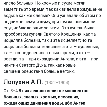
число больных. Но хромые и сухие могли
заметить это время, так как видели возмущение
воды; а как же слепые? Они узнавали об этом по
поднимавшемуся шуму; притом же они имели
слуг, наблюдающих за этим. Эта купель была
прообразом купели Святого Крещения: как та
исцеляла болезни, так и эта исцеляет; но та
исцеляла болезни телесные, а эта — душевные,
та — в определенное только время, а эта —
всегда, та — при схождении Ангела, а эта — при
наитии Святого Духа, так как новые
священнодействия больше ветхих.
Лопухин А.П.
(1852−1904)
Ст. 3−4
В них лежало великое множество
больных, слепых, хромых, иссохших,
ожидающих движения воды, ибо Ангел