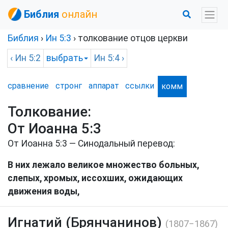
Библия
онлайн
Библия
›
Ин
5:3
› толкование отцов церкви
‹
Ин
5:2
выбрать
Ин
5:4 ›
сравнение
стронг
аппарат
ссылки
комм
Толкование:
От Иоанна 5:3
От Иоанна 5:3 — Синодальный перевод:
В них лежало великое множество больных,
слепых, хромых, иссохших, ожидающих
движения воды,
Игнатий (Брянчанинов)
(1807−1867)