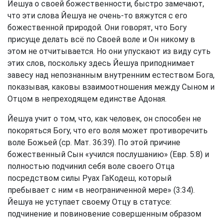
Йешуа о своей божественности, быстро замечают,
что эти слова Йешуа не очень-то вяжутся с его
божественной природой. Они говорят, что Богу
присуще делать всё по Своей воле и Он никому в
этом не отчитывается. Но они упускают из виду суть
этих слов, поскольку здесь Йешуа приподнимает
завесу над непознанным внутренним естеством Бога,
показывая, каковы взаимоотношения между Сыном и
Отцом в непреходящем единстве Адоная.
Йешуа учит о том, что, как человек, он способен не
покоряться Богу, что его воля может противоречить
воле Божьей (ср. Мат. 36:39). По этой причине
божественный Сын «учился послушанию» (Евр. 5:8) и
полностью подчинил себя воле своего Отца
посредством силы Руах ГаКодеш, который
пребывает с ним «в неограниченной мере» (3:34).
Йешуа не уступает своему Отцу в статусе:
подчинение и повиновение совершенным образом