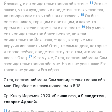
34
Йоханану, и он свидетельствовал об истине.
Это не
значит, что я нуждаюсь в свидетельствах человека,
35
но говорю вам это, чтобы вы спаслись.
Он был
светильником, горящим и светящим, и какое-то
36
время вы хотели погреться в его свете.
Но у меня
есть свидетельство более веское, нежели
свидетельство Йоханана, — дела, которые мне
поручил исполнить мой Отец, те самые дела, которые
я творю сейчас, свидетельствуют о том, что меня
37
послал Отец.
К тому же, Отец, пославший меня, Сам
засвидетельствовал обо мне. Но вы не услышали Его
голос и не увидели Его образ;
Отец, пославший меня, Сам засвидетельствовал обо
мне. Подобное высказывание см. в 8:18.
Ср. Книгу Иеремии 29:23: «
Я знаю это, и Я свидетель,
говорит Адонай
».
38
более того, Его слова нет в вас, потому что вы не