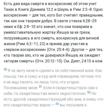
Есть два вида смерти и воскресения; об этом учит
Танах в Книге Даниила 12:2 и Шауль в Рим. 2:5−8. Одно
воскресение — для тех, кого Бог считает праведными,
так как они творили добро. В свете стихов 6:28−29
ниже и Еф. 2:8−10 это значит, что они поверили в
умилостивительную жертву Йешуа за их грехи,
погрузившись в его смерть, воскреснув для вечной
жизни (Рим. 6:3−11, 23) и приняв дар участия в
«первом воскресении» (Отк. 20:4−6). Другое — для тех,
кто творил зло, кто не доверился Йешуа; их ожидает
«вторая смерть» (Отк. 20:12−15). См. Деят, 24:15 и ком.
30
Я не могу ничего сделать по собственной воле. Как
слышу, так и сужу; и суд мой справедлив; потому что
я не ищу своего, но лишь того, что угодно
31
Пославшему меня.
Если я свидетельствую сам о
32
себе, то свидетельства моего недостаточно.
Но
есть другой, свидетельствующий обо мне, и знаю, что
33
его свидетельство верно —
вы посылали к