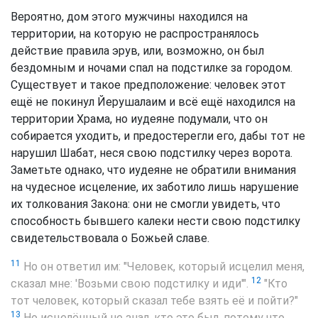
Вероятно, дом этого мужчины находился на
территории, на которую не распространялось
действие правила эрув, или, возможно, он был
бездомным и ночами спал на подстилке за городом.
Существует и такое предположение: человек этот
ещё не покинул Йерушалаим и всё ещё находился на
территории Храма, но иудеяне подумали, что он
собирается уходить, и предостерегли его, дабы тот не
нарушил Шабат, неся свою подстилку через ворота.
Заметьте однако, что иудеяне не обратили внимания
на чудесное исцеление, их заботило лишь нарушение
их толкования Закона: они не смогли увидеть, что
способность бывшего калеки нести свою подстилку
свидетельствовала о Божьей славе.
11
Но он ответил им: "Человек, который исцелил меня,
12
сказал мне: 'Возьми свою подстилку и иди'".
"Кто
тот человек, который сказал тебе взять её и пойти?"
13
Но исцелённый не знал, кто это был, потому что