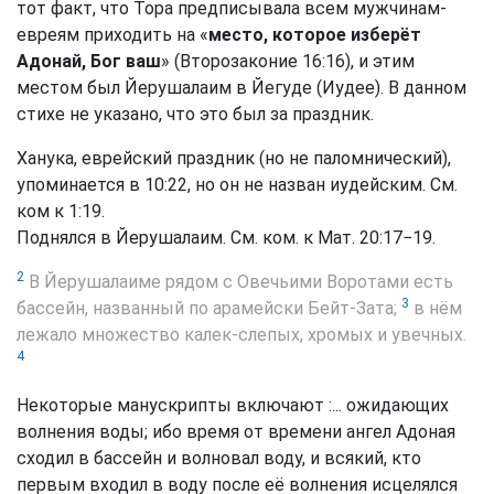
тот факт, что Тора предписывала всем мужчинам-
евреям приходить на «
место, которое изберёт
Адонай, Бог ваш
» (Второзаконие 16:16), и этим
местом был Йерушалаим в Йегуде (Иудее). В данном
стихе не указано, что это был за праздник.
Ханука, еврейский праздник (но не паломнический),
упоминается в 10:22, но он не назван иудейским. См.
ком к 1:19.
Поднялся в Йерушалаим. См. ком. к Мат. 20:17−19.
2
В Йерушалаиме рядом с Овечьими Воротами есть
3
бассейн, названный по арамейски Бейт-Зата;
в нём
лежало множество калек-слепых, хромых и увечных.
4
Некоторые манускрипты включают :... ожидающих
волнения воды; ибо время от времени ангел Адоная
сходил в бассейн и волновал воду, и всякий, кто
первым входил в воду после её волнения исцелялся