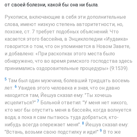
от своей болезни, какой бы она ни была.
Рукописи, включающие в себя эти дополнительные
слова, имеют низкую степень авторитетности, но,
похоже, ст. 7 требует подобных объяснений. Что
касается этого бассейна, в Энциклопедии «Иудаика»
говорится о том, что он упоминается в Новом Завете,
и добавлено: «При раскопках этого места было
обнаружено, что во время римского господства здесь
принимались оздоровительные процедуры» (9:1539).
5
Там был один мужчина, болевший тридцать восемь
6
лет.
Увидев этого человека и зная, что он давно
находится там, Йешуа сказал ему: "Ты хочешь
7
исцелиться?"
Больной ответил: "У меня нет никого,
кто мог бы опустить меня в бассейн, когда волнуется
вода; а пока я сам пытаюсь туда добраться, кто-
8
нибудь всегда опережает меня".
Йешуа сказал ему:
9
"Встань, возьми свою подстилку и иди!"
В то же