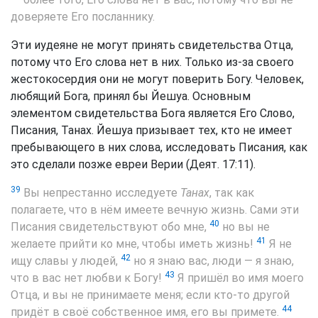
доверяете Его посланнику.
Эти иудеяне не могут принять свидетельства Отца,
потому что Его слова нет в них. Только из-за своего
жестокосердия они не могут поверить Богу. Человек,
любящий Бога, принял бы Йешуа. Основным
элементом свидетельства Бога является Его Слово,
Писания, Танах. Йешуа призывает тех, кто не имеет
пребывающего в них слова, исследовать Писания, как
это сделали позже евреи Верии (Деят. 17:11).
39
Вы непрестанно исследуете
Танах
, так как
полагаете, что в нём имеете вечную жизнь. Сами эти
40
Писания свидетельствуют обо мне,
но вы не
41
желаете прийти ко мне, чтобы иметь жизнь!
Я не
42
ищу славы у людей,
но я знаю вас, люди — я знаю,
43
что в вас нет любви к Богу!
Я пришёл во имя моего
Отца, и вы не принимаете меня; если кто-то другой
44
придёт в своё собственное имя, его вы примете.