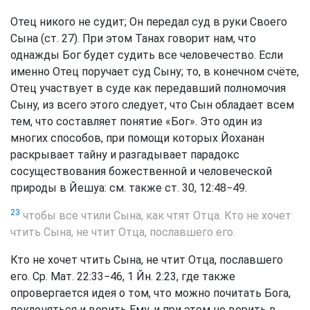
Отец никого не судит; Он передал суд в руки Своего
Сына (ст. 27). При этом Танах говорит нам, что
однажды Бог будет судить все человечество. Если
именно Отец поручает суд Сыну; то, в конечном счёте,
Отец участвует в суде как передавший полномочия
Сыну, из всего этого следует, что Сын обладает всем
тем, что составляет понятие «Бог». Это один из
многих способов, при помощи которых Йоханан
раскрывает тайну и разгадывает парадокс
сосуществования божественной и человеческой
природы в Йешуа: см. также ст. 30, 12:48−49.
23
чтобы все чтили Сына, как чтят Отца. Кто не хочет
чтить Сына, не чтит Отца, пославшего его.
Кто не хочет чтить Сына, не чтит Отца, пославшего
его. Ср. Мат. 22:33−46, 1 Йн. 2:23, где также
опровергается идея о том, что можно почитать Бога,
поклоняться и верить Ему, и при этом не верить в