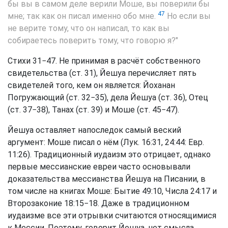
бы вы в самом деле верили Моше, вы поверили бы
47
мне; так как он писал именно обо мне.
Но если вы
не верите тому, что он написал, то как вы
собираетесь поверить тому, что говорю я?"
Стихи 31−47. Не принимая в расчёт собственного
свидетельства (ст. 31), Йешуа перечисляет пять
свидетелей того, кем он является: Йоханан
Погружающий (ст. 32−35), дела Йешуа (ст. 36), Отец
(ст. 37−38), Танах (ст. 39) и Моше (ст. 45−47).
Йешуа оставляет напоследок самый веский
аргумент: Моше писал о нём (Лук. 16:31, 24:44: Евр.
11:26). Традиционный иудаизм это отрицает, однако
первые мессианские евреи часто основывали
доказательства мессианства Йешуа на Писании, в
том числе на книгах Моше: Бытие 49:10, Числа 24:17 и
Второзаконие 18:15−18. Даже в традиционном
иудаизме все эти отрывки считаются относящимися
к Мессии. Поэтому, говорит Йешуа, нет смысла