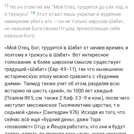
17
Но он ответил им: "Мой Отец трудится до сих пор, и
18
я тружусь".
Этот ответ лишь укрепил в иудеянах
намерение убить его — он не только нарушал Шабат,
но называя Бога своим Отцом, провозглашал себя
равным Богу.
«Мой Отец, Бог, трудится в Шабат от начала времён, и
поэтому я тружусь в Шабат». Вот интересное
толкование: в более широком смысле существует
грядущий «Шабат» (Евр. 4:9−11), так что нынешнюю
историческую эпоху можно сравнить с «будними
днями». Талмуд также учит об этом, разделяя всю
историю на шесть «дней», по 1000 лет каждый
(Псалом 89:5, см. также 2 Кеф. 3:3−9 и ком.), после чего
наступит мессианское Тысячелетнее царство, т.е.
седьмой «день» (Сангедрин 976). Исходя из того, что
сейчас всё ещё «будний день», даже Тора
«позволяет» Отцу и Йешуа работать; что они и будут
делать вплоть до прихода того «дня», когда наступит