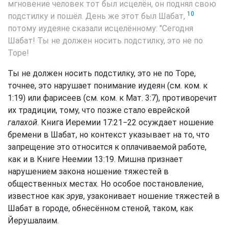
мгновение человек тот был исцелён, он поднял свою
10
подстилку и пошёл. День же этот был Шабат,
потому иудеяне сказали исцелённому: "Сегодня
Шабат! Ты не должен носить подстилку, это не по
Торе!
Ты не должен носить подстилку, это не по Торе,
точнее, это нарушает понимание иудеян (см. ком. к
1:19) или фарисеев (см. ком. к Мат. 3:7), противоречит
их традиции, тому, что позже стало еврейской
галахой
. Книга Иеремии 17:21−22 осуждает ношение
бремени в Шабат, но контекст указывает на то, что
запрещение это относится к оплачиваемой работе,
как и в Книге Неемии 13:19. Мишна признает
нарушением закона ношение тяжестей в
общественных местах. Но особое постановление,
известное как
эрув
, узаконивает ношение тяжестей в
Шабат в городе, обнесённом стеной, таком, как
Йерушалаим.