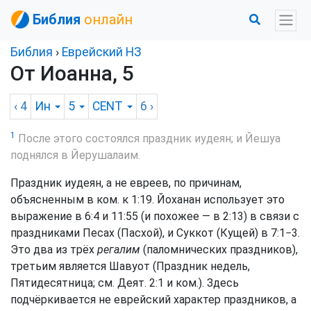
Библия
онлайн
Библия
›
Еврейский НЗ
От Иоанна, 5
‹ 4
Ин
5
CENT
6
›
1
После этого состоялся праздник иудеян; и Йешуа
поднялся в Йерушалаим.
Праздник иудеян, а не евреев, по причинам,
объясненным в ком. к 1:19. Йоханан использует это
выражение в 6:4 и 11:55 (и похожее — в 2:13) в связи с
праздниками Песах (Пасхой), и Суккот (Кущей) в 7:1−3.
Это два из трёх
регалим
(паломнических праздников),
третьим является Шавуот (Праздник недель,
Пятидесятница; см. Деят. 2:1 и ком.). Здесь
подчёркивается не еврейский характер праздников, а