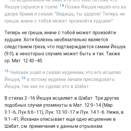
14
Йешуа скрылся в толпе.
Позже Йешуа нашёл его во
дворе Храма и сказал: "Видишь, ты здоров! Теперь не
греши, иначе с тобой может произойти худшее!"
Теперь не греши, иначе с тобой может произойти
худшее. Хотя болезнь необязательно является
следствием греха, что подтверждается самим Йешуа
(9:3), в некоторых случаях может быть и так. Также
ср. Мат. 12:43−45.
15
Человек ушёл и сказал иудеянам, что его исцелил
16
Йешуа;
и потому иудеяне начали преследовать
Йешуа, так как он сделал это в Шабат.
В стихах 2−16 Йешуа исцеляет в Шабат. Три других
подобных случая упомянуты в Мат. 12:9−14 (Map.
3:1−6, Лук 6:6−11), Лук. 13:10−17 и Лук. 14:1−6. Ниже, в
9:1−41, Йоханан описывает ещё одно исцеление в
Шабат, см. примечания к данным отрывкам.