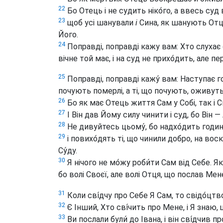
22
Бо Отець і не судить ніко́го, а ввесь суд 
23
щоб усі шанували
і
Сина, як шанують Отця
Його.
24
Поправді, поправді кажу вам: Хто слухає с
вічне той має, і на суд не прихо́дить, але 
25
Поправді, поправді кажу́ вам: Наступає г
почують померлі, а ті, що почують, оживуть
26
Бо як має Отець життя Сам у Собі, так і 
27
І Він дав Йому силу чинити і суд, бо Він 
28
Не дивуйтесь цьому́, бо надхо́дить година
29
і повихо́дять ті, що чинили добро, на воск
Су́ду.
30
Я нічого не мо́жу роби́ти Сам від Себе. Я
бо волі Своєї, але волі Отця, що послав Мен
31
Коли сві́дчу про Себе Я Сам, то свідо́цт
32
Є Інший, Хто сві́чить про Мене, і Я знаю,
33
Ви послали були́ до Івана, і він сві́дчив п