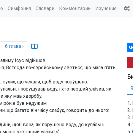
ио
Симфония
Словари
Комментарии
Изучение
6
глава
›
алиму Ісус відійшов.
ьня, Ветесда́ по-єврейському зветься, що мала п'ять
Б
, сухих, що чекали, щоб воду пору́шено.
альні, і порушував воду, і хто перший ула́зив, як
и яку мав хворо́бу.
м ро́ків був недужим.
и, що багато він ча́су слабує, говорить до нього:
и́ни, щоб вона, як порушено воду, до купа́льні
до мною
вже
інший ула́зить“.