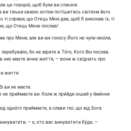
ле це говорю́, щоб були ви спасені.
та ви тільки хвилю хотіли поті́шитись світлом його.
 ті справи, що Отець Мені дав, щоб Я виконав їх, ті
ене, що Отець Мене послав!
в про Мене; але ви ані голосу Його не чули ніко́ли,
перебува́ло, бо не вірите в То́го, Кого Він послав.
 в них маєте вічне життя, — вони ж сві́дчать про
ти життя.
і ви не маєте.
 не приймаєте ви. Коли ж при́йде інший у йме́ння
д одно́го приймаєте, а слави тієї, що від Бога
инуватити, — є, хто вас винуватити бу́де, —