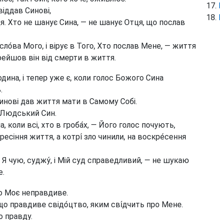
віддав Синові,
. Хто не шанує Сина, — не шанує Отця, що послав
ло́ва Мого, і вірує в Того, Хто послав Мене, — життя
перейшов він від смерти в життя.
одина, і тепер уже є, коли голос Божого Сина
.
Синові дав життя мати в Самому Собі.
— Людський Син.
, коли всі, хто в гроба́х, — Його голос почують,
ресіння життя, а котрі́ зло чинили, на воскре́сення
к Я чую, суджу́, і Мій суд справедливий, — не шукаю
е.
во Моє неправдиве.
 що правдиве свідо́цтво, яким сві́дчить про Мене.
ро правду.