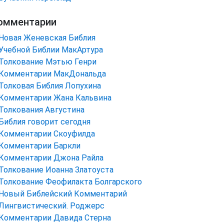
омментарии
Новая Женевская Библия
Учебной Библии МакАртура
Толкование Мэтью Генри
Комментарии МакДональда
Толковая Библия Лопухина
Комментарии Жана Кальвина
Толкования Августина
Библия говорит сегодня
Комментарии Скоуфилда
Комментарии Баркли
Комментарии Джона Райла
Толкование Иоанна Златоуста
Толкование Феофилакта Болгарского
Новый Библейский Комментарий
Лингвистический. Роджерс
Комментарии Давида Стерна