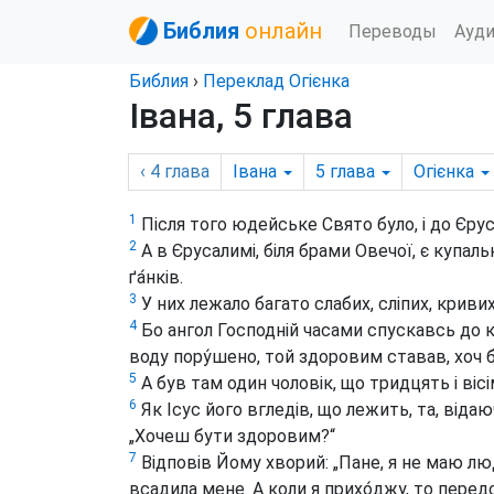
Библия
онлайн
Переводы
Ауд
Библия
›
Переклад Огієнка
Івана, 5 глава
‹ 4
глава
Івана
5
глава
Огієнка
1
Після того юдейське Свято було, і до Єрус
2
А в Єрусалимі, біля брами Овечої, є купал
ґа́нків.
3
У них лежало багато слабих, сліпих, кривих
4
Бо ангол Господній часами спускавсь до куп
воду пору́шено, той здоровим ставав, хоч б
5
А був там один чоловік, що тридцять і вісі
6
Як Ісус його вгледів, що лежить, та, відаюч
„Хочеш бути здоровим?“
7
Відповів Йому хворий: „Пане, я не маю люд
всадила мене. А коли я прихо́джу, то пере