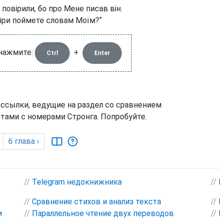
 повірили, бо про Мене писав він.
 віри поймете словам Моїм?“
 нажмите:
+
Ctrl
Enter
 ссылки, ведущие на раздел со сравнением
тами с номерами Стронга. Попробуйте.
6
глава
›
//
Telegram недокнижника
//
//
Сравнение стихов и анализ текста
//
и
//
Параллельное чтение двух переводов
//