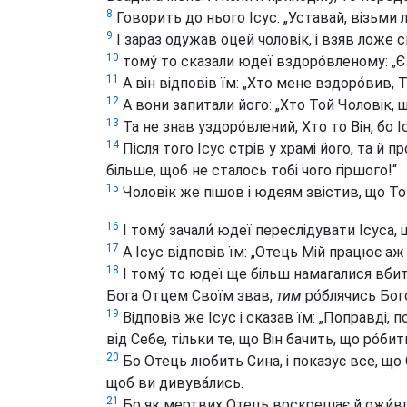
8
Говорить до нього Ісус: „Уставай, візьми 
9
І зараз одужав оцей чоловік, і взяв ложе с
10
тому́ то сказали юдеї вздоро́вленому: „Є 
11
А він відповів їм: „Хто мене вздоро́вив, 
12
А вони запитали його: „Хто Той Чоловік, 
13
Та не знав уздоро́влений, Хто то Він, бо Іс
14
Після того Ісус стрів у храмі його, та й 
більше, щоб не сталось тобі чого гіршого!“
15
Чоловік же пішов і юдеям звістив, що Той
16
І тому́ зачали́ юдеї переслідувати Ісуса, 
17
А Ісус відповів їм: „Отець Мій працює аж 
18
І тому́ то юдеї ще більш намагалися вбити
Бога Отцем Своїм звав,
тим
ро́блячись Бог
19
Відповів же Ісус і сказав їм: „Поправді, 
від Себе, тільки те, що Він бачить, що ро́би
20
Бо Отець любить Сина, і показує все, що 
щоб ви дивува́лись.
21
Бо як мертвих Отець воскрешає й ожи́влює