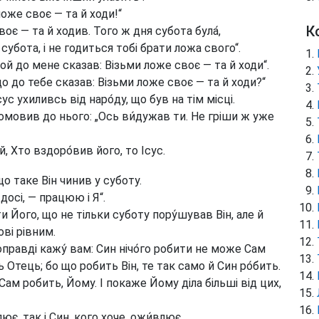
ложе своє — та й ходи!“
К
воє — та й ходив. Того ж дня субота була́,
субота, і не годиться тобі брати ложа свого“.
Той до мене сказав: Візьми ложе своє — та й ходи“.
що до тебе сказав: Візьми ложе своє — та й ходи?“
ус ухиливсь від наро́ду, що був на тім місці.
промовив до нього: „Ось ви́дужав ти. Не гріши ж уже
, Хто вздоро́вив його, то Ісус.
що таке Він чинив у суботу.
досі, — працюю і Я“.
 Його, що не тільки суботу пору́шував Він, але й
ові рівним.
поправді кажу́ вам: Син нічо́го робити не може Сам
ть Отець; бо що робить Він, те так само й Син ро́бить.
Сам робить, Йому. І покаже Йому діла більші від цих,
, так і Син, кого хоче, ожи́влює.