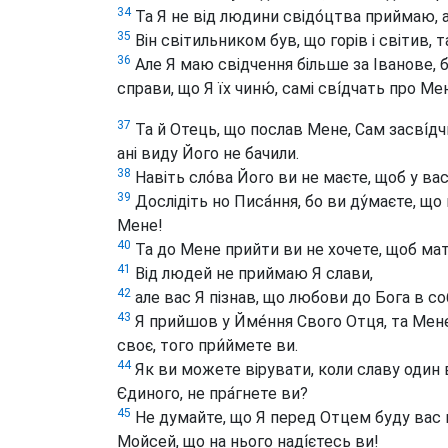
34
Та Я не від людини свідо́цтва приймаю, а
35
Він світильником був, що горів і світив, 
36
Але Я маю свідчення більше за Іванове, бо
справи, що Я їх чиню́, самі сві́дчать про М
37
Та й Отець, що послав Мене, Сам засві́дчи
ані виду Його не бачили.
38
Навіть сло́ва Його ви не маєте, щоб у вас 
39
Дослідіть но Писа́ння, бо ви ду́маєте, що
Мене!
40
Та до Мене прийти ви не хочете, щоб ма
41
Від людей не приймаю Я слави,
42
але вас Я пізнав, що любови до Бога в соб
43
Я прийшов у Йме́ння Свого Отця, та Мене
своє, того при́ймете ви.
44
Як ви можете вірувати, коли славу один ві
Єдиного, не пра́гнете ви?
45
Не думайте, що Я перед Отцем буду вас в
Мойсей, що на нього наді́єтесь ви!