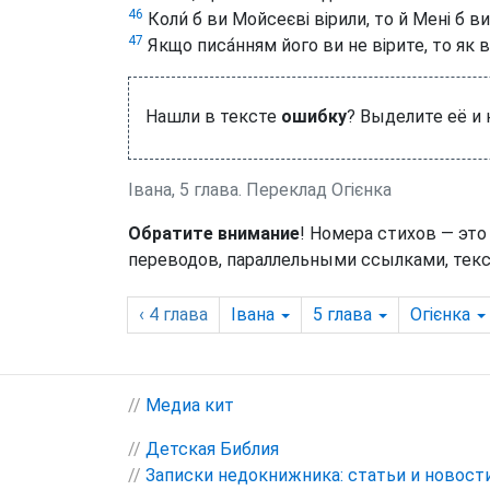
46
Коли́ б ви Мойсеєві вірили, то й Мені б ви
47
Якщо писа́нням його ви не вірите, то як
Нашли в тексте
ошибку
? Выделите её и
Івана, 5 глава. Переклад Огієнка
Обратите внимание
! Номера стихов — это
переводов, параллельными ссылками, текс
‹ 4
глава
Івана
5
глава
Огієнка
//
Медиа кит
//
Детская Библия
//
Записки недокнижника: статьи и новост