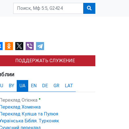
ПОДДЕРЖАТЬ СЛУЖЕНИЕ
иблии
RU
BY
UA
EN
DE
GR
LAT
●
Переклад Огієнка
Переклад Хоменка
Переклад Куліша та Пулюя
Українська Біблія. Турконяк
Сучасний переклад