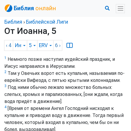
Библия
онлайн
Библия
›
Библейской Лиги
От Иоанна, 5
‹ 4
Ин
5
ERV
6
›
1
Немного позже наступил иудейский праздник, и
Иисус направился в Иерусалим.
2
Там у Овечьих ворот есть купальня, называемая по-
еврейски Вифезда, с пятью крытыми колоннадами.
3
Под ними обычно лежало множество больных:
слепых, хромых и парализованных, [они ждали, когда
вода придёт в движение].
4
[Время от времени Ангел Господний нисходил к
купальне и приводил воду в движение. Тогда первый
человек, который входил в купальню, чем бы он ни
болел, выздоравливал].