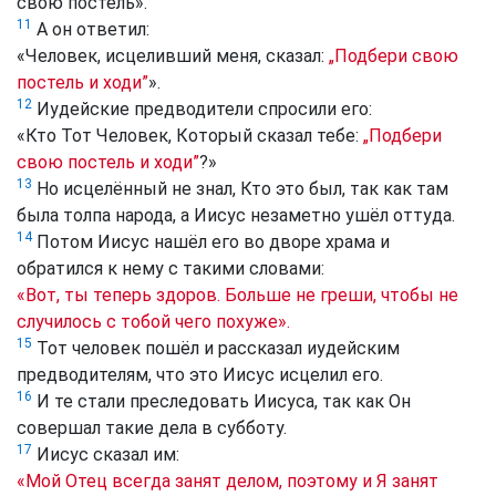
свою постель».
11
А он ответил:
«Человек, исцеливший меня, сказал:
„Подбери свою
постель и ходи”
».
12
Иудейские предводители спросили его:
«Кто Тот Человек, Который сказал тебе:
„Подбери
свою постель и ходи”
?»
13
Но исцелённый не знал, Кто это был, так как там
была толпа народа, а Иисус незаметно ушёл оттуда.
14
Потом Иисус нашёл его во дворе храма и
обратился к нему с такими словами:
«Вот, ты теперь здоров. Больше не греши, чтобы не
случилось с тобой чего похуже».
15
Тот человек пошёл и рассказал иудейским
предводителям, что это Иисус исцелил его.
16
И те стали преследовать Иисуса, так как Он
совершал такие дела в субботу.
17
Иисус сказал им:
«Мой Отец всегда занят делом, поэтому и Я занят