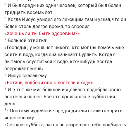
5
И был среди них один человек, который был болен
тридцать восемь лет.
6
Когда Иисус увидел его лежащим там и узнал, что он
болен столь долгое время, то спросил:
«Хочешь ли ты быть здоровым?»
7
Больной ответил:
«Господин, у меня нет никого, кто мог бы помочь мне
сойти в воду, когда она начинает бурлить. Когда я
пытаюсь спуститься к воде, кто-нибудь всегда
опережает меня».
8
Иисус сказал ему:
«Встань, подбери свою постель и ходи»
.
9
И в тот же миг больной исцелился, подобрал свою
постель и пошёл. Всё это произошло в субботний
день.
10
Поэтому иудейские предводители стали говорить
исцелённому:
«Сегодня суббота, закон не разрешает тебе подбирать