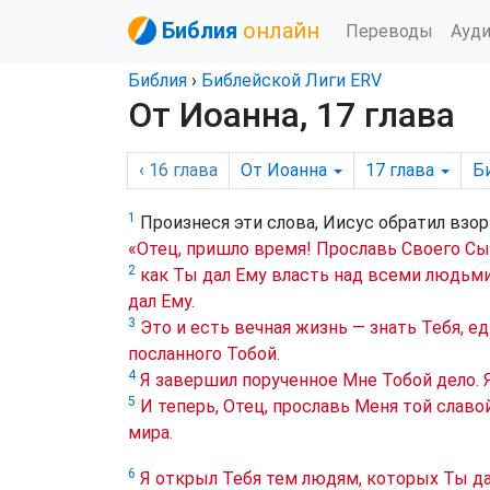
Библия
онлайн
Переводы
Ауд
Библия
›
Библейской Лиги ERV
От Иоанна, 17 глава
‹ 16
глава
От Иоанна
17
глава
Б
1
Произнеся эти слова, Иисус обратил взор 
«Отец, пришло время! Прославь Своего Сы
2
как Ты дал Ему власть над всеми людьми
дал Ему.
3
Это и есть вечная жизнь — знать Тебя, е
посланного Тобой.
4
Я завершил порученное Мне Тобой дело. Я
5
И теперь, Отец, прославь Меня той слав
мира.
6
Я открыл Тебя тем людям, которых Ты да