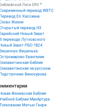
●
Библейской Лиги ERV
Cовременный перевод WBTC
Перевод Еп. Кассиана
Слово Жизни
Открытый перевод НЗ
Еврейский Новый Завет
В переводе Лутковского
Новый Завет РБО 1824
Вишенчук-Вишенька
Остромирово Евангелие
Елизаветинская Библия
Елизаветинская на русском
Подстрочник Винокурова
омментарии
Новая Женевская Библия
Учебной Библии МакАртура
Толкование Мэтью Генри