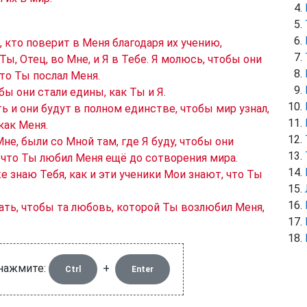
х, кто поверит в Меня благодаря их учению,
ы, Отец, во Мне, и Я в Тебе. Я молюсь, чтобы они
что Ты послал Меня.
бы они стали едины, как Ты и Я.
ть и они будут в полном единстве, чтобы мир узнал,
как Меня.
Мне, были со Мной там, где Я буду, чтобы они
 что Ты любил Меня ещё до сотворения мира.
е знаю Тебя, как и эти ученики Мои знают, что Ты
ать, чтобы та любовь, которой Ты возлюбил Меня,
 нажмите:
+
Ctrl
Enter