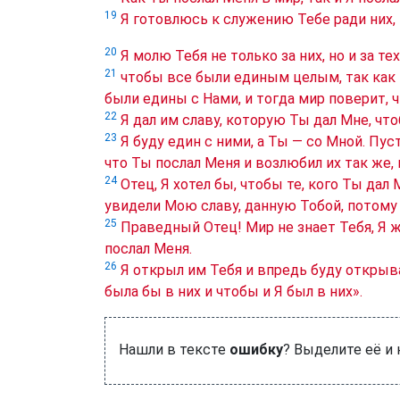
19
Я готовлюсь к служению Тебе ради них,
20
Я молю Тебя не только за них, но и за те
21
чтобы все были единым целым, так как Т
были едины с Нами, и тогда мир поверит, 
22
Я дал им славу, которую Ты дал Мне, что
23
Я буду един с ними, а Ты — со Мной. Пус
что Ты послал Меня и возлюбил их так же, 
24
Отец, Я хотел бы, чтобы те, кого Ты дал 
увидели Мою славу, данную Тобой, потому
25
Праведный Отец! Мир не знает Тебя, Я ж
послал Меня.
26
Я открыл им Тебя и впредь буду открыв
была бы в них и чтобы и Я был в них».
Нашли в тексте
ошибку
? Выделите её и