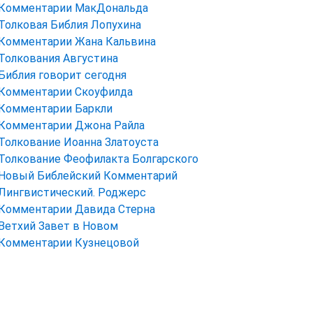
Комментарии МакДональда
Толковая Библия Лопухина
Комментарии Жана Кальвина
Толкования Августина
Библия говорит сегодня
Комментарии Скоуфилда
Комментарии Баркли
Комментарии Джона Райла
Толкование Иоанна Златоуста
Толкование Феофилакта Болгарского
Новый Библейский Комментарий
Лингвистический. Роджерс
Комментарии Давида Стерна
Ветхий Завет в Новом
Комментарии Кузнецовой