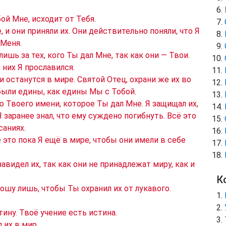
ой Мне, исходит от Тебя.
 и они приняли их. Они действительно поняли, что Я
 Меня.
лишь за тех, кого Ты дал Мне, так как они — Твои.
 них Я прославился.
ни останутся в мире. Святой Отец, охрани же их во
были едины, как едины Мы с Тобой.
ю Твоего имени, которое Ты дал Мне. Я защищал их,
 Я заранее знал, что ему суждено погибнуть. Всё это
саниях.
 это пока Я ещё в мире, чтобы они имели в себе
авидел их, так как они не принадлежат миру, как и
К
рошу лишь, чтобы Ты охранил их от лукавого.
ину. Твоё учение есть истина.
 их в мир.