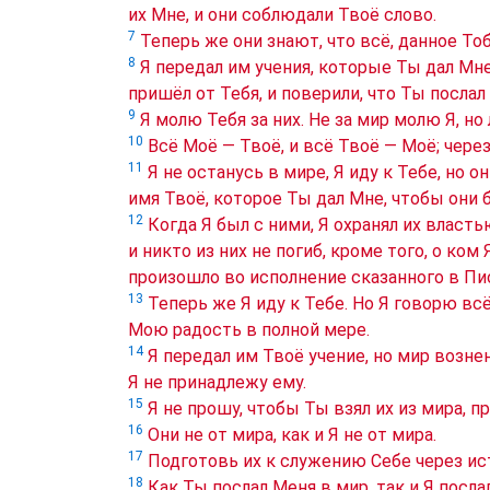
их Мне, и они соблюдали Твоё слово.
7
Теперь же они знают, что всё, данное Тоб
8
Я передал им учения, которые Ты дал Мне,
пришёл от Тебя, и поверили, что Ты послал
9
Я молю Тебя за них. Не за мир молю Я, но 
10
Всё Моё — Твоё, и всё Твоё — Моё; через
11
Я не останусь в мире, Я иду к Тебе, но о
имя Твоё, которое Ты дал Мне, чтобы они 
12
Когда Я был с ними, Я охранял их власть
и никто из них не погиб, кроме того, о ком
произошло во исполнение сказанного в Пи
13
Теперь же Я иду к Тебе. Но Я говорю всё
Мою радость в полной мере.
14
Я передал им Твоё учение, но мир вознен
Я не принадлежу ему.
15
Я не прошу, чтобы Ты взял их из мира, п
16
Они не от мира, как и Я не от мира.
17
Подготовь их к служению Себе через ист
18
Как Ты послал Меня в мир, так и Я послал