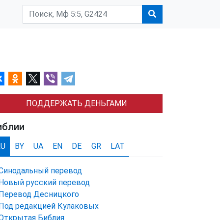
ПОДДЕРЖАТЬ ДЕНЬГАМИ
иблии
RU
BY
UA
EN
DE
GR
LAT
Синодальный перевод
Новый русский перевод
Перевод Десницкого
Под редакцией Кулаковых
Открытая Библия