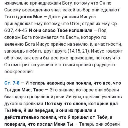
изначально принадлежали Богу, потому что Он по
Своему всеведению знал, какой выбор они сделают.
Ты отдал их Мне
— Даже ученики Иисуса
принадлежат Ему потому, что Отец отдал их Ему. Ср.
6:37, 44-45.
И они слово Твое исполнили
— Под
словом Бога понимается та Весть, которую по
велению Бога Иисус принес на землю, и, в частности,
заповедь любить друг друга (14:15, 21). Иисус говорит
об этом, как если бы все уже произошло, потому что
Он смотрит на учеников с точки зрения грядущего
воскресения.
Ст. 7-8
— И теперь наконец они поняли, что все, что
Ты дал Мне, Твое
— Это знание, которое они обрели
благодаря прощальной речи Иисуса, сделало учеников
духовно зрелыми.
Потому что слова, которые дал
Ты Мне, Я им передал, и они их приняли и
действительно поняли, что Я пришел от Тебя, и
поверили, что послал Меня Ты
— Теперь они обрели