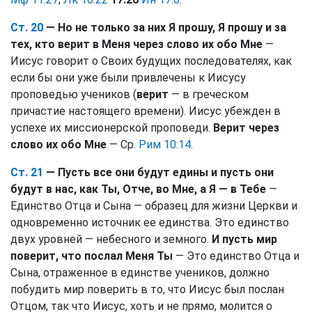
Ст. 20
— Но не только за них Я прошу, Я прошу и за
тех, кто верит в Меня через слово их обо Мне
—
Иисус говорит о Своих будущих последователях, как
если бы они уже были привлечены к Иисусу
проповедью учеников (
верит
— в греческом
причастие настоящего времени). Иисус убежден в
успехе их миссионерской проповеди.
Верит через
слово их обо Мне
— Ср.
Рим 10:14
.
Ст. 21
— Пусть все они будут едины и пусть они
будут в нас, как Ты, Отче, во Мне, а Я — в Тебе
—
Единство Отца и Сына — образец для жизни Церкви и
одновременно источник ее единства. Это единство
двух уровней — небесного и земного.
И пусть мир
поверит, что послал Меня Ты
— Это единство Отца и
Сына, отраженное в единстве учеников, должно
побудить мир поверить в то, что Иисус был послан
Отцом, так что Иисус, хоть и не прямо, молится о