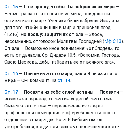
Ст. 15
— Я не прошу, чтобы Ты забрал их из мира
—
Несмотря на то, что они не из мира, они должны
оставаться в мире. Ученики были избраны Иисусом
для того, чтобы они шли в мир и приносили плод
(15:16).
Но прошу: защити их от зла
— Здесь,
несомненно, отголосок Молитвы Господней (
Мф 6:13
).
От зла
— Возможно иное понимание: «от Злодея», то
есть от дьявола. Ср. Дидахе 10:5: «Вспомни, Господь,
Свою Церковь, дабы избавить ее от всякого зла».
Ст. 16
— Они не из этого мира, как и Я не из этого
мира
— См. коммент. на
ст. 14
.
Ст. 17
— Посвяти их себе силой истины — Посвяти
—
возможен перевод: «освяти», «сделай святыми».
Смысл этого слова — перенесение из сферы
профанного и помещение в сферу божественного,
отделение от мира для Бога. В Библии глагол
употреблялся, когда говорилось о посвящении кого-