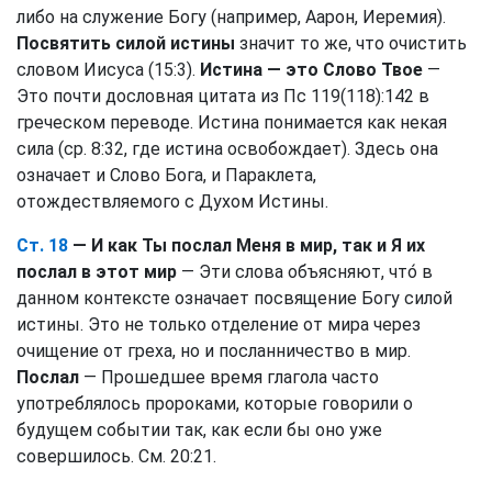
либо на служение Богу (например, Аарон, Иеремия).
Посвятить силой истины
значит то же, что очистить
словом Иисуса (15:3).
Истина — это Слово Твое
—
Это почти дословная цитата из Пс 119(118):142 в
греческом переводе. Истина понимается как некая
сила (ср. 8:32, где истина освобождает). Здесь она
означает и Слово Бога, и Параклета,
отождествляемого с Духом Истины.
Ст. 18
— И как Ты послал Меня в мир, так и Я их
послал в этот мир
— Эти слова объясняют, что́ в
данном контексте означает посвящение Богу силой
истины. Это не только отделение от мира через
очищение от греха, но и посланничество в мир.
Послал
— Прошедшее время глагола часто
употреблялось пророками, которые говорили о
будущем событии так, как если бы оно уже
совершилось. См. 20:21.