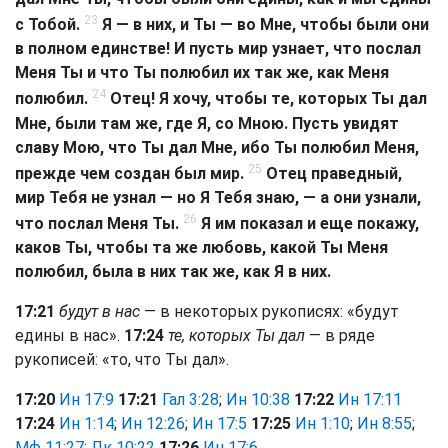
23
с Тобой.
Я — в них, и Ты — во Мне, чтобы были они
в полном единстве! И пусть мир узнает, что послал
Меня Ты и что Ты полюбил их так же, как Меня
24
полюбил.
Отец! Я хочу, чтобы те, которых Ты дал
Мне, были там же, где Я, со Мною. Пусть увидят
славу Мою, что Ты дал Мне, ибо Ты полюбил Меня,
25
прежде чем создан был мир.
Отец праведный,
мир Тебя не узнал — но Я Тебя знаю, — а они узнали,
26
что послал Меня Ты.
Я им показал и еще покажу,
каков Ты, чтобы та же любовь, какой Ты Меня
полюбил, была в них так же, как Я в них.
17:21
будут в нас
— в некоторых рукописях: «будут
едины в нас».
17:24
те, которых Ты дал
— в ряде
рукописей: «то, что Ты дал».
17:20
Ин 17:9
17:21
Гал 3:28
;
Ин 10:38
17:22
Ин 17:11
17:24
Ин 1:14
;
Ин 12:26
;
Ин 17:5
17:25
Ин 1:10
;
Ин 8:55
;
Мф 11:27
;
Лк 10:22
17:26
Ин 17:6
.