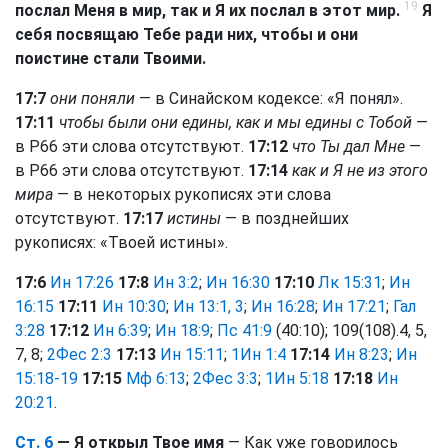
19
послал Меня в мир, так и Я их послал в этот мир.
Я
себя посвящаю Тебе ради них, чтобы и они
поистине стали Твоими.
17:7
они поняли
— в Синайском кодексе: «Я понял».
17:11
чтобы были они едины, как и мы едины с Тобой
—
в Р66 эти слова отсутствуют.
17:12
что Ты дал Мне
—
в Р66 эти слова отсутствуют.
17:14
как и Я не из этого
мира
— в некоторых рукописях эти слова
отсутствуют.
17:17
истины
— в позднейших
рукописях: «Твоей истины».
17:6
Ин 17:26
17:8
Ин 3:2
;
Ин 16:30
17:10
Лк 15:31
;
Ин
16:15
17:11
Ин 10:30
;
Ин 13:1, 3
;
Ин 16:28
;
Ин 17:21
;
Гал
3:28
17:12
Ин 6:39
;
Ин 18:9
;
Пс 41:9
(40:10); 109(108).4, 5,
7, 8;
2Фес 2:3
17:13
Ин 15:11
;
1Ин 1:4
17:14
Ин 8:23
;
Ин
15:18-19
17:15
Мф 6:13
;
2Фес 3:3
;
1Ин 5:18
17:18
Ин
20:21
.
Ст. 6
— Я открыл Твое имя
— Как уже говорилось