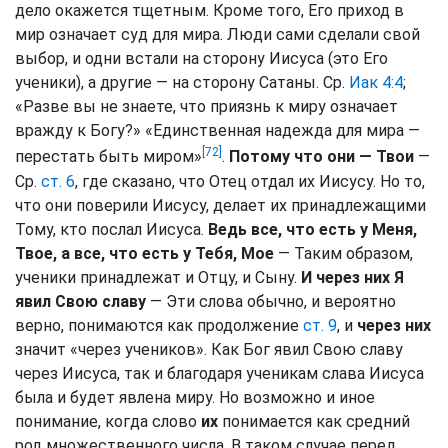
дело окажется тщетным. Кроме того, Его приход в
мир означает суд для мира. Люди сами сделали свой
выбор, и одни встали на сторону Иисуса (это Его
ученики), а другие — на сторону Сатаны. Ср.
Иак 4:4
;
«Разве вы не знаете, что приязнь к миру означает
вражду к Богу?» «Единственная надежда для мира —
[72]
перестать быть миром»
.
Потому что они — Твои
—
Ср.
ст. 6
, где сказано, что Отец отдал их Иисусу. Но то,
что они поверили Иисусу, делает их принадлежащими
Тому, кто послал Иисуса.
Ведь все, что есть у Меня,
Твое, а все, что есть у Тебя, Мое
— Таким образом,
ученики принадлежат и Отцу, и Сыну.
И через них Я
явил Свою славу
— Эти слова обычно, и вероятно
верно, понимаются как продолжение
ст. 9
, и
через них
значит «через учеников». Как Бог явил Свою славу
через Иисуса, так и благодаря ученикам слава Иисуса
была и будет явлена миру. Но возможно и иное
понимание, когда слово
их
понимается как средний
род множественного числа. В таком случае перед