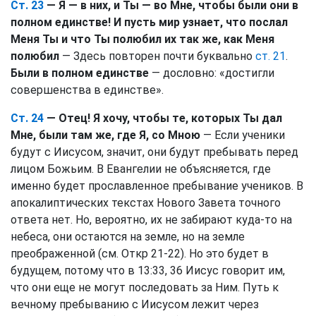
Ст. 23
— Я — в них, и Ты — во Мне, чтобы были они в
полном единстве! И пусть мир узнает, что послал
Меня Ты и что Ты полюбил их так же, как Меня
полюбил
— Здесь повторен почти буквально
ст. 21
.
Были в полном единстве
— дословно: «достигли
совершенства в единстве».
Ст. 24
— Отец! Я хочу, чтобы те, которых Ты дал
Мне, были там же, где Я, со Мною
— Если ученики
будут с Иисусом, значит, они будут пребывать перед
лицом Божьим. В Евангелии не объясняется, где
именно будет прославленное пребывание учеников. В
апокалиптических текстах Нового Завета точного
ответа нет. Но, вероятно, их не забирают куда-то на
небеса, они остаются на земле, но на земле
преображенной (см. Откр 21-22). Но это будет в
будущем, потому что в 13:33, 36 Иисус говорит им,
что они еще не могут последовать за Ним. Путь к
вечному пребыванию с Иисусом лежит через