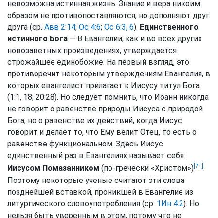
невозможна истинная жизнь. Знание и вера никоим
образом не противопоставляются, но дополняют друг
друга (ср.
Авв 2:14
;
Ос 4:6
;
Ос 6:3, 6
).
Единственного
истинного Бога
— В Евангелии, как и во всех других
новозаветных произведениях, утверждается
строжайшее единобожие. На первый взгляд, это
противоречит некоторым утверждениям Евангелия, в
которых евангелист прилагает к Иисусу титул Бога
(1:1, 18; 20:28). Но следует помнить, что Иоанн никогда
не говорит о равенстве природы Иисуса с природой
Бога, но о равенстве их действий, когда Иисус
говорит и делает то, что Ему велит Отец, то есть о
равенстве функциональном. Здесь Иисус
единственный раз в Евангелиях называет себя
[71]
Иисусом Помазанником
(по-гречески «Христом»)
.
Поэтому некоторые ученые считают эти слова
позднейшей вставкой, проникшей в Евангелие из
литургического словоупотребления (ср.
1Ин 4:2
). Но
нельзя быть уверенным в этом, потому что не