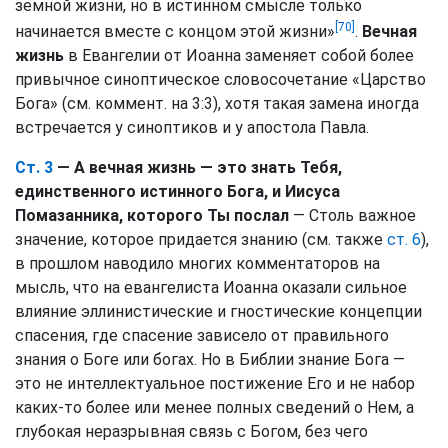
земной жизни, но в истинном смысле только
[70]
начинается вместе с концом этой жизни»
.
Вечная
жизнь
в Евангелии от Иоанна заменяет собой более
привычное синоптическое словосочетание «Царство
Бога» (см. коммент. на 3:3), хотя такая замена иногда
встречается у синоптиков и у апостола Павла.
Ст. 3
— А вечная жизнь — это знать Тебя,
единственного истинного Бога, и Иисуса
Помазанника, которого Ты послал
— Столь важное
значение, которое придается знанию (см. также
ст. 6
),
в прошлом наводило многих комментаторов на
мысль, что на евангелиста Иоанна оказали сильное
влияние эллинистические и гностические концепции
спасения, где спасение зависело от правильного
знания о Боге или богах. Но в Библии знание Бога —
это не интеллектуальное постижение Его и не набор
каких-то более или менее полных сведений о Нем, а
глубокая неразрывная связь с Богом, без чего