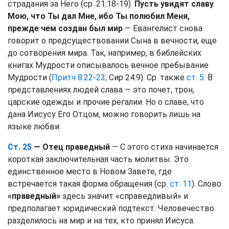
страдания за Него (ср. 21:18-19).
Пусть увидят славу
Мою, что Ты дал Мне, ибо Ты полюбил Меня,
прежде чем создан был мир
— Евангелист снова
говорит о предсуществовании Сына в вечности, еще
до сотворения мира. Так, например, в библейских
книгах Мудрости описывалось вечное пребывание
Мудрости (
Притч 8:22-23
; Сир 24:9). Ср. также
ст. 5
. В
представлениях людей слава — это почет, трон,
царские одежды и прочие регалии. Но о славе, что
дана Иисусу Его Отцом, можно говорить лишь на
языке любви.
Ст. 25
— Отец праведный
— С этого стиха начинается
короткая заключительная часть молитвы. Это
единственное место в Новом Завете, где
встречается такая форма обращения (ср.
ст. 11
). Слово
«праведный»
здесь значит «справедливый» и
предполагает юридический подтекст. Человечество
разделилось на мир и на тех, кто принял Иисуса.