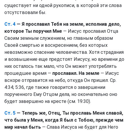
существует ни одной рукописи, в которой эти слова
отсутствовали бы.
Ст. 4
— Я прославил Тебя на земле, исполнив дело,
которое Ты поручил Мне
— Иисус прославил Отца
Своим земным служением, но главным образом
Своей смертью и воскресением, без которых
невозможно спасение человечества. Хотя страдания
и возвышение еще предстоят Иисусу, но времени до
них осталось так мало, что Он может употреблять
прошедшее время —
прославил. На земле
— Иисус
вскоре отправится на небо, откуда Он пришел. Ср.
4:34; 5:36, где также говорится о завершении
порученного Ему Отцом дела, но окончательно оно
будет завершено на кресте (см. 19:30).
Ст. 5
— Теперь же, Отец, Ты прославь Меня славой,
что была у Меня, когда Я был с Тобою, прежде чем
мир начал быть
— Слава Иисуса не будет для Него