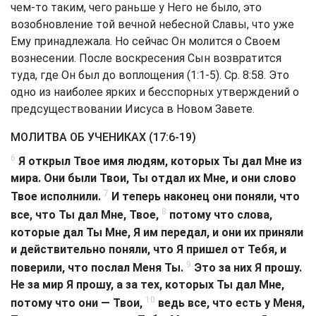
чем-то таким, чего раньше у Него не было, это
возобновление той вечной небесной Славы, что уже
Ему принадлежала. Но сейчас Он молится о Своем
вознесении. После воскресения Сын возвратится
туда, где Он был до воплощения (1:1-5). Ср. 8:58. Это
одно из наиболее ярких и бесспорных утверждений о
предсуществовании Иисуса в Новом Завете.
МОЛИТВА ОБ УЧЕНИКАХ (17:6-19)
6
Я открыл Твое имя людям, которых Ты дал Мне из
мира. Они были Твои, Ты отдал их Мне, и они слово
7
Твое исполнили.
И теперь наконец они поняли, что
8
все, что Ты дал Мне, Твое,
потому что слова,
которые дал Ты Мне, Я им передал, и они их приняли
и действительно поняли, что Я пришел от Тебя, и
9
поверили, что послал Меня Ты.
Это за них Я прошу.
Не за мир Я прошу, а за тех, которых Ты дал Мне,
10
потому что они — Твои,
ведь все, что есть у Меня,