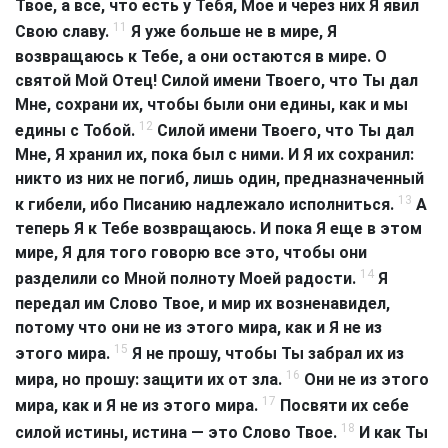
Твое, а все, что есть у Тебя, Мое и через них Я явил
11
Свою славу.
Я уже больше не в мире, Я
возвращаюсь к Тебе, а они остаются в мире. О
святой Мой Отец! Силой имени Твоего, что Ты дал
Мне, сохрани их, чтобы были они едины, как и мы
12
едины с Тобой.
Силой имени Твоего, что Ты дал
Мне, Я хранил их, пока был с ними. И Я их сохранил:
никто из них не погиб, лишь один, предназначенный
13
к гибели, ибо Писанию надлежало исполниться.
А
теперь Я к Тебе возвращаюсь. И пока Я еще в этом
мире, Я для того говорю все это, чтобы они
14
разделили со Мной полноту Моей радости.
Я
передал им Слово Твое, и мир их возненавидел,
потому что они не из этого мира, как и Я не из
15
этого мира.
Я не прошу, чтобы Ты забрал их из
16
мира, но прошу: защити их от зла.
Они не из этого
17
мира, как и Я не из этого мира.
Посвяти их себе
18
силой истины, истина — это Слово Твое.
И как Ты