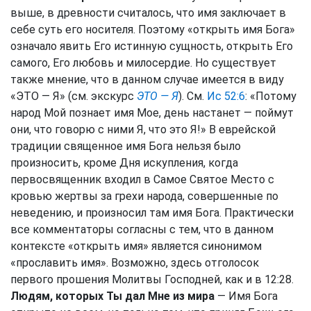
выше, в древности считалось, что имя заключает в
себе суть его носителя. Поэтому «открыть имя Бога»
означало явить Его истинную сущность, открыть Его
самого, Его любовь и милосердие. Но существует
также мнение, что в данном случае имеется в виду
«ЭТО — Я» (см. экскурс
ЭТО — Я
). См.
Ис 52:6
: «Потому
народ Мой познает имя Мое, день настанет — поймут
они, что говорю с ними Я, что это Я!» В еврейской
традиции священное имя Бога нельзя было
произносить, кроме Дня искупления, когда
первосвященник входил в Самое Святое Место с
кровью жертвы за грехи народа, совершенные по
неведению, и произносил там имя Бога. Практически
все комментаторы согласны с тем, что в данном
контексте «открыть имя» является синонимом
«прославить имя». Возможно, здесь отголосок
первого прошения Молитвы Господней, как и в 12:28.
Людям, которых Ты дал Мне из мира
— Имя Бога