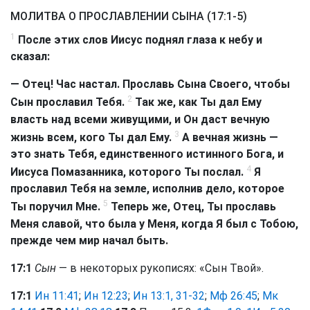
МОЛИТВА О ПРОСЛАВЛЕНИИ СЫНА (17:1-5)
1
После этих слов Иисус поднял глаза к небу и
сказал:
— Отец! Час настал. Прославь Сына Своего, чтобы
2
Сын прославил Тебя.
Так же, как Ты дал Ему
власть над всеми живущими, и Он даст вечную
3
жизнь всем, кого Ты дал Ему.
А вечная жизнь —
это знать Тебя, единственного истинного Бога, и
4
Иисуса Помазанника, которого Ты послал.
Я
прославил Тебя на земле, исполнив дело, которое
5
Ты поручил Мне.
Теперь же, Отец, Ты прославь
Меня славой, что была у Меня, когда Я был с Тобою,
прежде чем мир начал быть.
17:1
Сын
— в некоторых рукописях: «Сын Твой».
17:1
Ин 11:41
;
Ин 12:23
;
Ин 13:1, 31-32
;
Мф 26:45
;
Мк