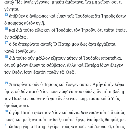
αὐτῷ Ἴδε ὑγιὴς γέγονας· μηκέτι ἁμάρτανε, ἵνα μὴ χεῖρόν σοί τι
γένηται.
15
ἀπῆλθεν ὁ ἄνθρωπος καὶ εἶπεν τοῖς Ἰουδαίοις ὅτι Ἰησοῦς ἐστιν
ὁ ποιήσας αὐτὸν ὑγιῆ.
16
καὶ διὰ τοῦτο ἐδίωκον οἱ Ἰουδαῖοι τὸν Ἰησοῦν, ὅτι ταῦτα ἐποίει
ἐν σαββάτῳ.
17
ὁ δὲ ἀπεκρίνατο αὐτοῖς Ὁ Πατήρ μου ἕως ἄρτι ἐργάζεται,
κἀγὼ ἐργάζομαι·
18
διὰ τοῦτο οὖν μᾶλλον ἐζήτουν αὐτὸν οἱ Ἰουδαῖοι ἀποκτεῖναι,
ὅτι οὐ μόνον ἔλυεν τὸ σάββατον, ἀλλὰ καὶ Πατέρα ἴδιον ἔλεγεν
τὸν Θεόν, ἴσον ἑαυτὸν ποιῶν τῷ Θεῷ.
19
Ἀπεκρίνατο οὖν ὁ Ἰησοῦς καὶ ἔλεγεν αὐτοῖς Ἀμὴν ἀμὴν λέγω
ὑμῖν, οὐ δύναται ὁ Υἱὸς ποιεῖν ἀφ’ ἑαυτοῦ οὐδὲν, ἂν μή τι βλέπῃ
τὸν Πατέρα ποιοῦντα· ἃ γὰρ ἂν ἐκεῖνος ποιῇ, ταῦτα καὶ ὁ Υἱὸς
ὁμοίως ποιεῖ.
20
ὁ γὰρ Πατὴρ φιλεῖ τὸν Υἱὸν καὶ πάντα δείκνυσιν αὐτῷ ἃ αὐτὸς
ποιεῖ, καὶ μείζονα τούτων δείξει αὐτῷ ἔργα, ἵνα ὑμεῖς θαυμάζητε.
21
ὥσπερ γὰρ ὁ Πατὴρ ἐγείρει τοὺς νεκροὺς καὶ ζωοποιεῖ, οὕτως