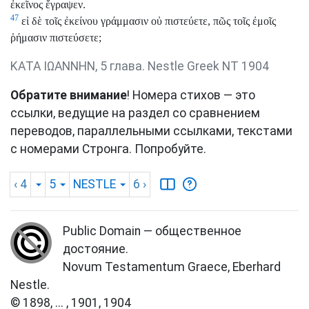
ἐκεῖνος ἔγραψεν.
47
εἰ δὲ τοῖς ἐκείνου γράμμασιν οὐ πιστεύετε, πῶς τοῖς ἐμοῖς
ῥήμασιν πιστεύσετε;
ΚΑΤΑ ΙΩΑΝΝΗΝ, 5 глава. Nestle Greek NT 1904
Обратите внимание
! Номера стихов — это
ссылки, ведущие на раздел со сравнением
переводов, параллельными ссылками, текстами
с номерами Стронга. Попробуйте.
‹ 4
5
NESTLE
6
›
Public Domain — общественное
достояние.
Novum Testamentum Graece, Eberhard
Nestle.
© 1898, ... , 1901, 1904