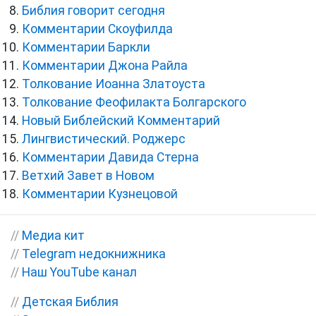
Библия говорит сегодня
Комментарии Скоуфилда
Комментарии Баркли
Комментарии Джона Райла
Толкование Иоанна Златоуста
Толкование Феофилакта Болгарского
Новый Библейский Комментарий
Лингвистический. Роджерс
Комментарии Давида Стерна
Ветхий Завет в Новом
Комментарии Кузнецовой
//
Медиа кит
//
Telegram недокнижника
//
Наш YouTube канал
//
Детская Библия