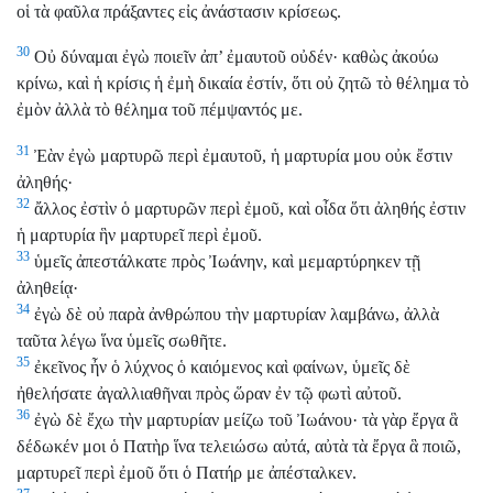
οἱ τὰ φαῦλα πράξαντες εἰς ἀνάστασιν κρίσεως.
30
Οὐ δύναμαι ἐγὼ ποιεῖν ἀπ’ ἐμαυτοῦ οὐδέν· καθὼς ἀκούω
κρίνω, καὶ ἡ κρίσις ἡ ἐμὴ δικαία ἐστίν, ὅτι οὐ ζητῶ τὸ θέλημα τὸ
ἐμὸν ἀλλὰ τὸ θέλημα τοῦ πέμψαντός με.
31
Ἐὰν ἐγὼ μαρτυρῶ περὶ ἐμαυτοῦ, ἡ μαρτυρία μου οὐκ ἔστιν
ἀληθής·
32
ἄλλος ἐστὶν ὁ μαρτυρῶν περὶ ἐμοῦ, καὶ οἶδα ὅτι ἀληθής ἐστιν
ἡ μαρτυρία ἣν μαρτυρεῖ περὶ ἐμοῦ.
33
ὑμεῖς ἀπεστάλκατε πρὸς Ἰωάνην, καὶ μεμαρτύρηκεν τῇ
ἀληθείᾳ·
34
ἐγὼ δὲ οὐ παρὰ ἀνθρώπου τὴν μαρτυρίαν λαμβάνω, ἀλλὰ
ταῦτα λέγω ἵνα ὑμεῖς σωθῆτε.
35
ἐκεῖνος ἦν ὁ λύχνος ὁ καιόμενος καὶ φαίνων, ὑμεῖς δὲ
ἠθελήσατε ἀγαλλιαθῆναι πρὸς ὥραν ἐν τῷ φωτὶ αὐτοῦ.
36
ἐγὼ δὲ ἔχω τὴν μαρτυρίαν μείζω τοῦ Ἰωάνου· τὰ γὰρ ἔργα ἃ
δέδωκέν μοι ὁ Πατὴρ ἵνα τελειώσω αὐτά, αὐτὰ τὰ ἔργα ἃ ποιῶ,
μαρτυρεῖ περὶ ἐμοῦ ὅτι ὁ Πατήρ με ἀπέσταλκεν.