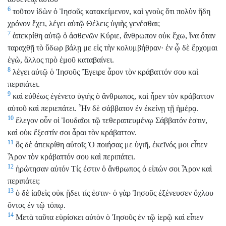
6
τοῦτον ἰδὼν ὁ Ἰησοῦς κατακείμενον, καὶ γνοὺς ὅτι πολὺν ἤδη
χρόνον ἔχει, λέγει αὐτῷ Θέλεις ὑγιὴς γενέσθαι;
7
ἀπεκρίθη αὐτῷ ὁ ἀσθενῶν Κύριε, ἄνθρωπον οὐκ ἔχω, ἵνα ὅταν
ταραχθῇ τὸ ὕδωρ βάλῃ με εἰς τὴν κολυμβήθραν· ἐν ᾧ δὲ ἔρχομαι
ἐγὼ, ἄλλος πρὸ ἐμοῦ καταβαίνει.
8
λέγει αὐτῷ ὁ Ἰησοῦς Ἔγειρε ἆρον τὸν κράβαττόν σου καὶ
περιπάτει.
9
καὶ εὐθέως ἐγένετο ὑγιὴς ὁ ἄνθρωπος, καὶ ἦρεν τὸν κράβαττον
αὐτοῦ καὶ περιεπάτει. Ἦν δὲ σάββατον ἐν ἐκείνῃ τῇ ἡμέρᾳ.
10
ἔλεγον οὖν οἱ Ἰουδαῖοι τῷ τεθεραπευμένῳ Σάββατόν ἐστιν,
καὶ οὐκ ἔξεστίν σοι ἆραι τὸν κράβαττον.
11
ὃς δὲ ἀπεκρίθη αὐτοῖς Ὁ ποιήσας με ὑγιῆ, ἐκεῖνός μοι εἶπεν
Ἆρον τὸν κράβαττόν σου καὶ περιπάτει.
12
ἠρώτησαν αὐτόν Τίς ἐστιν ὁ ἄνθρωπος ὁ εἰπών σοι Ἆρον καὶ
περιπάτει;
13
ὁ δὲ ἰαθεὶς οὐκ ᾔδει τίς ἐστιν· ὁ γὰρ Ἰησοῦς ἐξένευσεν ὄχλου
ὄντος ἐν τῷ τόπῳ.
14
Μετὰ ταῦτα εὑρίσκει αὐτὸν ὁ Ἰησοῦς ἐν τῷ ἱερῷ καὶ εἶπεν