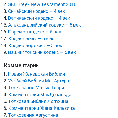
SBL Greek New Testament 2010
Синайский кодекс — 4 век
Ватиканский кодекс — 4 век
Александрийский кодекс — 5 век
Ефремов кодекс — 5 век
Кодекс Безы — 5 век
Кодекс Борджиа — 5 век
Вашингтонский кодекс — 5 век
Комментарии
Новая Женевская Библия
Учебной Библии МакАртура
Толкование Мэтью Генри
Комментарии МакДональда
Толковая Библия Лопухина
Комментарии Жана Кальвина
Толкования Августина