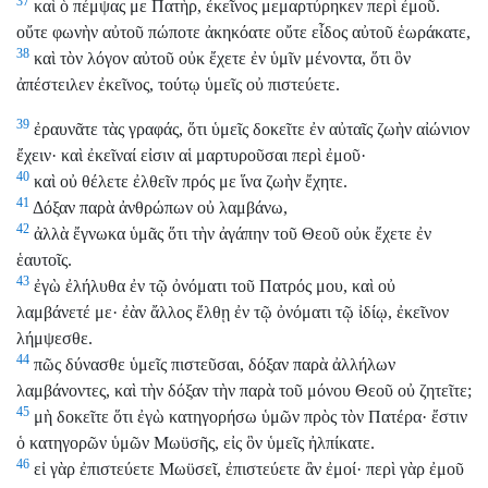
37
καὶ ὁ πέμψας με Πατὴρ, ἐκεῖνος μεμαρτύρηκεν περὶ ἐμοῦ.
οὔτε φωνὴν αὐτοῦ πώποτε ἀκηκόατε οὔτε εἶδος αὐτοῦ ἑωράκατε,
38
καὶ τὸν λόγον αὐτοῦ οὐκ ἔχετε ἐν ὑμῖν μένοντα, ὅτι ὃν
ἀπέστειλεν ἐκεῖνος, τούτῳ ὑμεῖς οὐ πιστεύετε.
39
ἐραυνᾶτε τὰς γραφάς, ὅτι ὑμεῖς δοκεῖτε ἐν αὐταῖς ζωὴν αἰώνιον
ἔχειν· καὶ ἐκεῖναί εἰσιν αἱ μαρτυροῦσαι περὶ ἐμοῦ·
40
καὶ οὐ θέλετε ἐλθεῖν πρός με ἵνα ζωὴν ἔχητε.
41
Δόξαν παρὰ ἀνθρώπων οὐ λαμβάνω,
42
ἀλλὰ ἔγνωκα ὑμᾶς ὅτι τὴν ἀγάπην τοῦ Θεοῦ οὐκ ἔχετε ἐν
ἑαυτοῖς.
43
ἐγὼ ἐλήλυθα ἐν τῷ ὀνόματι τοῦ Πατρός μου, καὶ οὐ
λαμβάνετέ με· ἐὰν ἄλλος ἔλθῃ ἐν τῷ ὀνόματι τῷ ἰδίῳ, ἐκεῖνον
λήμψεσθε.
44
πῶς δύνασθε ὑμεῖς πιστεῦσαι, δόξαν παρὰ ἀλλήλων
λαμβάνοντες, καὶ τὴν δόξαν τὴν παρὰ τοῦ μόνου Θεοῦ οὐ ζητεῖτε;
45
μὴ δοκεῖτε ὅτι ἐγὼ κατηγορήσω ὑμῶν πρὸς τὸν Πατέρα· ἔστιν
ὁ κατηγορῶν ὑμῶν Μωϋσῆς, εἰς ὃν ὑμεῖς ἠλπίκατε.
46
εἰ γὰρ ἐπιστεύετε Μωϋσεῖ, ἐπιστεύετε ἂν ἐμοί· περὶ γὰρ ἐμοῦ