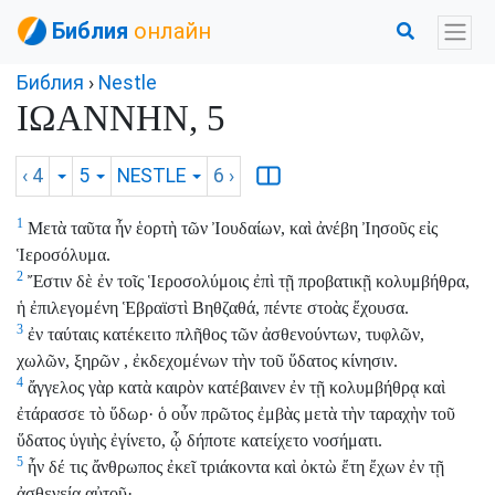
Библия
онлайн
Библия
›
Nestle
ΙΩΑΝΝΗΝ, 5
‹ 4
5
NESTLE
6
›
1
Μετὰ ταῦτα ἦν ἑορτὴ τῶν Ἰουδαίων, καὶ ἀνέβη Ἰησοῦς εἰς
Ἱεροσόλυμα.
2
Ἔστιν δὲ ἐν τοῖς Ἱεροσολύμοις ἐπὶ τῇ προβατικῇ κολυμβήθρα,
ἡ ἐπιλεγομένη Ἑβραϊστὶ Βηθζαθά, πέντε στοὰς ἔχουσα.
3
ἐν ταύταις κατέκειτο πλῆθος τῶν ἀσθενούντων, τυφλῶν,
χωλῶν, ξηρῶν , ἐκδεχομένων τὴν τοῦ ὕδατος κίνησιν.
4
ἄγγελος γὰρ κατὰ καιρὸν κατέβαινεν ἐν τῇ κολυμβήθρᾳ καὶ
ἐτάρασσε τὸ ὕδωρ· ὁ οὖν πρῶτος ἐμβὰς μετὰ τὴν ταραχὴν τοῦ
ὕδατος ὑγιὴς ἐγίνετο, ᾧ δήποτε κατείχετο νοσήματι.
5
ἦν δέ τις ἄνθρωπος ἐκεῖ τριάκοντα καὶ ὀκτὼ ἔτη ἔχων ἐν τῇ
ἀσθενείᾳ αὐτοῦ·