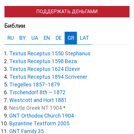
ПОДДЕРЖАТЬ ДЕНЬГАМИ
Библии
RU
BY
UA
EN
DE
GR
LAT
Textus Receptus 1550 Stephanus
Textus Receptus 1598 Beza
Textus Receptus 1624 Elzevir
Textus Receptus 1894 Scrivener
Tregelles 1857−1879
Tischendorf 8th — 1872
Westcott and Hort 1881
●
Nestle Greek NT 1904
GNT Orthodox Church 1904
Byzantine Textform 2005
GNT Family 35