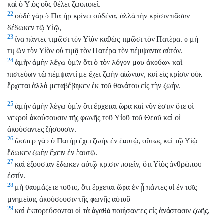
καὶ ὁ Υἱὸς οὓς θέλει ζωοποιεῖ.
22
οὐδὲ γὰρ ὁ Πατὴρ κρίνει οὐδένα, ἀλλὰ τὴν κρίσιν πᾶσαν
δέδωκεν τῷ Υἱῷ,
23
ἵνα πάντες τιμῶσι τὸν Υἱὸν καθὼς τιμῶσι τὸν Πατέρα. ὁ μὴ
τιμῶν τὸν Υἱὸν οὐ τιμᾷ τὸν Πατέρα τὸν πέμψαντα αὐτόν.
24
ἀμὴν ἀμὴν λέγω ὑμῖν ὅτι ὁ τὸν λόγον μου ἀκούων καὶ
πιστεύων τῷ πέμψαντί με ἔχει ζωὴν αἰώνιον, καὶ εἰς κρίσιν οὐκ
ἔρχεται ἀλλὰ μεταβέβηκεν ἐκ τοῦ θανάτου εἰς τὴν ζωήν.
25
ἀμὴν ἀμὴν λέγω ὑμῖν ὅτι ἔρχεται ὥρα καὶ νῦν ἐστιν ὅτε οἱ
νεκροὶ ἀκούσουσιν τῆς φωνῆς τοῦ Υἱοῦ τοῦ Θεοῦ καὶ οἱ
ἀκούσαντες ζήσουσιν.
26
ὥσπερ γὰρ ὁ Πατὴρ ἔχει ζωὴν ἐν ἑαυτῷ, οὕτως καὶ τῷ Υἱῷ
ἔδωκεν ζωὴν ἔχειν ἐν ἑαυτῷ.
27
καὶ ἐξουσίαν ἔδωκεν αὐτῷ κρίσιν ποιεῖν, ὅτι Υἱὸς ἀνθρώπου
ἐστίν.
28
μὴ θαυμάζετε τοῦτο, ὅτι ἔρχεται ὥρα ἐν ᾗ πάντες οἱ ἐν τοῖς
μνημείοις ἀκούσουσιν τῆς φωνῆς αὐτοῦ
29
καὶ ἐκπορεύσονται οἱ τὰ ἀγαθὰ ποιήσαντες εἰς ἀνάστασιν ζωῆς,