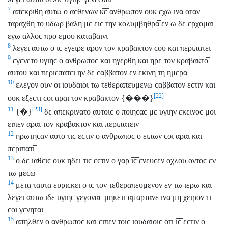
7
απεκριθη αυτω ο αϲθενων κ̅ε̅ ανθρωπον ουκ εχω ινα οταν
ταραχθη το υδωρ βαλη με ειϲ την κολυμβηθρα̅ εν ω δε ερχομαι
εγω αλλοϲ προ εμου καταβαινι
8
λεγει αυτω ο ι̅ϲ̅ εγειρε αρον τον κραβακτον ϲου και περιπατει
9
εγενετο υγιηϲ ο ανθρωποϲ και ηγερθη και ηρε τον κραβακτο̅
αυτου και περιεπατει ην δε ϲαββατον εν εκινη τη ημερα
10
ελεγον ουν οι ιουδαιοι τω τεθεραπευμενω ϲαββατον εϲτιν και
[22]
ουκ εξεϲτι̅ ϲοι αραι τον κραβακτον {���}
[23]
11
{�}
δε απεκρινατο αυτοιϲ ο ποιηϲαϲ με υγιην εκεινοϲ μοι
ειπεν αραι τον κραβακτον και περιπατειν
12
ηρωτηϲαν αυτο̅ τιϲ εϲτιν ο ανθρωποϲ ο ειπων ϲοι αραι και
περιπατι̅
13
ο δε ιαθειϲ ουκ ηδει τιϲ εϲτιν ο γαρ ι̅ϲ̅ ενευϲεν οχλου οντοϲ εν
τω μεϲω
14
μετα ταυτα ευριϲκει ο ι̅ϲ̅ τον τεθεραπευμενον εν τω ιερω και
λεγει αυτω ιδε υγιηϲ γεγοναϲ μηκετι αμαρτανε ινα μη χειρον τι
ϲοι γενηται
15
απηλθεν ο ανθρωποϲ και ειπεν τοιϲ ιουδαιοιϲ οτι ι̅ϲ̅ εϲτιν ο