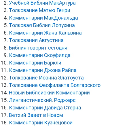
Учебной Библии МакАртура
Толкование Мэтью Генри
Комментарии МакДональда
Толковая Библия Лопухина
Комментарии Жана Кальвина
Толкования Августина
Библия говорит сегодня
Комментарии Скоуфилда
Комментарии Баркли
Комментарии Джона Райла
Толкование Иоанна Златоуста
Толкование Феофилакта Болгарского
Новый Библейский Комментарий
Лингвистический. Роджерс
Комментарии Давида Стерна
Ветхий Завет в Новом
Комментарии Кузнецовой