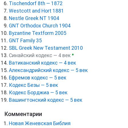
Tischendorf 8th — 1872
Westcott and Hort 1881
Nestle Greek NT 1904
GNT Orthodox Church 1904
Byzantine Textform 2005
GNT Family 35
SBL Greek New Testament 2010
●
Синайский кодекс — 4 век
Ватиканский кодекс — 4 век
Александрийский кодекс — 5 век
Ефремов кодекс — 5 век
Кодекс Безы — 5 век
Кодекс Борджиа — 5 век
Вашингтонский кодекс — 5 век
Комментарии
Новая Женевская Библия