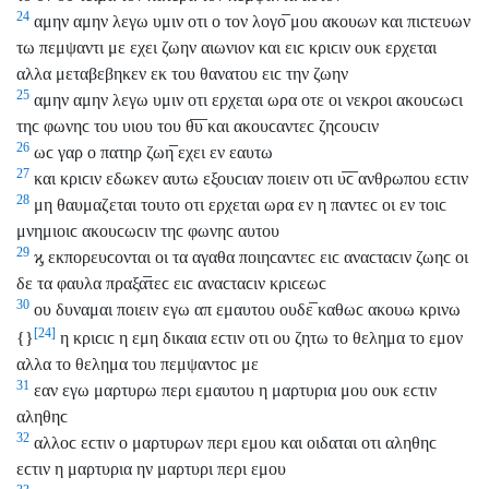
24
αμην αμην λεγω υμιν οτι ο τον λογο̅ μου ακουων και πιϲτευων
τω πεμψαντι με εχει ζωην αιωνιον και ειϲ κριϲιν ουκ ερχεται
αλλα μεταβεβηκεν εκ του θανατου ειϲ την ζωην
25
αμην αμην λεγω υμιν οτι ερχεται ωρα οτε οι νεκροι ακουϲωϲι
τηϲ φωνηϲ του υιου του θ̅υ̅ και ακουϲαντεϲ ζηϲουϲιν
26
ωϲ γαρ ο πατηρ ζωη̅ εχει εν εαυτω
27
και κριϲιν εδωκεν αυτω εξουϲιαν ποιειν οτι υ̅ϲ̅ ανθρωπου εϲτιν
28
μη θαυμαζεται τουτο οτι ερχεται ωρα εν η παντεϲ οι εν τοιϲ
μνημιοιϲ ακουϲωϲιν τηϲ φωνηϲ αυτου
29
ϗ εκπορευϲονται οι τα αγαθα ποιηϲαντεϲ ειϲ αναϲταϲιν ζωηϲ οι
δε τα φαυλα πραξα̅τεϲ ειϲ αναϲταϲιν κριϲεωϲ
30
ου δυναμαι ποιειν εγω απ εμαυτου ουδε̅ καθωϲ ακουω κρινω
[24]
{}
η κριϲιϲ η εμη δικαια εϲτιν οτι ου ζητω το θελημα το εμον
αλλα το θελημα του πεμψαντοϲ με
31
εαν εγω μαρτυρω περι εμαυτου η μαρτυρια μου ουκ εϲτιν
αληθηϲ
32
αλλοϲ εϲτιν ο μαρτυρων περι εμου και οιδαται οτι αληθηϲ
εϲτιν η μαρτυρια ην μαρτυρι περι εμου