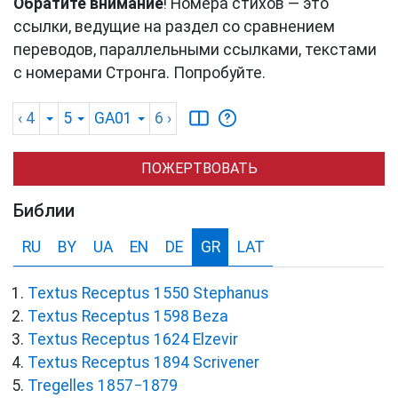
Обратите внимание
! Номера стихов — это
ссылки, ведущие на раздел со сравнением
переводов, параллельными ссылками, текстами
с номерами Стронга. Попробуйте.
‹ 4
5
GA01
6
›
ПОЖЕРТВОВАТЬ
Библии
RU
BY
UA
EN
DE
GR
LAT
Textus Receptus 1550 Stephanus
Textus Receptus 1598 Beza
Textus Receptus 1624 Elzevir
Textus Receptus 1894 Scrivener
Tregelles 1857−1879