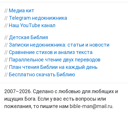
//
Медиа кит
//
Telegram недокнижника
//
Наш YouTube канал
//
Детская Библия
//
Записки недокнижника: статьи и новости
//
Сравнение стихов и анализ текста
//
Параллельное чтение двух переводов
//
План чтения Библии на каждый день
//
Бесплатно скачать Библию
2007–2026. Сделано с любовью для любящих и
ищущих Бога. Если у вас есть вопросы или
пожелания, то пишите нам
bible-man@mail.ru
.