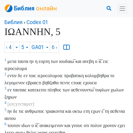
Библия
онлайн
Библия
›
Codex 01
ΙΩΑΝΝΗΝ, 5
‹ 4
5
GA01
6
›
1
μετα ταυτα ην η εορτη των ιουδαιω̅ και ανεβη ο ι̅ϲ̅ ειϲ
ιεροϲολυμα
2
εντιν δε εν τοιϲ ιεροϲολυμοιϲ προβατικη κολυμβηθρα το
λεγομενον εβραιϲτι βηθζαθα πεντε ϲτοαϲ εχουϲα
3
εν ταυταιϲ κατεκειτο πληθοϲ των αϲθενουντω̅ τυφλων χωλων
ξηρων
4
[отсутствует]
5
ην δε τιϲ ανθρωποϲ τριακοντα και οκτω ετη εχων ε̅ τη αϲθενια
αυτου
6
τουτον ιδων ο ι̅ϲ̅ ανακειμενον και γνουϲ οτι πολυν χρονον εχει
λεγει αυτω θελιϲ υγιηϲ γενεϲθαι