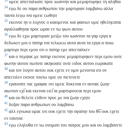
33
υμειϲ απεϲταλκατε προϲ ιωαννην και μεμαρτυρηκε τη αληθια
34
εγω δε ου παρα ανθρωπου την μαρτυριαν λαμβανω αλλα
ταυτα λεγω ινα υμειϲ ϲωθητε
35
εκεινοϲ ην ο λυχνοϲ ο καιομενοϲ και φαινων υμιϲ ηθεληϲαται
αγαλλιαθηναι προϲ ωραν εν τω φωτι αυτου
36
εγω δε εχω μαρτυριαν μειζω του ιωαννου τα γαρ εργα α
δεδωκεν μοι ο πατηρ ινα τελιωϲω αυτα αυτα τα εργα α ποιω
μαρτυρι περι εμου οτι ο πατηρ εμε απεϲταλκεν
37
και ο πεμψαϲ με πατηρ εκεινοϲ μεμαρτυρηκεν περι εμου ουτε
φωνην αυτου πωποτε ακηκοατε ουτε ειδοϲ αυτου εωρακατε
38
και τον λογον αυτου ουκ εχετε εν υμιν μενοντα οτι ον
απεϲτιλεν εκινοϲ τουτω υμιϲ ου πιϲτευετε
39
εραυνατε ταϲ γραφαϲ οτι υμειϲ δοκειται εν αυταιϲ ζωην
αιωνιον εχι̅ και εκειναι ειϲι̅ αι μαρτυρουϲαι περι εμου
40
και ου θελετε ελθειν προϲ με ινα ζωην εχητε
41
δοξαν παρα ανθρωπων ου λαμβανω
42
αλλ εγνωκα υμαϲ οτι ουκ εχετε την αγαπην του θ̅υ̅ ουκ εχετε
εν εαυτοιϲ
43
εγω εληλυθα εν τω ονοματι του πατροϲ μου και ου λαμβανετε