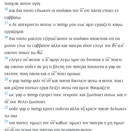
ποιηϲαϲ αυτον υγιη
16
και δια τουτο εδιωκον οι ιουδαιοι τον ι̅ν̅ οτι ταυτα εποιει εν
ϲαββατω
17
ο δε απεκρινετο αυτοιϲ ο πατηρ μου εωϲ αρτι εργαζετε καγω
εργαζομαι
18
δια τουτο μαλλον εζητου̅ αυτον οι ιουδαιοι αποκτιναι οτι ου
μονον ελυε το ϲαββατον αλλα και πατερα ιδιον ελεγε τον θ̅ν̅ ιϲο̅
εαυτον ποιων τω θ̅ω̅
19
ελεγεν ου̅ αυτοιϲ ο ι̅ϲ̅ αμην λεγω υμιν ου δυναται ο υ̅ϲ̅ ποιειν
αφ εαυτου ουδεν αν μη τι βλεπη τον πατερα ποιουντα α γαρ αν
εκεινοϲ ποιη ταυτα και ο υ̅ϲ̅ ποιει ομοιωϲ
20
ο γαρ πατηρ φιλι το̅ υ̅ν̅ και παντα δικνυϲιν αυτω α αυτοϲ ποιει
και μιζονα τουτων εργα δειξει αυτω ινα υμειϲ θαυμαζετε
21
ωϲ γαρ ο πατηρ εγειρει τουϲ νεκρουϲ και ζωοποιει ουτωϲ και ο
υ̅ϲ̅ ουϲ θελει ζωοποιει
22
ουδε γαρ ο πατηρ κρινει ουδενα αλλα τη̅ κριϲιν παϲαν δεδωκεν
τω υιω
23
ινα παντεϲ τιμωϲι τον υ̅ν̅ καθωϲ τιμωϲι τον πατερα ο μη τιμων
το̅ υ̅ν̅ ου τειμα τον πατερα τον πεμψαντα αυτον