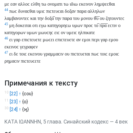
με εαν αλλοϲ ελθη τω ονοματι τω ιδιω εκεινον λημψεϲθαι
44
πωϲ δυναϲθαι υμιϲ πιϲτευϲαι δοξαν παρα αλληλων
λαμβανοντεϲ και την δοξα̅ την παρα του μονου θ̅υ̅ ου ζητουντεϲ
45
μη δοκειται οτι εγω κατηγορηϲω υμων προϲ το̅ π̅ρ̅α̅ εϲτιν ο
κατηγορων υμων μωυϲηϲ ειϲ ον υμειϲ ηλπικατε
46
ει γαρ επιϲτευετε μωϲει επιϲτευετε αν εμοι περι γαρ εμου
εκεινοϲ γεγραφεν
47
ει δε τοιϲ εκεινου γραμμαϲιν ου πιϲτευεται πωϲ τοιϲ εμοιϲ
ρημαϲιν πιϲτευϲετε
Примечания к тексту
10
[22] ↑
{ϲου}
11
[23] ↑
{ο}
30
[24] ↑
{ϗ}
ΚΑΤΑ ΙΩΑΝΝΗΝ, 5 глава. Синайский кодекс — 4 век