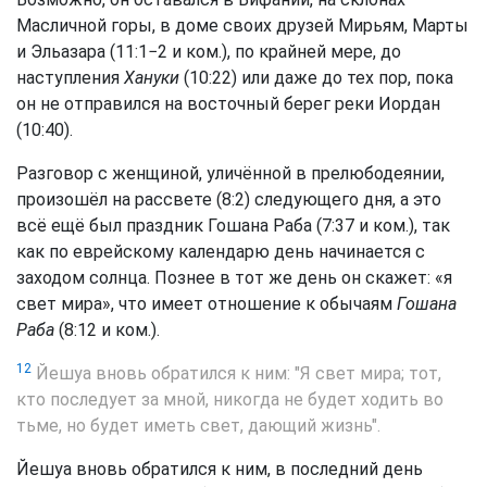
Масличной горы, в доме своих друзей Мирьям, Марты
и Эльазара (11:1−2 и ком.), по крайней мере, до
наступления
Хануки
(10:22) или даже до тех пор, пока
он не отправился на восточный берег реки Иордан
(10:40).
Разговор с женщиной, уличённой в прелюбодеянии,
произошёл на рассвете (8:2) следующего дня, а это
всё ещё был праздник Гошана Раба (7:37 и ком.), так
как по еврейскому календарю день начинается с
заходом солнца. Познее в тот же день он скажет: «я
свет мира», что имеет отношение к обычаям
Гошана
Раба
(8:12 и ком.).
12
Йешуа вновь обратился к ним: "Я свет мира; тот,
кто последует за мной, никогда не будет ходить во
тьме, но будет иметь свет, дающий жизнь".
Йешуа вновь обратился к ним, в последний день