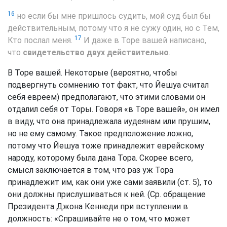
16
но если бы мне пришлось судить, мой суд был бы
действительным, потому что я не сужу один, но с Тем,
17
Кто послал меня.
И даже в Торе вашей написано,
что
свидетельство двух действительно
.
В Торе вашей. Некоторые (вероятно, чтобы
подвергнуть сомнению тот факт, что Йешуа считал
себя евреем) предполагают, что этими словами он
отдалил себя от Торы. Говоря «в Торе вашей», он имел
в виду, что она принадлежала иудеянам или прушим,
но не ему самому. Такое предположение ложно,
потому что Йешуа тоже принадлежит еврейскому
народу, которому была дана Тора. Скорее всего,
смысл заключается в том, что раз уж Тора
принадлежит им, как они уже сами заявили (ст. 5), то
они должны прислушиваться к ней. (Ср. обращение
Президента Джона Кеннеди при вступлении в
должность: «Спрашивайте не о том, что может