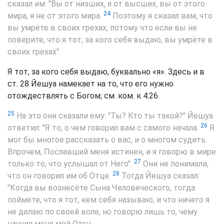
сказал им: "Вы от низших, я от высших, вы от этого
24
мира, я не от этого мира.
Поэтому я сказал вам, что
вы умрёте в своих грехах, потому что если вы не
поверите, что я тот, за кого себя выдаю, вы умрёте в
своих грехах".
Я тот, за кого себя выдаю, буквально «я». Здесь и в
ст. 28 Йешуа намекает на то, что его нужно
отождествлять с Богом; см. ком. к 4:26.
25
На это они сказали ему: "Ты? Кто ты такой?" Йешуа
26
ответил: "Я то, о чем говорил вам с самого начала.
Я
мог бы многое рассказать о вас, и о многом судить.
Впрочем, Пославший меня истинен, и я говорю в мире
27
только то, что услышал от Него".
Они не понимали,
28
что он говорил им об Отце.
Тогда Йешуа сказал:
"Когда вы вознесёте Сына Человеческого, тогда
поймёте, что я тот, кем себя называю, и что ничего я
не делаю по своей воле, но говорю лишь то, чему
научил меня мой Отец.