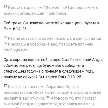
34
Йешуа ответил им: "Да, именно! Говорю вам, что
всякий согрешающий — раб греха.
Раб греха. См. изложение этой концепции Шаулем в
Рим. 6:14−23.
35
Раб не остаётся в семье навсегда, а сын остаётся.
36
И если Сын освободит вас, то будете истинно
свободными!
Ср. с хорошо известной строкой из Пасхальной Агады:
«Сейчас мы рабы; да будем мы свободны в
следующем году!» Но почему в следующем году,
почему не сейчас? См. также Рим. 8:18−25.
37
Я знаю, что вы семя Аврагама. Однако
намереваетесь убить меня, потому что слова мои не
38
находят в вас отклика.
Я говорю то, что показал
мне мой Отец; вы делаете то, что велел вам ваш