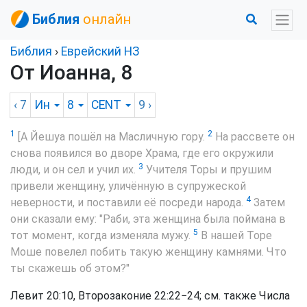
Библия
онлайн
Библия
›
Еврейский НЗ
От Иоанна, 8
‹ 7
Ин
8
CENT
9
›
1
2
[А Йешуа пошёл на Масличную гору.
На рассвете он
снова появился во дворе Храма, где его окружили
3
люди, и он сел и учил их.
Учителя Торы и прушим
привели женщину, уличённую в супружеской
4
неверности, и поставили её посреди народа.
Затем
они сказали ему: "Раби, эта женщина была поймана в
5
тот момент, когда изменяла мужу.
В нашей Торе
Моше повелел побить такую женщину камнями. Что
ты скажешь об этом?"
Левит 20:10, Второзаконие 22:22−24; см. также Числа