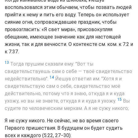
воспользовался этим обычаем, чтобы позвать людей
прийти к нему и пить его воду. Теперь он использует
сияние огня, сопровождавшее праздник, чтобы
провозгласить: «Я свет мира», присовокупляя
обещание, имеющее значение как для настоящей
жизни, так и для вечности. О контексте см. ком. к 7:2 и
к 7:37.
13
Тогда прушим сказали ему: "Вот ты
свидетельствуешь сам о себе — твоё свидетельство
14
недействительно".
Йешуа ответил им: "Хотя я и
свидетельствую сам о себе, свидетельство моё
действительно, потому что я знаю, откуда я и куда
15
ухожу, но вы не знаете, откуда я и куда я ухожу.
Вы
судите по человеческим меркам. А я не сужу никого;
Я не сужу никого. Не сейчас, не во время своего
Первого пришествия. В будущем он будет судить
всех и каждого (5:22, 27−30).