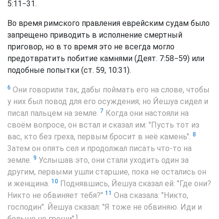
5:11−31.
Во время римского правления еврейским судам было
запрещено приводить в исполнение смертный
приговор, но в то время это не всегда могло
предотвратить побитие камнями (Деят. 7:58−59) или
подобные попытки (ст. 59, 10:31).
6
Они говорили так, дабы поймать его на слове, чтобы
у них был повод для его осуждения; но Йешуа сидел и
7
писал пальцем на земле.
Когда они настояли на
своём вопросе, он встал и сказал им: "Пусть тот из
8
вас, кто без греха, первым бросит в неё камень".
3атем он опять сел и продолжал писать что-то на
9
земле.
Услышав это, они стали уходить один за
другим, первыми ушли старшие, пока не остались он
10
и женщина.
Поднявшись, Йешуа сказал ей: "Где они?
11
Никто не обвиняет тебя?"
Она сказала: "Никто,
господин". Йешуа сказал: "Я тоже не обвиняю. Иди и
больше не греши".]