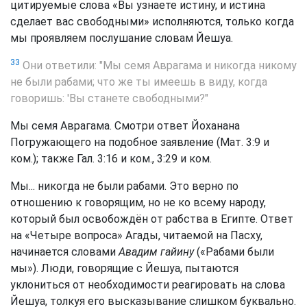
цитируемые слова «Вы узнаете истину, и истина
сделает вас свободными» исполняются, только когда
мы проявляем послушание словам Йешуа.
33
Они ответили: "Мы семя Аврагама и никогда никому
не были рабами; что же ты имеешь в виду, когда
говоришь: 'Вы станете свободными?"
Мы семя Аврагама. Смотри ответ Йоханана
Погружающего на подобное заявление (Мат. 3:9 и
ком.); также Гал. 3:16 и ком., 3:29 и ком.
Мы... никогда не были рабами. Это верно по
отношению к говорящим, но не ко всему народу,
который был освобождён от рабства в Египте. Ответ
на «Четыре вопроса» Агады, читаемой на Пасху,
начинается словами
Авадим гайину
(«Рабами были
мы»). Люди, говорящие с Йешуа, пытаются
уклониться от необходимости реагировать на слова
Йешуа, толкуя его высказывание слишком буквально.