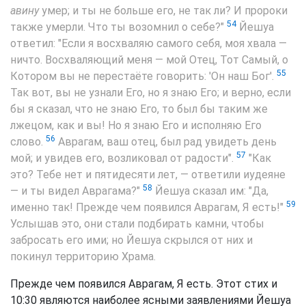
авину
умер; и ты не больше его, не так ли? И пророки
54
также умерли. Что ты возомнил о себе?"
Йешуа
ответил: "Если я восхваляю самого себя, моя хвала —
ничто. Восхваляющий меня — мой Отец, Тот Самый, о
55
Котором вы не перестаёте говорить: 'Он наш Бог'.
Так вот, вы не узнали Его, но я знаю Его; и верно, если
бы я сказал, что не знаю Его, то был бы таким же
лжецом, как и вы! Но я знаю Его и исполняю Его
56
слово.
Аврагам, ваш отец, был рад увидеть день
57
мой; и увидев его, возликовал от радости".
"Как
это? Тебе нет и пятидесяти лет, — ответили иудеяне
58
— и ты видел Аврагама?"
Йешуа сказал им: "Да,
59
именно так! Прежде чем появился Аврагам, Я есть!"
Услышав это, они стали подбирать камни, чтобы
забросать его ими; но Йешуа скрылся от них и
покинул территорию Храма.
Прежде чем появился Аврагам, Я есть. Этот стих и
10:30 являются наиболее ясными заявлениями Йешуа