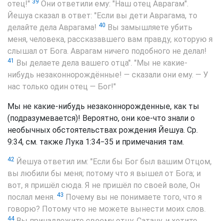
39
отец!"
Они ответили ему: "Наш отец Аврагам".
Йешуа сказал в ответ: "Если вы дети Аврагама, то
40
делайте дела Аврагама!
Вы замышляете убить
меня, человека, рассказавшего вам правду, которую я
слышал от Бога. Аврагам ничего подобного не делал!
41
Вы делаете дела вашего отца". "Мы не какие-
нибудь незаконнорождённые! — сказали они ему. — У
нас только один отец — Бог!"
Мы не какие-нибудь незаконнорожденные, как ты
(подразумевается)! Вероятно, они кое-что знали о
необычных обстоятельствах рождения Йешуа. Ср.
9:34, см. также Лука 1:34−35 и примечания там.
42
Йешуа ответил им: "Если бы Бог был вашим Отцом,
вы любили бы меня; потому что я вышел от Бога; и
вот, я пришёл сюда. Я не пришёл по своей воле, Он
43
послал меня.
Почему вы не понимаете того, что я
говорю? Потому что не можете вынести моих слов.
44
Вы принадлежите своему отцу, Сатану, и хотите