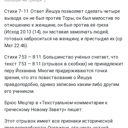
Стихи 7−11. Ответ Йешуа позволяет сделать четыре
вывода: он не был против Торы, он был милостив по
отношению к женщине, он был против её греха
(Исход 20:13 (14), он заставил замолчать людей,
готовых наброситься на женщину, и пристыдил их (ср.
Мат 22:46).
Стихи 7:53 — 8:11. Большинство учёных считает, что
текст 7:53 — 8:11 (отрывок в скобках) не принадлежит
перу Йоханана. Многие придерживаются точки
зрения, что это повествование о Йешуа
правдоподобно, однако записано каким-либо другим
его учеником.
Брюс Мецгер в «Текстуальном комментарии к
греческому Новому Завету» пишет:
Этот отрывок имеет все признаки исторической
правдоподобности. Очевидно, это часть устной