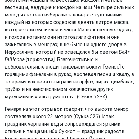
лестницы, ведущие к каждой из чаш. Четыре сильных
молодых когена взбирались наверх с кувшинами,
каждый из которых содержал девять литров масла,
которое они выливали в чаши. Из поношенных одежд
и поясов коганим они изготовляли фитили, и они
зажигались в менорах; и не было ни одного двора в
Иерусалиме, который не освещался бы светом
Бейт-
ГаШоэва
[торжества]. Благочестивые и
добродетельные люди танцевали вокруг [менор] с
горящими факелами в руках, воспевая песни и хвалу, в
то время как левиты играли на арфах, лирах, цимбалах,
трубах и на неисчислимом количестве других
музыкальных инструментов... (Сукка 5:2−4)
Гемара на этот отрывок говорит, что высота менор
составляла около 23 метров (Сукка 526). Итак,
праздник черпания воды сопровождался яркими
огнями и танцами, ибо Суккот — праздник радости.
Когда изливалась вода из Шилоаха, Йешуа