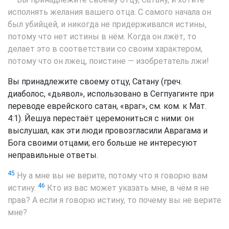
исполнять желания вашего отца. С самого начала он
был убийцей, и никогда не придерживался истины,
потому что нет истины в нём. Когда он лжёт, то
делает это в соответствии со своим характером,
потому что он лжец, поистине — изобретатель лжи!
Вы принадлежите своему отцу, Сатану (греч.
диаболос, «дьявол», использовано в Сегпуагинте при
переводе еврейского сатан, «враг», см. ком. к Мат.
4:1). Йешуа перестаёт церемониться с ними: он
выслушал, как эти люди провозгласили Аврагама и
Бога своими отцами; его больше не интересуют
неправильные ответы.
45
Ну а мне вы не верите, потому что я говорю вам
46
истину.
Кто из вас может указать мне, в чём я не
прав? А если я говорю истину, то почему вы не верите
мне?