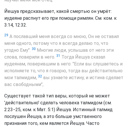
Йешуа предсказывает, какой смертью он умрёт:
иудеяне распнут его при помощи римлян. См. ком. к
3:14, 12:32.
29
А пославший меня всегда со мною, Он не оставил
меня одного, потому что я всегда делаю то, что
30
угодно Ему".
Многие люди, услышав от него эти
31
слова, поверили в него.
Тогда Йешуа сказал
иудеянам, поверившим в него: "Если вы слушаетесь и
исполняете то, что я говорю, тогда вы действительно
32
мои талмидим,
вы узнаете истину, и истина сделает
вас свободными",
Существует такой тип веры, который не может
'действительно' сделать человека талмидом (см.
2:23−25, ком. к Мат. 5:1) Йешуа. Истинный талмид
послушен Йешуа, а это больше умственного
признания того, кем является Йешуа. Часто