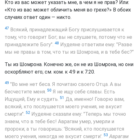
Кто из вас может указать мне, в чем я не прав? Или:
«Кто из вас может обличить меня во грехе?» В обоих
случаях ответ один — никто.
47
Всякий, принадлежащий Богу прислушивается к
тому, что говорит Бог; вы не слушаете, потому что не
48
принадлежите Богу".
Иудеяне ответили ему: "Разве
мы не правы в том, что ты из Шомрона, и в тебе бес?"
Ты из Шомрона. Конечно же, он не из Шомрона, но они
оскорбляют его; см. ком. к 4:9 и к 7:20.
49
"Во мне нет беса. Я почитаю своего Отца. А вы
50
бесчестите меня.
Я не ищу себе славы. Есть
51
Ищущий, Ему и судить.
Да, именно! Говорю вам,
всякий, кто послушается моего учения, не вкусит
52
смерти".
Иудеяне сказали ему: "Теперь мы точно
знаем, что в тебе бес! Аврагам умер, умерли и
пророки; а ты говоришь: 'Всякий, кто послушается
53
моего учения, никогда не вкусит смерти'.
Аврагам