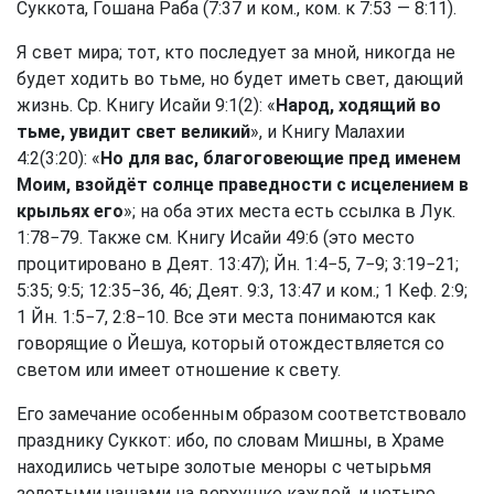
Суккота, Гошана Раба (7:37 и ком., ком. к 7:53 — 8:11).
Я свет мира; тот, кто последует за мной, никогда не
будет ходить во тьме, но будет иметь свет, дающий
жизнь. Ср. Книгу Исайи 9:1(2): «
Народ, ходящий во
тьме, увидит свет великий
», и Книгу Малахии
4:2(3:20): «
Но для вас, благоговеющие пред именем
Моим, взойдёт солнце праведности с исцелением в
крыльях его
»; на оба этих места есть ссылка в Лук.
1:78−79. Также см. Книгу Исайи 49:6 (это место
процитировано в Деят. 13:47); Йн. 1:4−5, 7−9; 3:19−21;
5:35; 9:5; 12:35−36, 46; Деят. 9:3, 13:47 и ком.; 1 Кеф. 2:9;
1 Йн. 1:5−7, 2:8−10. Все эти места понимаются как
говорящие о Йешуа, который отождествляется со
светом или имеет отношение к свету.
Его замечание особенным образом соответствовало
празднику Суккот: ибо, по словам Мишны, в Храме
находились четыре золотые меноры с четырьмя
золотыми чашами на верхушке каждой, и четыре