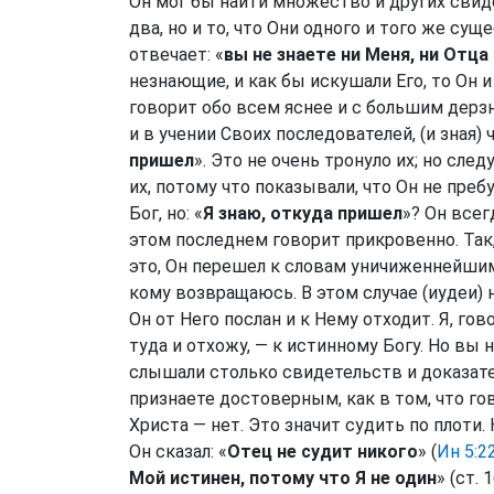
Он мог бы найти множество и других свиде
два, но и то, что Они одного и того же суще
отвечает: «
вы не знаете ни Меня, ни Отца
незнающие, и как бы искушали Его, то Он и
говорит обо всем яснее и с большим дерз
и в учении Своих последователей, (и зная) 
пришел
». Это не очень тронуло их; но сле
их, потому что показывали, что Он не пребу
Бог, но: «
Я знаю, откуда пришел
»? Он все
этом последнем говорит прикровенно. Так,
это, Он перешел к словам уничиженнейшим, 
кому возвращаюсь. В этом случае (иудеи) 
Он от Него послан и к Нему отходит. Я, гов
туда и отхожу, — к истинному Богу. Но вы 
слышали столько свидетельств и доказател
признаете достоверным, как в том, что гово
Христа — нет. Это значит судить по плоти. 
Он сказал: «
Отец не судит никого
» (
Ин 5:2
Мой истинен, потому что Я не один
» (ст.