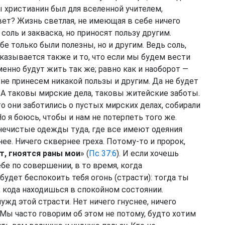
бы христианин был для вселенной учителем,
свет? Жизнь светлая, не имеющая в себе ничего
 соль и закваска, но приносят пользу другим.
бе только были полезны, но и другим. Ведь соль,
оказывается также и то, что если мы будем вести
енно будут жить так же; равно как и наоборот —
не принесем никакой пользы и другим. Да не будет
о. А таковы мирские дела, таковы житейские заботы.
 они заботились о пустых мирских делах, собирали
 Но я боюсь, чтобы и нам не потерпеть того же.
нечистые одежды туда, где все имеют одеяния
ее. Ничего сквернее греха. Потому-то и пророк,
т, гноятся раны мои
» (
Пс 37:6
). И если хочешь
ебе по совершении, в то время, когда
будет беспокоить тебя огонь (страсти): тогда ты
, кода находишься в спокойном состоянии.
жд этой страсти. Нет ничего гнуснее, ничего
Мы часто говорим об этом не потому, будто хотим