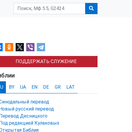
ПОДДЕРЖАТЬ СЛУЖЕНИЕ
иблии
RU
BY
UA
EN
DE
GR
LAT
Синодальный перевод
Новый русский перевод
Перевод Десницкого
Под редакцией Кулаковых
Открытая Библия