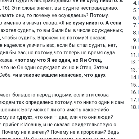
 значит судить несправедливо. «
Я не сужу никого. А
15, 16). Эти слова значат: вы судите несправедливо.
казать они, то почему не осуждаешь? Потому,
о именно и значат слова: «
Я не сужу никого. А если
 захотел судить, то вы были бы в числе осужденных;
, чтобы судить. Впрочем, не потому Я сказал:
 надеялся уличить вас, если бы стал судить; нет,
дил бы вас; но потому, что теперь не время суда.
казав: «
потому что Я не один, но Я и Отец,
л, что не Он один осуждает их, но и Отец. Затем
Себе: «
и в законе вашем написано, что двух
имеет большего перед людьми, если эти слова
юдям так определено потому, что никто один и сам
ошении к Богу может ли это иметь какое-либо
ому ли «
двух
», что они — два, или что они люди?
е прибег к Иоанну, и не сказал: свидетельствую о
 Почему не к ангелу? Почему не к пророкам? Ведь