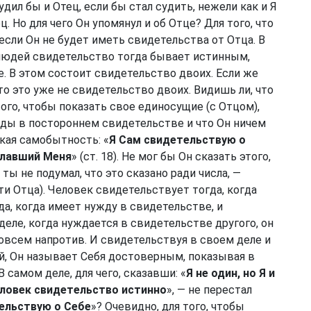
удил бы и Отец, если бы стал судить, нежели как и Я
ец. Но для чего Он упомянул и об Отце? Для того, что
если Он не будет иметь свидетельства от Отца. В
 людей свидетельство тогда бывает истинным,
. В этом состоит свидетельство двоих. Если же
то это уже не свидетельство двоих. Видишь ли, что
 того, чтобы показать свое единосущие (с Отцом),
ужды в постороннем свидетельстве и что Он ничем
кая самобытность: «
Я Сам свидетельствую о
славший Меня
» (ст. 18). Не мог бы Он сказать этого,
ы не подумал, что это сказано ради числа, —
ти Отца). Человек свидетельствует тогда, когда
да, когда имеет нужду в свидетельстве, и
деле, когда нуждается в свидетельстве другого, он
совсем напротив. И свидетельствуя в своем деле и
ой, Он называет Себя достоверным, показывая в
 самом деле, для чего, сказавши: «
Я не один, но Я и
еловек свидетельство истинно
», — не перестал
ельствую о Себе
»? Очевидно, для того, чтобы