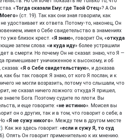
тельств. Но Он хочет показать не только то, что
ства. «
Тогда сказали Ему: где Твой Отец
»? А Он
 Моего
» (ст. 19). Так как они зная говорили, как
 не удостаивает их ответа. Потому-то, наконец, Он
новением, имея о Себе свидетельство в знамениях
что уже близок крест. «
Я знаю
», говорит Он, «
откуда
дующие затем слова: «
и куда иду
» более устрашили
дет в смерти. Но почему Он не сказал: знаю, что Я —
гда примешивает уничиженное к высокому, и об
 сказав: «
Я о Себе свидетельствую
», и доказав
как бы так говоря: Я знаю, от кого Я послан, и к
ничего не могли возразить, потому что слышали, что
орит, не сказал ничего ложного: откуда Я пришел,
не знаете Бога. Поэтому судите по плоти. Вы
ьств, и еще говорите: «
не истинно
». Моисея вы
рит он о других, так и в том, что говорит о себе; а
Но «
Я не сужу никого
». Между тем в другом месте
2
). Как же здесь говорит: «
если и сужу Я, то суд
 16). Опять Он говорит применительно к их мнению.