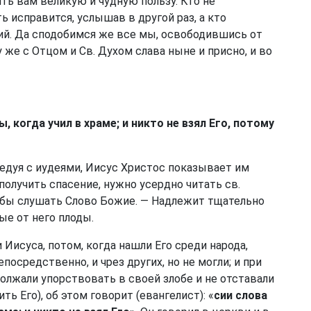
ить вам великую и чудную пользу. Кто не
 исправится, услышав в другой раз, а кто
тий. Да сподобимся же все мы, освободившись от
у же с Отцом и Св. Духом слава ныне и присно, и во
 когда учил в храме; и никто не взял Его, потому
еседуя с иудеями, Иисус Христос показывает им
получить спасение, нужно усердно читать св.
обы слушать Слово Божие. — Надлежит тщательно
мые от него плоды.
 Иисуса, потом, когда нашли Его среди народа,
посредственно, и чрез других, но не могли; и при
должали упорствовать в своей злобе и не отставали
ить Его), об этом говорит (евангелист): «
сии слова