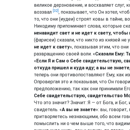
великое дерзновение, и восхваляет слуг, 
[32]
воззвал
, показывает, что Он хотел, чт
то, что они (иудеи) строят ковы в тайне, в
Никодиму припоминает слова, которые ска
ненавидит свет и не идет к свету, чтобы
(фарисеи) сказали, что никто из князей не у
не идет к свету
», показывая этим, что они
развращению своей воли. «
Сказали Ему: 
«
Если Я и Сам о Себе свидетельствую, с
откуда пришел и куда иду; а вы не знаете
теперь они противопоставляют Ему, как и
Опровергая это и показывая, что Он говор
предположению, так как они принимали Его 
Себе свидетельствую, свидетельство Мо
Что это значит? Значит: Я — от Бога, и Бо
свидетель. «
А вы не знаете
»: вы, говорит,
притворяетесь незнающими, обо всем гов
помыслить ни о чем выше того, что видимо