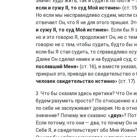
значит худо жить, так и судить по плоти —
если и сужу Я, то суд Мой истинен
» (ст. 
Но если мы несправедливо судим, могли с
отвечает Он, что Я не для этого пришел. Эт
и сужу Я, то суд Мой истинен
». Если бы Я
но и это говорю Я, продолжает Он, не с тем
говорю не с тем, чтобы судить, будто бы не
если бы Я стал судить, то справедливо осу
Далее Он сделал намек и на будущий суд, с
пославший Меня
» (ст. 16), и вместе указа
прикрыл это, приводя во свидетельство о 
человек свидетельство истинно
» (ст. 17).
3. Что бы сказали здесь еретики? Что Он 
будем разуметь просто? По отношению к л
по себе не заслуживает доверия. Но в отн
значение? Почему же сказано: «
двух
»? Пот
Если потому, что они — два, то почему Он н
Себе Я, и свидетельствует обо Мне Иоанн?