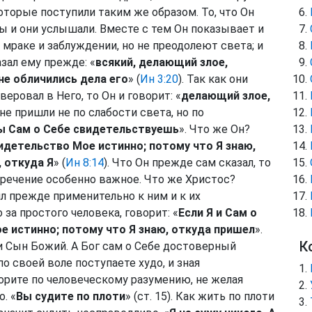
которые поступили таким же образом. То, что Он
обы и они услышали. Вместе с тем Он показывает и
о мраке и заблуждении, но не преодолеют света; и
зал ему прежде: «
всякий, делающий злое,
 не обличились дела его
» (
Ин 3:20
). Так как они
веровал в Него, то Он и говорит: «
делающий злое,
 не пришли не по слабости света, но по
Ты Сам о Себе свидетельствуешь
». Что же Он?
видетельство Мое истинно; потому что Я знаю,
, откуда Я
» (
Ин 8:14
). Что Он прежде сам сказал, то
зречение особенно важное. Что же Христос?
ил прежде применительно к ним и к их
за простого человека, говорит: «
Если Я и Сам о
е истинно; потому что Я знаю, откуда пришел
».
К
г, и Сын Божий. А Бог сам о Себе достоверный
 по своей воле поступаете худо, и зная
орите по человеческому разумению, не желая
. «
Вы судите по плоти
» (ст. 15). Как жить по плоти