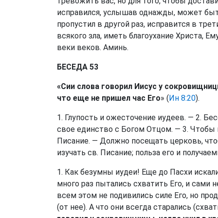
тревожить вас, но для того, чтобы достав
исправился, услышав однажды, может быть
пропустил в другой раз, исправится в тре
всякого зла, иметь благоухание Христа, Ем
веки веков. Аминь.
БЕСЕДА 53
«Сии слова говорил Иисус у сокровищницы,
что еще не пришел час Его
» (
Ин 8:20
).
1. Глупость и ожесточение иудеев. — 2. Б
свое единство с Богом Отцом. — 3. Чтобы 
Писание. — Должно посещать церковь, чт
изучать св. Писание; польза его и получае
1. Как безумны иудеи! Еще до Пасхи искали
много раз пытались схватить Его, и сами не
всем этом не подивились силе Его, но про
(от нее). А что они всегда старались (схват