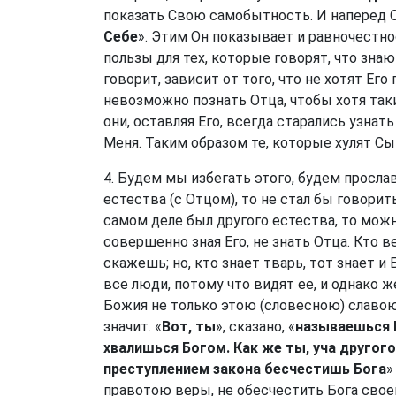
показать Свою самобытность. И наперед Он
Себе
». Этим Он показывает и равночестнос
пользы для тех, которые говорят, что знаю
говорит, зависит от того, что не хотят Его
невозможно познать Отца, чтобы хотя таки
они, оставляя Его, всегда старались узнат
Меня. Таким образом те, которые хулят Сын
4. Будем мы избегать этого, будем прослав
естества (с Отцом), то не стал бы говорить
самом деле был другого естества, то можно
совершенно зная Его, не знать Отца. Кто ве
скажешь; но, кто знает тварь, тот знает и 
все люди, потому что видят ее, и однако ж
Божия не только этою (словесною) славою,
значит. «
Вот, ты
», сказано, «
называешься И
хвалишься Богом. Как же ты, уча другого
преступлением закона бесчестишь Бога
»
правотою веры, не обесчестить Бога свое