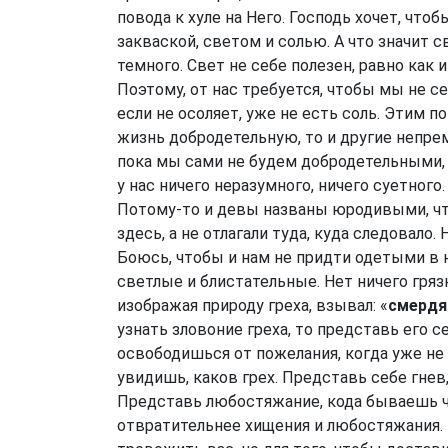
повода к хуле на Него. Господь хочет, что
закваской, светом и солью. А что значит 
темного. Свет не себе полезен, равно как и
Поэтому, от нас требуется, чтобы мы не се
если не осоляет, уже не есть соль. Этим п
жизнь добродетельную, то и другие непрем
пока мы сами не будем добродетельными, 
у нас ничего неразумного, ничего суетног
Потому-то и девы названы юродивыми, что
здесь, а не отлагали туда, куда следовало.
Боюсь, чтобы и нам не придти одетыми в 
светлые и блистательные. Нет ничего грязн
изображая природу греха, взывал: «
смердя
узнать зловоние греха, то представь его с
освободишься от пожелания, когда уже не 
увидишь, каков грех. Представь себе гнев
Представь любостяжание, кода бываешь чу
отвратительнее хищения и любостяжания. 