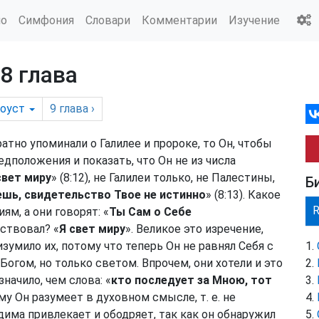
ио
Симфония
Словари
Комментарии
Изучение
8 глава
тоуст
9
глава
›
ратно упоминали о Галилее и пророке, то Он, чтобы
дположения и показать, что Он не из числа
свет миру
» (8:12), не Галилеи только, не Палестины,
Б
шь, свидетельство Твое не истинно
» (8:13). Какое
ям, а они говорят: «
Ты Сам о Себе
ьствовал? «
Я свет миру
». Великое это изречение,
зумило их, потому что теперь Он не равнял Себя с
Богом, но только светом. Впрочем, они хотели и это
начило, чем слова: «
кто последует за Мною, тот
тьму Он разумеет в духовном смысле, т. е. не
дима привлекает и ободряет, так как он обнаружил