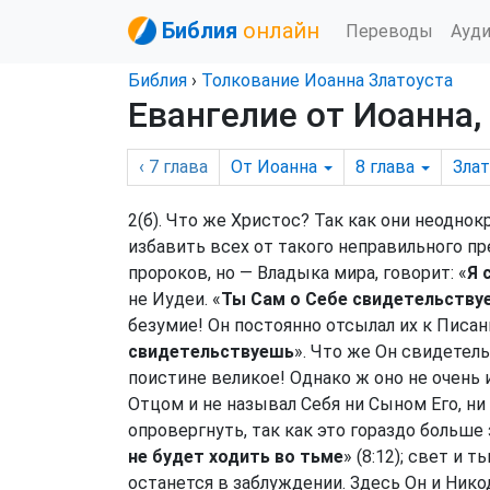
Библия
онлайн
Переводы
Ауд
Библия
›
Толкование Иоанна Златоуста
Евангелие от Иоанна, 
‹ 7
глава
От Иоанна
8
глава
Зла
2(б). Что же Христос? Так как они неоднок
избавить всех от такого неправильного пре
пророков, но — Владыка мира, говорит: «
Я 
не Иудеи. «
Ты Сам о Себе свидетельствуе
безумие! Он постоянно отсылал их к Писани
свидетельствуешь
». Что же Он свидетел
поистине великое! Однако ж оно не очень и
Отцом и не называл Себя ни Сыном Его, ни 
опровергнуть, так как это гораздо больше з
не будет ходить во тьме
» (8:12); свет и 
останется в заблуждении. Здесь Он и Нико