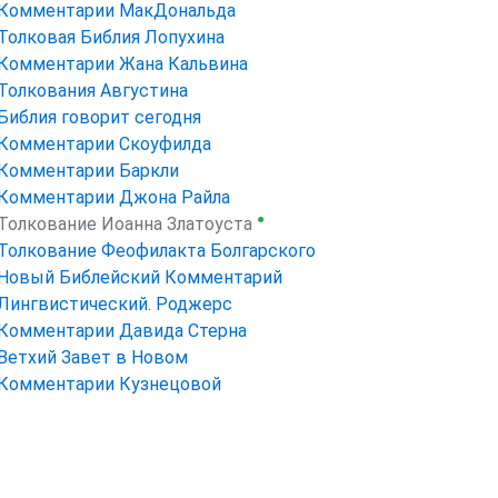
Комментарии МакДональда
Толковая Библия Лопухина
Комментарии Жана Кальвина
Толкования Августина
Библия говорит сегодня
Комментарии Скоуфилда
Комментарии Баркли
Комментарии Джона Райла
●
Толкование Иоанна Златоуста
Толкование Феофилакта Болгарского
Новый Библейский Комментарий
Лингвистический. Роджерс
Комментарии Давида Стерна
Ветхий Завет в Новом
Комментарии Кузнецовой