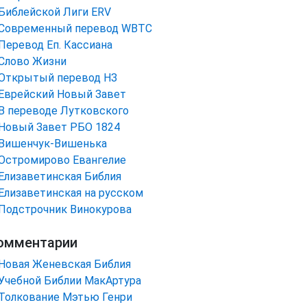
Библейской Лиги ERV
Cовременный перевод WBTC
Перевод Еп. Кассиана
Слово Жизни
Открытый перевод НЗ
Еврейский Новый Завет
В переводе Лутковского
Новый Завет РБО 1824
Вишенчук-Вишенька
Остромирово Евангелие
Елизаветинская Библия
Елизаветинская на русском
Подстрочник Винокурова
омментарии
Новая Женевская Библия
Учебной Библии МакАртура
Толкование Мэтью Генри