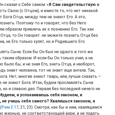
 сказал о Себе самом: «
Я Сам свидетельствую о
ть Свою (с Отцом), и вместе то, что нет никакой
т Бога Отца, между тем не знают Его. А это,
 познать. Поэтому-то и говорит, что без Него
м образом привлечь их к познанию Его. Так как
ь Отца, то Он говорит: не можете познать Отца без
а, не Его только хулят, но и Родившего Его.
лять Сына. Если бы Он был не одного и того же
 таким образом. И если бы Он только учил, а на
 было бы, и не зная Его, знать Отца, и наоборот,
дь знает человека, тот не знает еще ангела. Так,
Бога. Нет; многие знают тварь, или, лучше сказать —
е не знают Бога. Итак, будем прославлять Сына
 но и славою дел. Первая без последней ничего не
удеем, и успокаиваешь себя законом, и
, не учишь себя самого? Хвалишься законом, а
 (
Рим 2:17
, 21, 23). Смотри, как бы и нам, хвалящимся
ю жизнью, не соответствующей вере, и не подать