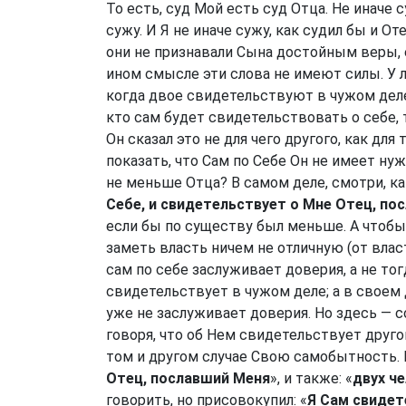
То есть, суд Мой есть суд Отца. Не иначе с
сужу. И Я не иначе сужу, как судил бы и От
они не признавали Сына достойным веры, 
ином смысле эти слова не имеют силы. У
когда двое свидетельствуют в чужом деле
кто сам будет свидетельствовать о себе, 
Он сказал это не для чего другого, как для
показать, что Сам по Себе Он не имеет н
не меньше Отца? В самом деле, смотри, ка
Себе, и свидетельствует о Мне Отец, по
если бы по существу был меньше. А чтобы т
заметь власть ничем не отличную (от влас
сам по себе заслуживает доверия, а не тог
свидетельствует в чужом деле; а в своем 
уже не заслуживает доверия. Но здесь — 
говоря, что об Нем свидетельствует друг
том и другом случае Свою самобытность. В
Отец, пославший Меня
», и также: «
двух ч
говорить, но присовокупил: «
Я Сам свидет