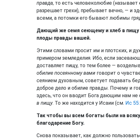
правда
, то есть человеколюбие (называет 
разрешает грехи), пребывает вечно, — и з
всеми, а потомки его бывают любимы гр
Дающий же семя сеющему и хлеб в пищу 
плоды правды вашей.
Этими словами просит им и плотских, и д
примером земледелия. Ибо, если засеваю
доставляет пищу, то тем более — воздел
обилие посеянному вами
говорит о чувстве
сеянием духовным, советует подавать бед
доброе дело и обилие правды. Почему и го
здесь, что он вводит Бога дающим нам не 
в пищу
. То же находится у Исаии (см.
Ис 55
Так чтобы вы всем богаты были на всяк
благодарение Богу.
Снова показывает, как должно пользоватьс