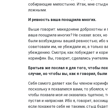
собирающие милостыню. Итак, мне стыдно
ложными.
И ревность ваша поощрила многих.
Выше говорит: македоняне доброхотны и п
ваша поощрила многих?
Не сказал: всех, н
были возбуждены вашей ревностью; ибо м
советовали им, не убеждали их, а только ва
убеждению. Смотри, как побуждает и кор
коринфян. Вы, говорит, сделались учителям
Братьев же послал я для того, чтобы по
случае, но чтобы вы, как я говорил, был
Себя самого делает как бы членом коринфс
поскольку я похвалился вами, то убоялся, 
чтобы похвала моя не оказалась тщетною
, 
пустая и напрасная. Ибо я, говорит, восхи
если покажете себя не такими, стыд будет