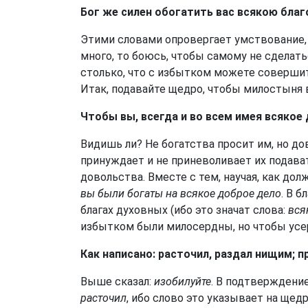
Бог же силен обогатить вас всякою бла
Этими словами опровергает умствование, 
много, то боюсь, чтобы самому не сделать
столько, что с избытком можете соверши
Итак, подавайте щедро, чтобы милостыня 
Чтобы вы, всегда и во всем имея всякое
Видишь ли? Не богатства просит им, но дов
принуждает и не приневоливает их подава
довольства. Вместе с тем, научая, как до
вы были богаты на всякое доброе дело
. В 
благах духовных (ибо это значат слова:
вся
избытком были милосердны, но чтобы усер
Как написано: расточил, раздал нищим; п
Выше сказал:
изобилуйте
. В подтверждение
расточил
, ибо слово это указывает на щедр