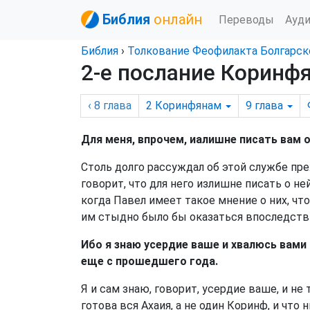
Библия
онлайн
Переводы
Ауд
Библия
›
Толкование Феофилакта Болгарск
2-е послание Коринфя
‹ 8
глава
2 Коринфянам
9
глава
Для меня, впрочем, иалишне писать вам
Столь долго рассуждал об этой службе пре
говорит, что для него излишне писать о ней
когда Павел имеет такое мнение о них, чт
им стыдно было бы оказаться впоследстви
Ибо я знаю усердие ваше и хвалюсь вами
еще с прошедшего года.
Я и сам знаю, говорит, усердие ваше, и не
готова вся Ахаия, а не один Коринф, и что 