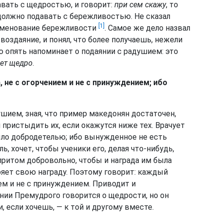
авать с щедростью, и говорит:
при сем скажу
, то
 должно подавать с бережливостью. Не сказал
[1]
аименование бережливости
. Самое же дело назвал
воздаяние, и понял, что более получаешь, нежели
ю опять напоминает о подаянии с радушием: это
еет щедро
.
не с огорчением и не с принуждением; ибо
ушием, зная, что пример македонян достаточен,
пристыдить их, если окажутся ниже тех. Врачует
ыло добродетелью; ибо вынужденное не есть
ь, хочет, чтобы ученики его, делая что-нибудь,
 притом добровольно, чтобы и награда им была
ряет свою награду. Поэтому говорит: каждый
ем и не с принуждением. Приводит и
нии Премудрого говорится о щедрости, но он
, если хочешь, — к той и другому вместе.