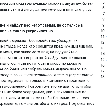
оложении моем касательно милостыни; но
чтобы вы
нянам, что в Ахаии уже все готовы и ни в чем у них
не и найдут вас неготовыми, не остались в
шись с такою уверенностью.
силой выражает беспокойство, убеждая их
 стыда, когда кто срамится пред чужими лицами.
 меня, как знакомого вам; но подумайте о
 со мной, что вероятно.
И найдут вас
, не сказал:
стыдно, если вы не готовы и скоро не можете
не собрали, или собрали менее надлежащего. Но
 говорю «вы», — похвалившись с такою уверенностью
,
 постыдимся, но только в хвалении относительно
езукоризненно. Говорит же это не для того, чтобы
лать их более усердными, дабы похваляемые во
 похвалы и ниже самих себя. Словами:
не говорю
рамлены, нежели он; ибо это их грех. Под «частию»