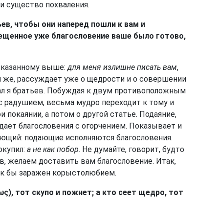
ли существо похваления.
ев, чтобы они наперед пошли к вам и
ещенное уже благословение ваше было готово,
 сказанному выше:
для меня излишне писать вам
,
м же, рассуждает уже о щедрости и о совершении
слал я братьев. Побуждая к двум противоположным
 с радушием, весьма мудро переходит к тому и
и покаянии, а потом о другой статье. Подаяние,
е дает благословения с огорчением. Показывает и
ающий: подающие исполняются благословения.
окупил:
а не как побор
. Не думайте, говорит, будто
в, желаем доставить вам благословение. Итак,
к бы заражен корыстолюбием.
ως), тот скупо и пожнет; а кто сеет щедро, тот