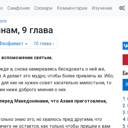
ио
Симфония
Словари
Комментарии
Изучение
ого
нам, 9 глава
Феофилакт
10
глава
›
 о вспоможении святым.
жде и, снова намереваясь беседовать о ней же,
Б
. А делает это мудро, чтобы более привлечь их. Ибо,
о для них не нужен совет касательно милостыни, то
и ниже доброго мнения о них.
 перед Македонянами, что Ахаия приготовлена,
 только знаю это, но хвалюсь пред другими, что
ничего не остается, как только чтобы пришли к вам