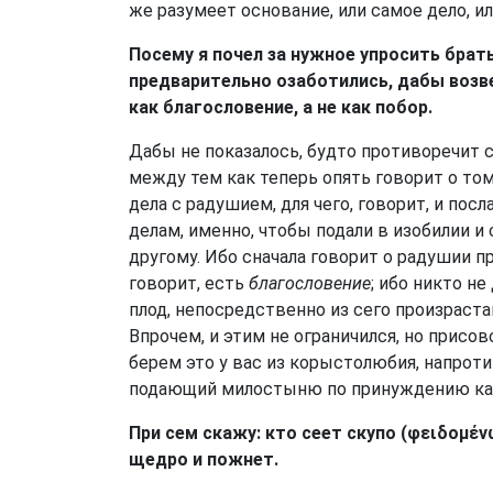
же разумеет основание, или самое дело, и
Посему я почел за нужное упросить брать
предварительно озаботились, дабы возв
как благословение, а не как побор.
Дабы не показалось, будто противоречит
между тем как теперь опять говорит о то
дела с радушием, для чего, говорит, и по
делам, именно, чтобы подали в изобилии и
другому. Ибо сначала говорит о радушии пр
говорит, есть
благословение
; ибо никто н
плод, непосредственно из сего произраст
Впрочем, и этим не ограничился, но присов
берем это у вас из корыстолюбия, напроти
подающий милостыню по принуждению ка
При сем скажу: кто сеет скупо (φειδομέν
щедро и пожнет.