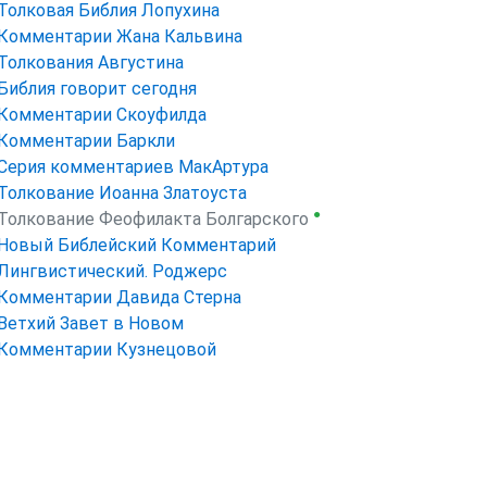
Толковая Библия Лопухина
Комментарии Жана Кальвина
Толкования Августина
Библия говорит сегодня
Комментарии Скоуфилда
Комментарии Баркли
Серия комментариев МакАртура
Толкование Иоанна Златоуста
●
Толкование Феофилакта Болгарского
Новый Библейский Комментарий
Лингвистический. Роджерс
Комментарии Давида Стерна
Ветхий Завет в Новом
Комментарии Кузнецовой