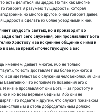
, то есть делиться им щедро. Но так как многие
 то говорит: я разумею ту щедрость, которая
благодарение, но многое другое, о чем говорит далее,
я щедрости, сделать их более усердными к ней.
лняет скудость святых, но и производит во
, видя опыт сего служения, они прославляют Бога
елию Христову и за искреннее общение с ними и
ию к вам, за преизбыточествующую в вас
ощь имением, делает многое, ибо не только
твует», то есть доставляет им более нужного; и
то и свидетельство о служении человеколюбия. Они
ны Евангелию, что исполняете повеления его с
 И иначе прославляют они Бога, — за простоту и
, но и ко всем верным бедным. Ибо они не
дарят, что подаете и другим, что служит признаком
независтливым и столь добродетельным должно