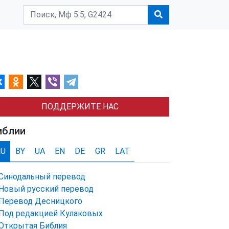
ПОДДЕРЖИТЕ НАС
иблии
RU
BY
UA
EN
DE
GR
LAT
Синодальный перевод
Новый русский перевод
Перевод Десницкого
Под редакцией Кулаковых
Открытая Библия