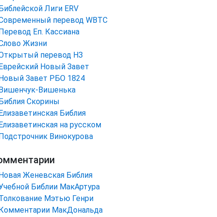
Библейской Лиги ERV
Cовременный перевод WBTC
Перевод Еп. Кассиана
Слово Жизни
Открытый перевод НЗ
Еврейский Новый Завет
Новый Завет РБО 1824
Вишенчук-Вишенька
Библия Скорины
Елизаветинская Библия
Елизаветинская на русском
Подстрочник Винокурова
омментарии
Новая Женевская Библия
Учебной Библии МакАртура
Толкование Мэтью Генри
Комментарии МакДональда