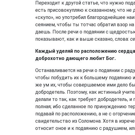
Переходит к другой статье, что нужно под
есть присовокупляю к сказанному, что не
«скупо», но употребил благороднейшее н
сеянием, чтобы ты тотчас обратил взор на 
даешь. После речи о подаянии с щедрость
показывают, как и выше сказано, слова:
с
Каждый уделяй по расположению сердца, 
доброхотно дающего любит Бог.
Останавливается на речи о подаянии с рад
чтобы побудить их к большему подаянию и 
же ум их, чтобы совершаемое ими дело б
добродетель. Поэтому, как истинный учител
делали то так, как требует добродетель, и
полная; ибо сделанное по принуждению те
подавай по расположению, а не с огорчени
свидетельство из Соломона. Хотя в изрече
относит оное и к подаянию с радушием, или