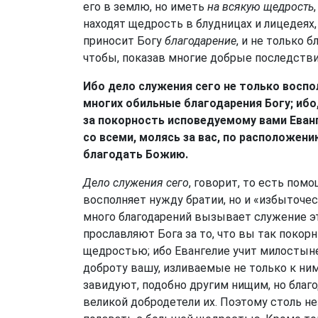
его в землю, но иметь
на всякую щедрость
находят щедрость в блудницах и лицедеях,
приносит Богу
благодарение
, и не только 
чтобы, показав многие добрые последстви
Ибо дело служения сего не только воспо
многих обильные благодарения Богу; ибо
за покорность исповедуемому вами Еванг
со всеми, молясь за вас, по расположен
благодать Божию.
Дело служения сего
, говорит, то есть пом
восполняет нужду братии, но и «избыточес
много благодарений вызывает служение э
прославляют Бога за то, что вы так покор
щедростью; ибо Евангелие учит милостыне.
доброту вашу, изливаемые не только к ним
завидуют, подобно другим нищим, но благо
великой добродетели их. Поэтому столь 