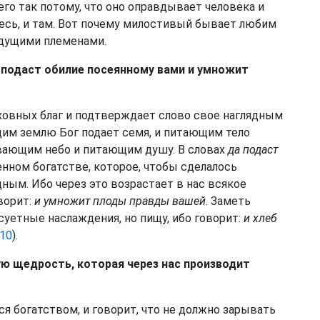
его так потому, что оно оправдывает человека и
десь, и там. Вот почему милостивый бывает любим
ядущими племенами.
подаст обилие посеянному вами и умножит
уховных благ и подтверждает слово свое наглядным
щим землю Бог подает семя, и питающим тело
ывающим небо и питающим душу. В словах
да подаст
нном богатстве, которое, чтобы сделалось
ным. Ибо через это возрастает в нас всякое
ворит:
и умножит плоды правды вашей
. Заметь
суетные наслаждения, но пищу, ибо говорит:
и хлеб
:10
).
ую щедрость, которая через нас производит
я богатством, и говорит, что не должно зарывать