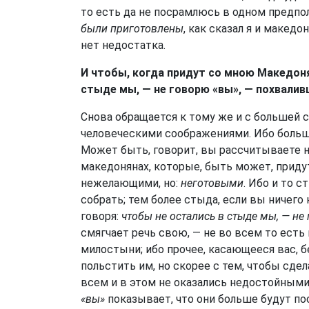
то есть да не посрамлюсь в одном предп
были приготовлены
, как сказал я и македо
нет недостатка.
И чтобы, когда придут со мною Македоня
стыде мы, — не говорю «вы», — похвалив
Снова обращается к тому же и с большей 
человеческими соображениями. Ибо больше
Может быть, говорит, вы рассчитываете на
македонянах, которые, быть может, придут
нежелающими, но:
неготовыми
. Ибо и то 
собрать; тем более стыда, если вы ничего 
говоря:
чтобы не остались в стыде мы, — не
смягчает речь свою, — не во всем то есть
милостыни; ибо прочее, касающееся вас, б
польстить им, но скорее с тем, чтобы сде
всем и в этом не оказались недостойными
«вы»
показывает, что они больше будут пос