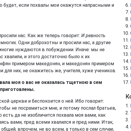
 будет, если похвалы мои окажутся напрасными и
росили нас. Как же теперь говорит:
И ревность
о многих. Одни доброхотны и просили нас, а другие
ногие нуждаются в побуждении. Иначе: мы не
с хвалили, и этого достаточно было к их
инфян примером македонян, и македонян примером
и для них; не окажитесь же, учителя, хуже учеников.
хвала моя о вас не оказалась тщетною в сем
и приготовлены.
К
кой церкви и беспокоится о ней. Ибо говорит:
чтобы не посрамиться мне, и потому послал братьев,
то есть да не изобличится похвала моя вами, как
щаясь вами, пред всеми хвалился и пред ними. Итак,
 общий; впрочем, не во всем, а только
в сем случае
,