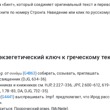
рода «бинт», который соединяет оригинальный текст и пер
ните по номеру Стронга. Наведение или клик по русском
экзегетический ключ к греческому те
ng.
от
(
G4863
) собирать, созывать, приглашать.
συνάγω
освященник (
DJG
, 634−36).
енниках и книжниках
см.
HJP
, 2:227−336;
JPF
, 2:600−612, 619−2
, 1:78−83;
DA
;
DJG
, 732−35).
(
G4441
) выспрашивать.
Impf.
предполагает, что Ирод рас
».
одиться. Пророческий
praes.
(
McNeile
).