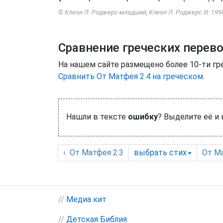
© Клеон Л. Роджерс-младший, Клеон Л. Роджерс III. 199
Сравнение греческих перев
На нашем сайте размещено более 10-ти гр
Сравнить От Матфея 2:4 на греческом
.
Нашли в тексте
ошибку
? Выделите её и
‹
От Матфея
2:3
выбрать
стих
От М
//
Медиа кит
//
Детская Библия