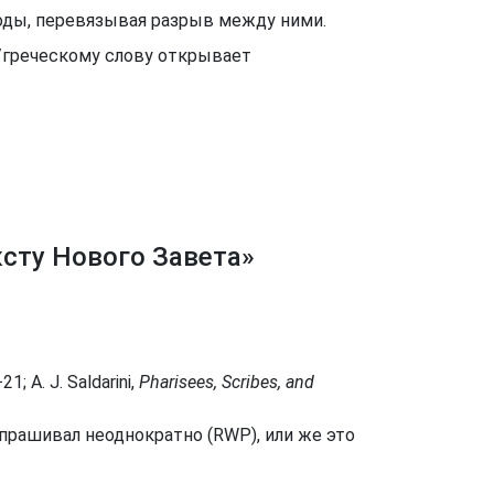
еводы, перевязывая разрыв между ними.
у/греческому слову открывает
ксту Нового Завета»
1; A. J. Saldarini,
Pharisees, Scribes, and
спрашивал неоднократно (
RWP
), или же это