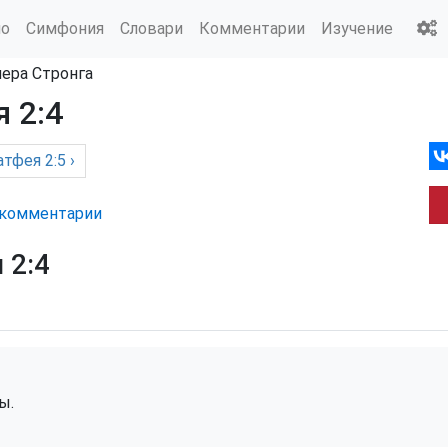
ио
Симфония
Словари
Комментарии
Изучение
мера Стронга
 2:4
атфея
2:5 ›
комм
ентарии
 2:4
ы.