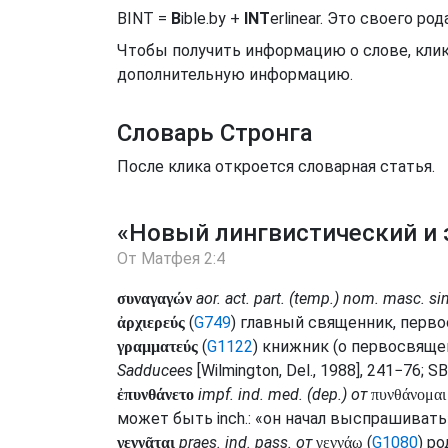
BINT =
B
ible.by +
INT
erlinear. Это своего 
Чтобы получить информацию о слове, клик
дополнительную информацию.
Словарь Стронга
После клика откроется словарная статья.
«Новый лингвистический и 
От Матфея 2:4
aor.
act.
part.
(
temp.
)
nom.
masc.
si
συναγαγών
(
G749
) главный священник, перв
ἀρχιερεύς
(
G1122
) книжник (о первосвящ
γραμματεύς
Sadducees
[Wilmington, Del., 1988], 241−76;
SB
impf.
ind.
med.
(
dep.
) от
ἐπυνθάνετο
πυνθάνομαι
может быть
inch.
: «он начал выспрашивать
praes.
ind.
pass.
от
(
G1080
) р
γεννᾶται
γεννάω