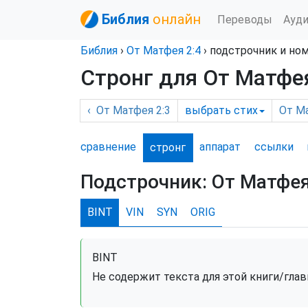
Библия
онлайн
Переводы
Ауд
Библия
›
От Матфея
2:4
›
подстрочник и но
Стронг для От Матфея
‹
От Матфея
2:3
выбрать
стих
От М
сравнение
аппарат
ссылки
стронг
Подстрочник:
От Матфея
BINT
VIN
SYN
ORIG
BINT
Не содержит текста для этой книги/глав