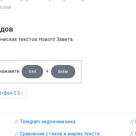
8/2008
одов
еческих текстов Нового Завета.
 нажмите:
+
Ctrl
Enter
атфея
2:5 ›
//
Telegram недокнижника
//
//
Сравнение стихов и анализ текста
//