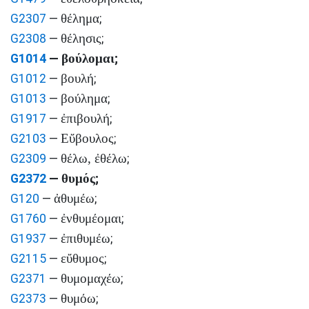
θέλημα
G2307
—
;
θέλησις
G2308
—
;
βούλομαι
G1014
—
;
βουλή
G1012
—
;
βούλημα
G1013
—
;
ἐπιβουλή
G1917
—
;
Εὔβουλος
G2103
—
;
θέλω, ἐθέλω
G2309
—
;
θυμός
G2372
—
;
ἀθυμέω
G120
—
;
ἐνθυμέομαι
G1760
—
;
ἐπιθυμέω
G1937
—
;
εὔθυμος
G2115
—
;
θυμομαχέω
G2371
—
;
θυμόω
G2373
—
;