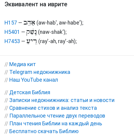
Эквивалент на иврите
אַהֵב
H157
—
(aw-hab', aw-habe')
;
נָשַׁק
H5401
—
(naw-shak')
;
רֵיעַ
H7453
—
(ray'-ah, ray'-ah)
;
//
Медиа кит
//
Telegram недокнижника
//
Наш YouTube канал
//
Детская Библия
//
Записки недокнижника: статьи и новости
//
Сравнение стихов и анализ текста
//
Параллельное чтение двух переводов
//
План чтения Библии на каждый день
//
Бесплатно скачать Библию