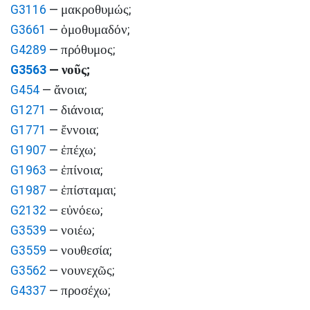
μακροθυμώς
G3116
—
;
ὁμοθυμαδόν
G3661
—
;
πρόθυμος
G4289
—
;
νοῦς
G3563
—
;
ἄνοια
G454
—
;
διάνοια
G1271
—
;
ἔννοια
G1771
—
;
ἐπέχω
G1907
—
;
ἐπίνοια
G1963
—
;
ἐπίσταμαι
G1987
—
;
εὐνόεω
G2132
—
;
νοιέω
G3539
—
;
νουθεσία
G3559
—
;
νουνεχῶς
G3562
—
;
προσέχω
G4337
—
;