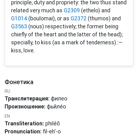
principle, duty and propriety: the two thus stand
related very much as
G2309
(ethelo) and
G1014
(boulomai), or as
G2372
(thumos) and
G3563
(nous) respectively; the former being
chiefly of the heart and the latter of the head);
specially, to kiss (as a mark of tenderness) :—
kiss, love.
Фонетика
RU
Транслитерация:
филео
Произношение:
фьйле́о
EN
Transliteration:
philéō
Pronunciation:
fil-eh'-o