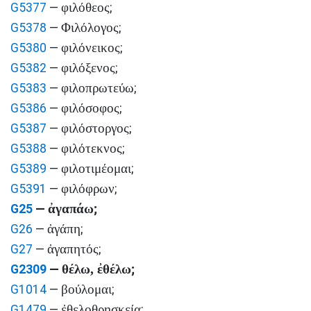
φιλόθεος
G5377
—
;
Φιλόλογος
G5378
—
;
φιλόνεικος
G5380
—
;
φιλόξενος
G5382
—
;
φιλοπρωτεύω
G5383
—
;
φιλόσοφος
G5386
—
;
φιλόστοργος
G5387
—
;
φιλότεκνος
G5388
—
;
φιλοτιμέομαι
G5389
—
;
φιλόφρων
G5391
—
;
ἀγαπάω
G25
—
;
ἀγάπη
G26
—
;
ἀγαπητός
G27
—
;
θέλω, ἐθέλω
G2309
—
;
βούλομαι
G1014
—
;
ἐθελοθρησκεία
G1479
—
;