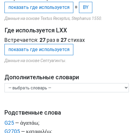
+
показать где используется
BY
Данные на основе Textus Receptus, Stephanus 1550.
Где используется LXX
Встречается:
27
раз в
27
стихах
показать где используется
Данные на основе Септуагинты.
Дополнительные словари
Родственные слова
ἀγαπάω
G25
—
;
καταφιλέω
G2705
—
;