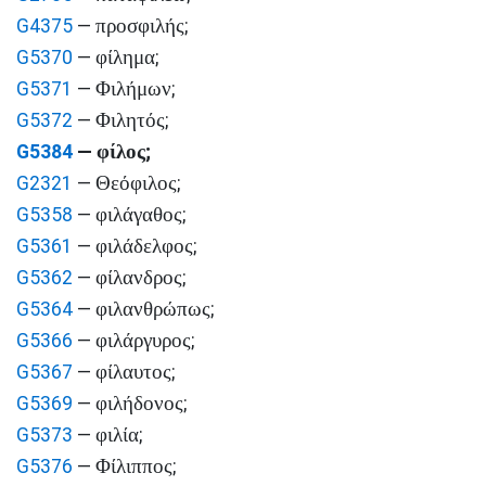
προσφιλής
G4375
—
;
φίλημα
G5370
—
;
Φιλήμων
G5371
—
;
Φιλητός
G5372
—
;
φίλος
G5384
—
;
Θεόφιλος
G2321
—
;
φιλάγαθος
G5358
—
;
φιλάδελφος
G5361
—
;
φίλανδρος
G5362
—
;
φιλανθρώπως
G5364
—
;
φιλάργυρος
G5366
—
;
φίλαυτος
G5367
—
;
φιλήδονος
G5369
—
;
φιλία
G5373
—
;
Φίλιππος
G5376
—
;