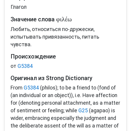
Глагол
φιλέω
Значение слова
Любить, относиться по-дружески,
испытывать привязанность, питать
чувства.
Происхождение
от
G5384
Оригинал из Strong Dictionary
From
G5384
(philos); to be a friend to (fond of
(an individual or an object)), i.e. Have affection
for (denoting personal attachment, as a matter
of sentiment or feeling; while
G25
(agapao) is
wider, embracing especially the judgment and
the deliberate assent of the will as a matter of