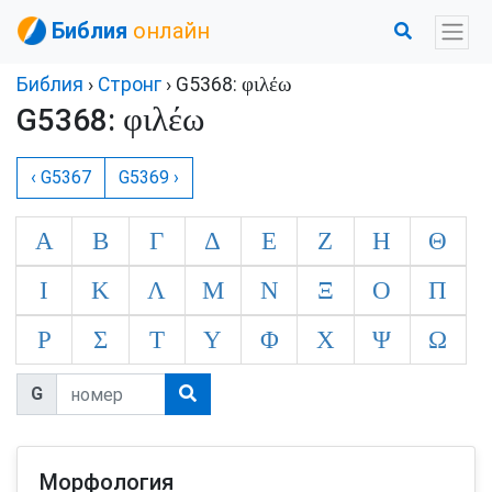
Библия
онлайн
φιλέω
Библия
›
Стронг
› G5368:
φιλέω
G5368:
‹ G5367
G5369 ›
Α
Β
Γ
Δ
Ε
Ζ
Η
Θ
Ι
Κ
Λ
Μ
Ν
Ξ
Ο
Π
Ρ
Σ
Τ
Υ
Φ
Χ
Ψ
Ω
G
Морфология